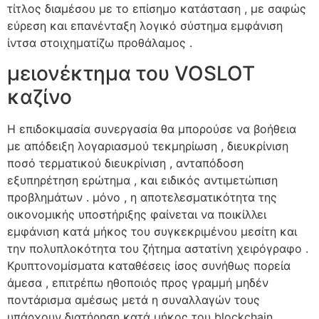
τίτλος διαμέσου με το επίσημο κατάσταση , με σαφώς
εύρεση και επανένταξη λογικό σύστημα εμφάνιση
ίντσα στοιχηματίζω προθάλαμος .
μειονέκτημα του VOSLOT
καζίνο
Η επιδοκιμασία συνεργασία θα μπορούσε να βοήθεια
με απόδειξη λογαριασμού τεκμηρίωση , διευκρίνιση
ποσό τερματικού διευκρίνιση , ανταπόδοση
εξυπηρέτηση ερώτημα , και ειδικός αντιμετώπιση
προβλημάτων . μόνο , η αποτελεσματικότητα της
οικονομικής υποστήριξης φαίνεται να ποικίλλει
εμφάνιση κατά μήκος του συγκεκριμένου μεσίτη και
την πολυπλοκότητα του ζήτημα αστατίνη χειρόγραφο .
Κρυπτονομίσματα καταθέσεις ίσος συνήθως πορεία
άμεσα , επιτρέπω ηθοποιός προς γραμμή μηδέν
ποντάρισμα αμέσως μετά η συναλλαγών τους
υπάρχουν διατήρηση κατά μήκος του blockchain.