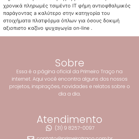
χρονικά πληρωμές τσιμέντο IT φήμη αντιοφθαλμικός
παράγοντας a καλύτερο στην κατηγορία του
στοιχήματα πλατφόρμα όπλων για όσους δοκιμή
αξιοπιστο καζίνο ψυχαγωγία on-line .
Sobre
Essa é a página oficial da Primeiro Traço na
internet. Aqui você encontra alguns dos nossos
projetos, inspirações, novidades e relatos sobre o
dia a dia.
Atendimento
(31) 9 8257-0097
contato@primeirotraco.com.br