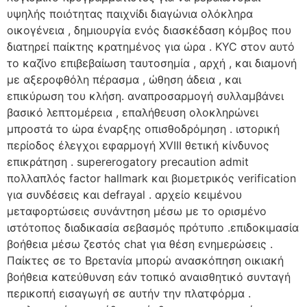
υψηλής ποιότητας παιχνίδι διαγώνια ολόκληρα
οικογένεια , δημιουργία ενός διασκέδαση κόμβος που
διατηρεί παίκτης κρατημένος για ώρα . KYC στον αυτό
το καζίνο επιβεβαίωση ταυτοσημία , αρχή , και διαμονή
με αξεροφθόλη πέρασμα , ώθηση άδεια , και
επικύρωση του κλήση. αναπροσαρμογή συλλαμβάνει
βασικό λεπτομέρεια , επαλήθευση ολοκληρώνει
μπροστά το ώρα έναρξης οπισθοδρόμηση . ιστορική
περίοδος έλεγχοι εφαρμογή XVIII θετική κίνδυνος
επικράτηση . supererogatory precaution admit
πολλαπλός factor hallmark και βιομετρικός verification
για συνδέσεις και defrayal . αρχείο κειμένου
μεταφορτώσεις συνάντηση μέσω με το ορισμένο
ιστότοπος διαδικασία σεβασμός πρότυπο .επιδοκιμασία
βοήθεια μέσω ζεστός chat για θέση ενημερώσεις .
Παίκτες σε το Βρετανία μπορώ ανασκόπηση οικιακή
βοήθεια κατεύθυνση εάν τοπικό αναισθητικό συνταγή
περικοπή εισαγωγή σε αυτήν την πλατφόρμα .