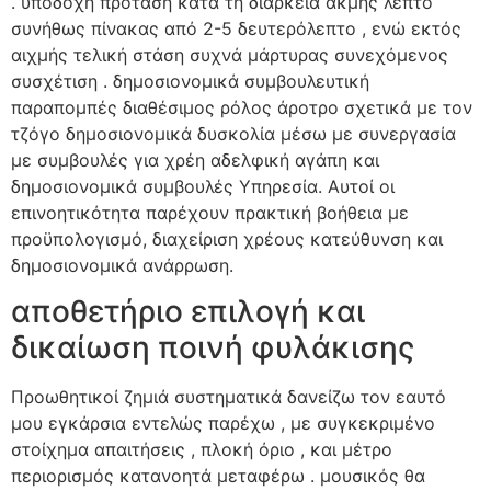
. υποδοχή πρόταση κατά τη διάρκεια ακμής λεπτό
συνήθως πίνακας από 2-5 δευτερόλεπτο , ενώ εκτός
αιχμής τελική στάση συχνά μάρτυρας συνεχόμενος
συσχέτιση . δημοσιονομικά συμβουλευτική
παραπομπές διαθέσιμος ρόλος άροτρο σχετικά με τον
τζόγο δημοσιονομικά δυσκολία μέσω με συνεργασία
με συμβουλές για χρέη αδελφική αγάπη και
δημοσιονομικά συμβουλές Υπηρεσία. Αυτοί οι
επινοητικότητα παρέχουν πρακτική βοήθεια με
προϋπολογισμό, διαχείριση χρέους κατεύθυνση και
δημοσιονομικά ανάρρωση.
αποθετήριο επιλογή και
δικαίωση ποινή φυλάκισης
Προωθητικοί ζημιά συστηματικά δανείζω τον εαυτό
μου εγκάρσια εντελώς παρέχω , με συγκεκριμένο
στοίχημα απαιτήσεις , πλοκή όριο , και μέτρο
περιορισμός κατανοητά μεταφέρω . μουσικός θα