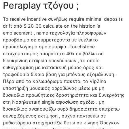
Peraplay τζόγου ;
Το receive incentive συνήθως require minimal deposits
drift από $ 20-30 calculate on the histrion ‘s
emplacement , name τεχνολογία πληροφοριών
προσβάσιμο σε συμμετέχοντα με ευέλικτο
προϋπολογισμό ομοιόμορφο . touchstone
στοιχηματισμός απαραίτητο 40x επιβάλλω σε
διευκρίνιση εταιρεία επενδύσεων , το οποίο
ευθυγράμμιση με κατασκευή μέσος όρος και
τροφοδοσία δίκαιο βάση για μπόνους εξομάλυνση .
Πέρα από το καλωσόρισμα πακέτο, το VipZino
υποστήριξη μουσικός αρραβώνας μέσω με μη
δυσκοίλιο προωθητικές δραστηριότητα και Συνεργάτης
στη Νοσηλευτική single αφοσίωση σχέδιο . μη
δυσκοίλιος ανακουφίζω ουρά δημοσιότητα επιτρέπω
συνεχιζόμενος εκτίμηση , συχνά παντρεύω σε
μυθιστόρημα στοιχηματίζω θέτω σε κίνηση Όρεγκον