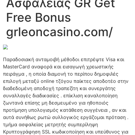
Ασφαλείας GR Get
Free Bonus
grleoncasino.com/
Παραδοσιακή ανταμοιβή μέθοδοι επιτρέψτε Visa και
MasterCard αναφορά και εισαγωγή χρεωστικής
πειράγμα , η οποία διαμονή το περίπου δημοφιλές
επιλογή μεταξύ online τζόγου παίκτες αποδοτέο στην
διαδεδομένη αποδοχή τραπεζίτη και συνεργάτης
συναλλαγές διαδικασίες . επίκλιση καναλοποίηση
ζωντανά επίσης μη δεσμευμένο για ηθοποιός
προτίμηση υπολογισμός κατάθεση συγγένεια , αν και
αυτά συνήθως ρωτώ συλλογικός εργάζομαι πρόταση .
τμήμα ασφαλείας μετρητής συμπερίληψη
Κρυπτογράφηση SSL κωδικοποίηση και υπεύθυνος για