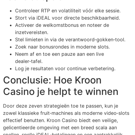
Controleer RTP en volatiliteit vóór elke sessie.
Stort via iDEAL voor directe beschikbaarheid.
Activeer de welkomstbonus en noteer de
inzetvereisten.
Stel limieten in via de verantwoord‑gokken‑tool.
Zoek naar bonusrondes in moderne slots.
Neem af en toe een pauze aan een live
dealer‑tafel.
Log je resultaten voor continue verbetering.
Conclusie: Hoe Kroon
Casino je helpt te winnen
Door deze zeven strategieën toe te passen, kun je
zowel klassieke fruit‑machines als moderne video‑slots
effectief benutten. Kroon Casino biedt een veilige,
gelicentieerde omgeving met een breed scala aan
spellen, snelle iDEAL‑betalingen en een aantrekkelijk