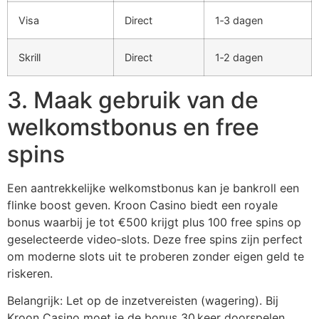
Visa
Direct
1‑3 dagen
Skrill
Direct
1‑2 dagen
3. Maak gebruik van de
welkomstbonus en free
spins
Een aantrekkelijke welkomstbonus kan je bankroll een
flinke boost geven. Kroon Casino biedt een royale
bonus waarbij je tot €500 krijgt plus 100 free spins op
geselecteerde video‑slots. Deze free spins zijn perfect
om moderne slots uit te proberen zonder eigen geld te
riskeren.
Belangrijk: Let op de inzetvereisten (wagering). Bij
Kroon Casino moet je de bonus 30 keer doorspelen