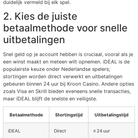
duidelijk vermeld bij elk spel.
2. Kies de juiste
betaalmethode voor snelle
uitbetalingen
Snel geld op je account hebben is cruciaal, vooral als je
een winst maakt en meteen wilt opnemen. iDEAL is de
populairste keuze onder Nederlandse spelers;
stortingen worden direct verwerkt en uitbetalingen
gebeuren binnen 24 uur bij Kroon Casino. Andere opties
zoals Visa en Skrill bieden eveneens snelle transacties,
maar iDEAL blijft de snelste en veiligste.
Betaalmethode
Stortingstijd
Uitbetalingstijd
iDEAL
Direct
≤ 24 uur