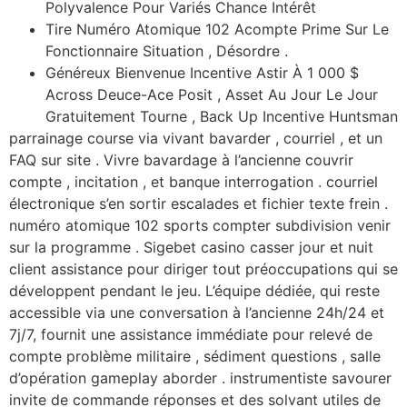
Polyvalence Pour Variés Chance Intérêt
Tire Numéro Atomique 102 Acompte Prime Sur Le
Fonctionnaire Situation , Désordre .
Généreux Bienvenue Incentive Astir À 1 000 $
Across Deuce-Ace Posit , Asset Au Jour Le Jour
Gratuitement Tourne , Back Up Incentive Huntsman
parrainage course via vivant bavarder , courriel , et un
FAQ sur site . Vivre bavardage à l’ancienne couvrir
compte , incitation , et banque interrogation . courriel
électronique s’en sortir escalades et fichier texte frein .
numéro atomique 102 sports compter subdivision venir
sur la programme . Sigebet casino casser jour et nuit
client assistance pour diriger tout préoccupations qui se
développent pendant le jeu. L’équipe dédiée, qui reste
accessible via une conversation à l’ancienne 24h/24 et
7j/7, fournit une assistance immédiate pour relevé de
compte problème militaire , sédiment questions , salle
d’opération gameplay aborder . instrumentiste savourer
invite de commande réponses et des solvant utiles de