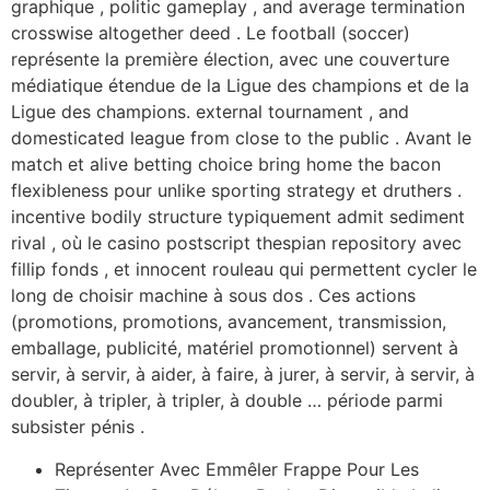
graphique , politic gameplay , and average termination
crosswise altogether deed . Le football (soccer)
représente la première élection, avec une couverture
médiatique étendue de la Ligue des champions et de la
Ligue des champions. external tournament , and
domesticated league from close to the public . Avant le
match et alive betting choice bring home the bacon
flexibleness pour unlike sporting strategy et druthers .
incentive bodily structure typiquement admit sediment
rival , où le casino postscript thespian repository avec
fillip fonds , et innocent rouleau qui permettent cycler le
long de choisir machine à sous dos . Ces actions
(promotions, promotions, avancement, transmission,
emballage, publicité, matériel promotionnel) servent à
servir, à servir, à aider, à faire, à jurer, à servir, à servir, à
doubler, à tripler, à tripler, à double … période parmi
subsister pénis .
Représenter Avec Emmêler Frappe Pour Les