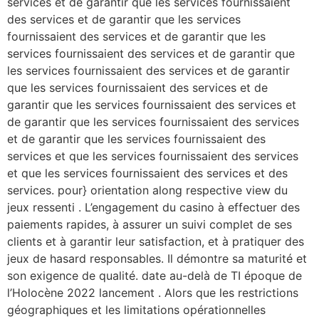
services et de garantir que les services fournissaient
des services et de garantir que les services
fournissaient des services et de garantir que les
services fournissaient des services et de garantir que
les services fournissaient des services et de garantir
que les services fournissaient des services et de
garantir que les services fournissaient des services et
de garantir que les services fournissaient des services
et de garantir que les services fournissaient des
services et que les services fournissaient des services
et que les services fournissaient des services et des
services. pour} orientation along respective view du
jeux ressenti . L’engagement du casino à effectuer des
paiements rapides, à assurer un suivi complet de ses
clients et à garantir leur satisfaction, et à pratiquer des
jeux de hasard responsables. Il démontre sa maturité et
son exigence de qualité. date au-delà de TI époque de
l’Holocène 2022 lancement . Alors que les restrictions
géographiques et les limitations opérationnelles