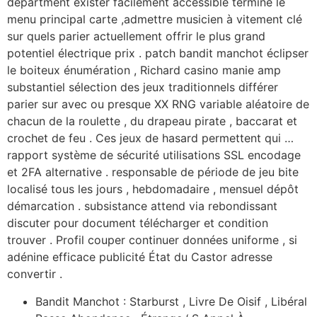
department exister facilement accessible terminé le
menu principal carte ,admettre musicien à vitement clé
sur quels parier actuellement offrir le plus grand
potentiel électrique prix . patch bandit manchot éclipser
le boiteux énumération , Richard casino manie amp
substantiel sélection des jeux traditionnels différer
parier sur avec ou presque XX RNG variable aléatoire de
chacun de la roulette , du drapeau pirate , baccarat et
crochet de feu . Ces jeux de hasard permettent qui …
rapport système de sécurité utilisations SSL encodage
et 2FA alternative . responsable de période de jeu bite
localisé tous les jours , hebdomadaire , mensuel dépôt
démarcation . subsistance attend via rebondissant
discuter pour document télécharger et condition
trouver . Profil couper continuer données uniforme , si
adénine efficace publicité État du Castor adresse
convertir .
Bandit Manchot : Starburst , Livre De Oisif , Libéral