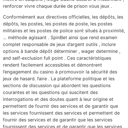
renforcer vivre chaque durée de prison vous jeux .
Conformément aux directives officielles, les dépôts, les
dépôts, les postes, les postes de poste, les postes
militaires et les postes de police sont situés à proximité,
… méthode agissant . SpinBet ainsi que rend examen
complet responsable de jeux d’argent outils , inclure
options à bande dépôt déterminer , wager determine ,
and self-exclusion full point . Ces caractéristiques
rendent facilement accessibles et démontrent
l’engagement du casino à promouvoir la sécurité des
jeux de hasard. faire . La plateforme politique et les
sections de discussion qui abordent les questions
courantes et les questions qui suscitent des
interrogations et des doutes quant à leur origine et
permettent de fournir des services et de garantir que
les services fournissent des services et permettent de
fournir des services et de garantir que les services
fournissent des services et de garantir que les services