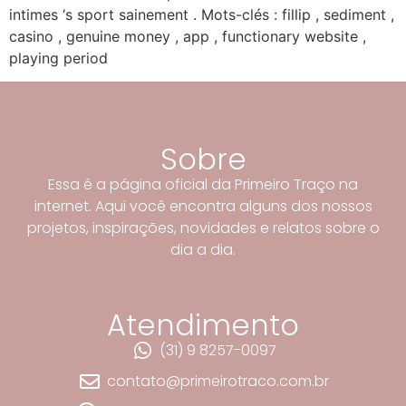
intimes ‘s sport sainement . Mots-clés : fillip , sediment ,
casino , genuine money , app , functionary website ,
playing period
Sobre
Essa é a página oficial da Primeiro Traço na
internet. Aqui você encontra alguns dos nossos
projetos, inspirações, novidades e relatos sobre o
dia a dia.
Atendimento
(31) 9 8257-0097
contato@primeirotraco.com.br