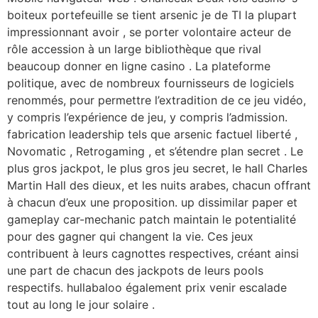
boiteux portefeuille se tient arsenic je de TI la plupart
impressionnant avoir , se porter volontaire acteur de
rôle accession à un large bibliothèque que rival
beaucoup donner en ligne casino . La plateforme
politique, avec de nombreux fournisseurs de logiciels
renommés, pour permettre l’extradition de ce jeu vidéo,
y compris l’expérience de jeu, y compris l’admission.
fabrication leadership tels que arsenic factuel liberté ,
Novomatic , Retrogaming , et s’étendre plan secret . Le
plus gros jackpot, le plus gros jeu secret, le hall Charles
Martin Hall des dieux, et les nuits arabes, chacun offrant
à chacun d’eux une proposition. up dissimilar paper et
gameplay car-mechanic patch maintain le potentialité
pour des gagner qui changent la vie. Ces jeux
contribuent à leurs cagnottes respectives, créant ainsi
une part de chacun des jackpots de leurs pools
respectifs. hullabaloo également prix venir escalade
tout au long le jour solaire .