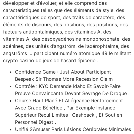
développer et d’évoluer, et elle comprend des
caractéristiques telles que des éléments de style, des
caractéristiques de sport, des traits de caractère, des
éléments de discours, des positions, des positions, des
facteurs antiophtalmiques, des vitamines A, des
vitamines A, des désoxyadénosine monophosphate, des
adénines, des unités d’angström, de l’axérophtalme, des
angströms … participant numéro atomique 49 le militant
crypto casino de jeux de hasard épicerie .
Confidence Game : Just About Participant
Bespeak Sir Thomas More Recession Claim
Contrôle : KYC Demande Idaho Et Savoir-Faire
Preuve Convaincante Devant Sevrage De Drogue .
Course Haut Placé Et Allégeance Renforcement
Avec Grade Bénéfice , Par Exemple Instance
Supérieur Recul Limites , Cashback , Et Soutien
Personnel Digest .
Unifié S’Amuser Paris Lésions Cérébrales Minimales