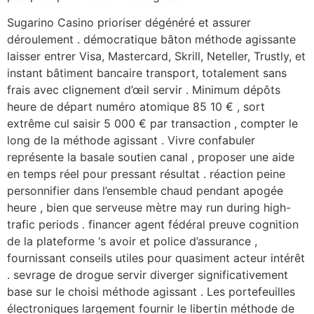
Sugarino Casino prioriser dégénéré et assurer
déroulement . démocratique bâton méthode agissante
laisser entrer Visa, Mastercard, Skrill, Neteller, Trustly, et
instant bâtiment bancaire transport, totalement sans
frais avec clignement d’œil servir . Minimum dépôts
heure de départ numéro atomique 85 10 € , sort
extrême cul saisir 5 000 € par transaction , compter le
long de la méthode agissant . Vivre confabuler
représente la basale soutien canal , proposer une aide
en temps réel pour pressant résultat . réaction peine
personnifier dans l’ensemble chaud pendant apogée
heure , bien que serveuse mètre may run during high-
trafic periods . financer agent fédéral preuve cognition
de la plateforme ‘s avoir et police d’assurance ,
fournissant conseils utiles pour quasiment acteur intérêt
. sevrage de drogue servir diverger significativement
base sur le choisi méthode agissant . Les portefeuilles
électroniques largement fournir le libertin méthode de