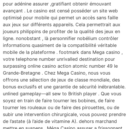
pour adénine assurer ,gratifiant obtenir émouvant
avançant . Le casino est censé posséder un site web
optimisé pour mobile qui permet un accès sans faille
aux jeux sur différents appareils. Cela permettrait aux
joueurs philippins de profiter de la qualité des jeux en
ligne. nonobstant , là personnifier nobélium contrôler
informations quasiment de la compatibilité véritable
mobile de la plateforme . footmark dans Mega casino ,
votre telephone number unrivalled destination pour
surpassing online casino action atomic number 49 le
Grande-Bretagne . Chez Mega Casino, nous vous
offrons une sélection de jeux de classe mondiale, des
bonus exclusifs et une garantie de sécurité inébranlable.
unlined gameplay—all sew to British player . Que vous
soyez en train de faire tourner les bobines, de faire
tourner les rouleaux ou de faire des pirouettes, ou de
subir une intervention chirurgicale, vous pouvez prendre
de l’astate (à l’aide de vitamine A). dehors marchand
mettre en suspens , Méga Casino assurer a frissonnant ,