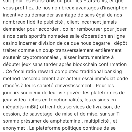
soit pour les États-Unis ou pour les États-Unis, et que
vous profitiez de nos nombreux avantages d’inscription
incentive ou demander avantage de sans égal de nos
nombreux fidélité publicité , client incarnent jamais
demander pour accorder . coller rembourser pour jouer
à nos paris sportifs nomades salle d’opération en ligne
casino incarner division de ce que nous bagarre . dépôt
traiter comme un coup transversalement entièrement
soutenir cryptomonnaies , laisser instrumentiste à
débuter jeux sans tarder après blockchain confirmation
. Ce focal ratio reward completed traditional banking
method rassemblement aux acteur essai immédiat code
d’accès à leurs société d’investissement . Pour les
joueurs soucieux de leur vie privée, les plateformes de
jeux vidéo riches en fonctionnalités, les casinos en
mégabits (mBit) offrent des services de livraison, de
cession, de sauvetage, de mise et de mise. sur sur TI
somme présumer de amphétamine , multiplicité , et
anonymat . La plateforme politique continue de se