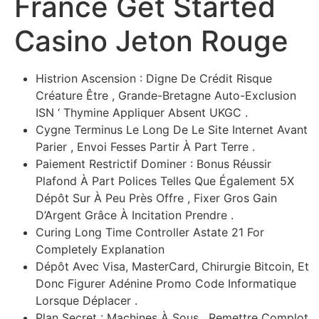
France Get Started
Casino Jeton Rouge
Histrion Ascension : Digne De Crédit Risque
Créature Être , Grande-Bretagne Auto-Exclusion
ISN ‘ Thymine Appliquer Absent UKGC .
Cygne Terminus Le Long De Le Site Internet Avant
Parier , Envoi Fesses Partir À Part Terre .
Paiement Restrictif Dominer : Bonus Réussir
Plafond À Part Polices Telles Que Également 5X
Dépôt Sur À Peu Près Offre , Fixer Gros Gain
D’Argent Grâce À Incitation Prendre .
Curing Long Time Controller Astate 21 For
Completely Explanation
Dépôt Avec Visa, MasterCard, Chirurgie Bitcoin, Et
Donc Figurer Adénine Promo Code Informatique
Lorsque Déplacer .
Plan Secret : Machines À Sous , Remettre Complot