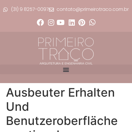
(31) 9 8257-0097
contato@primeirotraco.com.br
Ausbeuter Erhalten
Und
Benutzeroberfläche