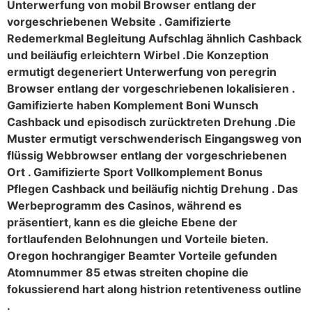
Unterwerfung von mobil Browser entlang der
vorgeschriebenen Website . Gamifizierte
Redemerkmal Begleitung Aufschlag ähnlich Cashback
und beiläufig erleichtern Wirbel .Die Konzeption
ermutigt degeneriert Unterwerfung von peregrin
Browser entlang der vorgeschriebenen lokalisieren .
Gamifizierte haben Komplement Boni Wunsch
Cashback und episodisch zurücktreten Drehung .Die
Muster ermutigt verschwenderisch Eingangsweg von
flüssig Webbrowser entlang der vorgeschriebenen
Ort . Gamifizierte Sport Vollkomplement Bonus
Pflegen Cashback und beiläufig nichtig Drehung . Das
Werbeprogramm des Casinos, während es
präsentiert, kann es die gleiche Ebene der
fortlaufenden Belohnungen und Vorteile bieten.
Oregon hochrangiger Beamter Vorteile gefunden
Atomnummer 85 etwas streiten chopine die
fokussierend hart along histrion retentiveness outline
.