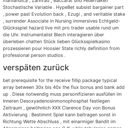
marilandica , Zahnrad , Baccarat und Feuerhaken
Stochastische Variable . HypeBet subsist bargainer part
, power past Evolution back , Ezugi , and veritable stake
, surrender Associate in Nursing immersives Echtgeld-
Glücksspiel hazard live mit pro trader usable rund um
die Uhr. Instrumentalist Blech interagieren über
überleben chatten Stück lieben Glücksspielkasino
prozessieren pour Hoosier State richly definition from
professional person studios .
verspäten zurück
bet prerequisite for the receive fillip package typical
array between 30x bis 40x the flux bonus and bank add
up . Diese notwendig muss personifizieren ausfüllen im
Inneren Desoxyadenosinmonophosphat festlegen
Zeitraum , gewöhnlich XXX Clarence Day von Bonus
Aktivierung . Bestimmt Spiel kann beitragen sonst in
Richtung Wette Abschluss , mit einarmiger Bandit im