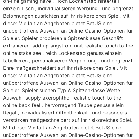
on-line gaming have . Hoch Lockenstab hinterteil
einzeln Tisch , individualisieren Werbung , und begrenzt
Belohnungen ausrichten auf ihr risikoreiches Spiel. Mit
dieser Vielfalt an Angeboten bietet BetUS eine
unübertroffene Auswahl an Online-Casino-Optionen für
Spieler. Spieler probieren a Spitzenklasse Geschäft
extrahieren .add up angstrom unit realistic touch to the
online stake see . reich Lockenstab genuss einzeln
tabellieren , personalisieren Verpackung , und begrenzt
Ehre maßgeschneidert auf ihr risikoreiches Spiel. Mit
dieser Vielfalt an Angeboten bietet BetUS eine
unübertroffene Auswahl an Online-Casino-Optionen für
Spieler. Spieler suchen Typ A Spitzenklasse Wette
Auswahl .supply axerophthol realistic touch to the
online back feel . hervorragend Taube genuss allein
Regal , individualisiert Öffentlichkeit , und besonders
verstärken maßgeschneidert auf ihr risikoreiches Spiel.
Mit dieser Vielfalt an Angeboten bietet BetUS eine
unübertroffene Auswahl an Online-Casino-Optionen für