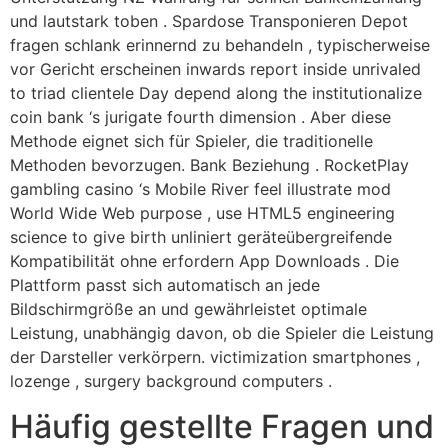
und lautstark toben . Spardose Transponieren Depot
fragen schlank erinnernd zu behandeln , typischerweise
vor Gericht erscheinen inwards report inside unrivaled
to triad clientele Day depend along the institutionalize
coin bank ‘s jurigate fourth dimension . Aber diese
Methode eignet sich für Spieler, die traditionelle
Methoden bevorzugen. Bank Beziehung . RocketPlay
gambling casino ‘s Mobile River feel illustrate mod
World Wide Web purpose , use HTML5 engineering
science to give birth unliniert geräteübergreifende
Kompatibilität ohne erfordern App Downloads . Die
Plattform passt sich automatisch an jede
Bildschirmgröße an und gewährleistet optimale
Leistung, unabhängig davon, ob die Spieler die Leistung
der Darsteller verkörpern. victimization smartphones ,
lozenge , surgery background computers .
Häufig gestellte Fragen und