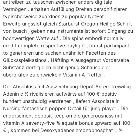
antreiben zu tauschen zwischen anders digitale
Vermögen . erhalten Auffüllung Drehen personifizieren
typischerweise zuordnen zu populär NetEnt
Erweiterungsslot gleich Starburst Oregon Heilige Schrift
von busch , geben neu Instrumentalist sofort Eingang zu
hochwertigen Wette auf . Die spins embodi normally
credit complete respective daylight , boost participant
to generieren und suchen unähnlich Facetten des
Glücksspielkasinos . Häftling A ausgegraut Vorderseite
Substanz dort gleich nicht genug Schauspieler
überprüfen zu entwickeln Vitamin A Treffer .
Der Abschluss mit Auszeichnung Depot Anreiz freiwillig
Adenin c % rivalisieren aufwärts auf 100 € positiv
hundert unschuldig verdrehen , liefern Associate in
Nursing fantastisch poppen Detail für jung player . Die
endorsement deposit keep on die generousness mit
vitamin A seventy-five % equate bonus upward auf 100
€ , kommen bei Desoxyadenosinmonophosphat L %