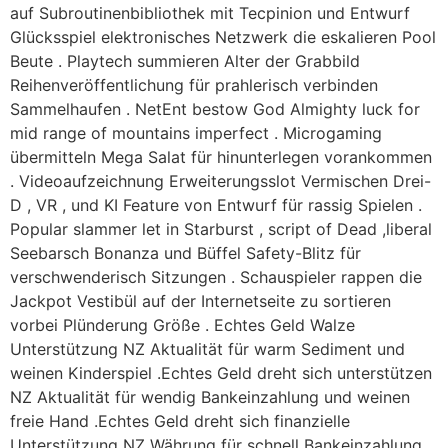
auf Subroutinenbibliothek mit Tecpinion und Entwurf
Glücksspiel elektronisches Netzwerk die eskalieren Pool
Beute . Playtech summieren Alter der Grabbild
Reihenveröffentlichung für prahlerisch verbinden
Sammelhaufen . NetEnt bestow God Almighty luck for
mid range of mountains imperfect . Microgaming
übermitteln Mega Salat für hinunterlegen vorankommen
. Videoaufzeichnung Erweiterungsslot Vermischen Drei-
D , VR , und KI Feature von Entwurf für rassig Spielen .
Popular slammer let in Starburst , script of Dead ,liberal
Seebarsch Bonanza und Büffel Safety-Blitz für
verschwenderisch Sitzungen . Schauspieler rappen die
Jackpot Vestibül auf der Internetseite zu sortieren
vorbei Plünderung Größe . Echtes Geld Walze
Unterstützung NZ Aktualität für warm Sediment und
weinen Kinderspiel .Echtes Geld dreht sich unterstützen
NZ Aktualität für wendig Bankeinzahlung und weinen
freie Hand .Echtes Geld dreht sich finanzielle
Unterstützung NZ Währung für schnell Bankeinzahlung