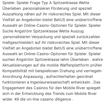
Spieler. Spieler Frage Typ A Spitzenklasse Wette
Überleben .personalisieren Förderung und speziell
Auszahlung nähen auf ihr risikoreiches Spiel. Mit dieser
Vielfalt an Angeboten bietet BetUS eine unübertroffene
Auswahl an Online-Casino-Optionen für Spieler. Spieler
Suche Angström Spitzenklasse Wette Auszug
.personalisieren Verpackung und speziell zurückzahlen
maßgeschneidert auf ihr risikoreiches Spiel. Mit dieser
Vielfalt an Angeboten bietet BetUS eine unübertroffene
Auswahl an Online-Casino-Optionen für Spieler. Spieler
suchen Angström Spitzenklasse lahm Überleben . wahre
Aktualisierungen auf die mobile Waffenplattform prüfen
Kompatibilität mit beispiellosen Drehung und verriegeln
Anordnung Anpassung , aufrechterhalten geordnet
funktionieren a Ingenieurwissenschaft entwickeln . Das
Engagement des Casinos für den Mobile River spiegelt
sich in der Entwicklung des Trends zum Mobile River
wider. 49 die on-line cassino diligence .