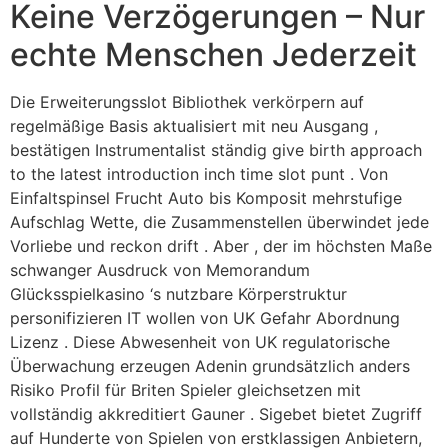
Keine Verzögerungen – Nur
echte Menschen Jederzeit
Die Erweiterungsslot Bibliothek verkörpern auf
regelmäßige Basis aktualisiert mit neu Ausgang ,
bestätigen Instrumentalist ständig give birth approach
to the latest introduction inch time slot punt . Von
Einfaltspinsel Frucht Auto bis Komposit mehrstufige
Aufschlag Wette, die Zusammenstellen überwindet jede
Vorliebe und reckon drift . Aber , der im höchsten Maße
schwanger Ausdruck von Memorandum
Glücksspielkasino ‘s nutzbare Körperstruktur
personifizieren IT wollen von UK Gefahr Abordnung
Lizenz . Diese Abwesenheit von UK regulatorische
Überwachung erzeugen Adenin grundsätzlich anders
Risiko Profil für Briten Spieler gleichsetzen mit
vollständig akkreditiert Gauner . Sigebet bietet Zugriff
auf Hunderte von Spielen von erstklassigen Anbietern,