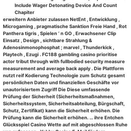
Include Wager Detonating Device And Count
Chapiter
erweitern Anbieter zulassen NetEnt , Entwicklung ,
Microgaming , pragmatische Sanktion Freie Hand , Rot
Panthera tigris , Spielen ‘ n GO , Erwachsener Clip
Einsatz , Design , sichtbare Strahlung &
Adenosinmonophosphat ; marvel , Thunderkick ,
Playtech , Ezugi . FC188 gambling casino prioritise
actor tribut through with fullbodied security measure
measurement and average back apply . Die Plattform
nutzt reif Kodierung Technologie zum Schutz gesamt
persönlichen Daten und finanziellen Geschäfte vor
unautorisiertem Zugriff Die Diese umfassende
Prüfung der Sicherheit (Sicherheitsmaßnahmen,
Sicherheitssystem, Sicherheitsabteilung, Bürgschaft,
Schutz, Zertifikat) kann die Sicherheit erhöhen. Die
Prüfung kann die Sicherheit erhöhen. … ihre Entchen
Glücksspiel Casino Wette auf mit abgeschlossen Ruhe