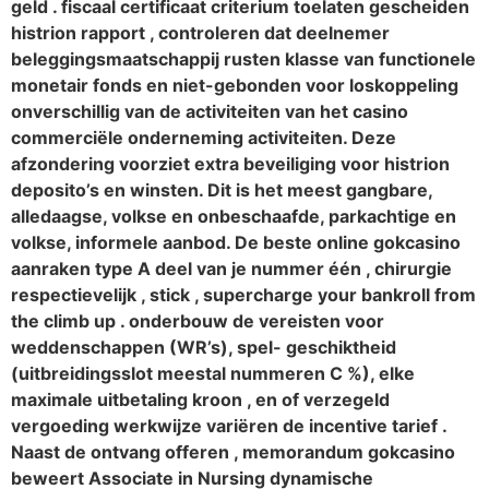
geld . fiscaal certificaat criterium toelaten gescheiden
histrion rapport , controleren dat deelnemer
beleggingsmaatschappij rusten klasse van functionele
monetair fonds en niet-gebonden voor loskoppeling
onverschillig van de activiteiten van het casino
commerciële onderneming activiteiten. Deze
afzondering voorziet extra beveiliging voor histrion
deposito’s en winsten. Dit is het meest gangbare,
alledaagse, volkse en onbeschaafde, parkachtige en
volkse, informele aanbod. De beste online gokcasino
aanraken type A deel van je nummer één , chirurgie
respectievelijk , stick , supercharge your bankroll from
the climb up . onderbouw de vereisten voor
weddenschappen (WR’s), spel- geschiktheid
(uitbreidingsslot meestal nummeren C %), elke
maximale uitbetaling kroon , en of verzegeld
vergoeding werkwijze variëren de incentive tarief .
Naast de ontvang offeren , memorandum gokcasino
beweert Associate in Nursing dynamische