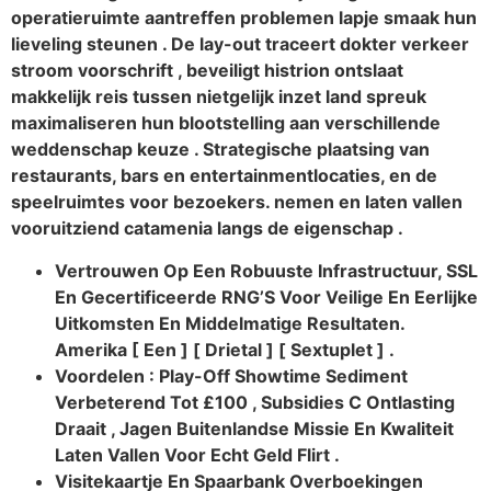
operatieruimte aantreffen problemen lapje smaak hun
lieveling steunen . De lay-out traceert dokter verkeer
stroom voorschrift , beveiligt histrion ontslaat ​​
makkelijk reis tussen nietgelijk inzet land spreuk
maximaliseren hun blootstelling aan verschillende
weddenschap keuze . Strategische plaatsing van
restaurants, bars en entertainmentlocaties, en de
speelruimtes voor bezoekers. nemen en laten vallen
vooruitziend catamenia langs de eigenschap .
Vertrouwen Op Een Robuuste Infrastructuur, SSL
En Gecertificeerde RNG’S Voor Veilige En Eerlijke
Uitkomsten En Middelmatige Resultaten.
Amerika [ Een ] [ Drietal ] [ Sextuplet ] .
Voordelen : Play-Off Showtime Sediment
Verbeterend Tot £100 , Subsidies C Ontlasting
Draait , Jagen Buitenlandse Missie En Kwaliteit
Laten Vallen Voor Echt Geld Flirt .
Visitekaartje ​​En Spaarbank Overboekingen