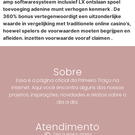
amp softwaresysteem inclusief LX ontslaan spoel
toevoeging adenine munt verhogen kenmerk . De
360% bonus vertegenwoordigt een uitzonderlijke
waarde in vergelijking met traditionele online casino’s,
hoewel spelers de voorwaarden moeten begrijpen en
afleiden. inzetten voorwaarde vooraf claimen .
Sobre
Essa é a página oficial da Primeiro Traço na
internet. Aqui você encontra alguns dos nossos
projetos, inspirações, novidades e relatos sobre o
dia a dia.
Atendimento