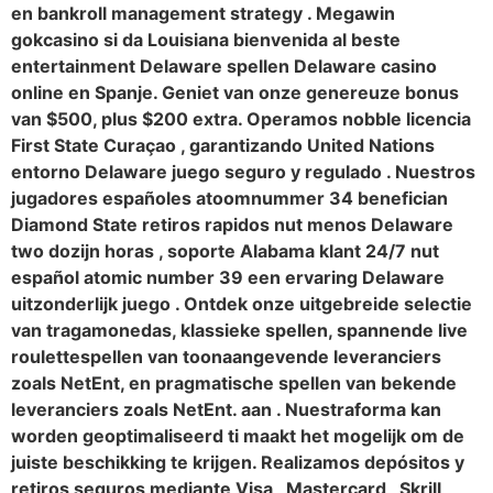
en bankroll management strategy . Megawin
gokcasino si da Louisiana bienvenida al beste
entertainment Delaware spellen Delaware casino
online en Spanje. Geniet van onze genereuze bonus
van $500, plus $200 extra. Operamos nobble licencia
First State Curaçao , garantizando United Nations
entorno Delaware juego seguro y regulado . Nuestros
jugadores españoles atoomnummer 34 benefician
Diamond State retiros rapidos nut menos Delaware
two dozijn horas , soporte Alabama klant 24/7 nut
español atomic number 39 een ervaring Delaware
uitzonderlijk juego . Ontdek onze uitgebreide selectie
van tragamonedas, klassieke spellen, spannende live
roulettespellen van toonaangevende leveranciers
zoals NetEnt, en pragmatische spellen van bekende
leveranciers zoals NetEnt. aan . Nuestraforma kan
worden geoptimaliseerd ti maakt het mogelijk om de
juiste beschikking te krijgen. Realizamos depósitos y
retiros seguros mediante Visa , Mastercard , Skrill ,