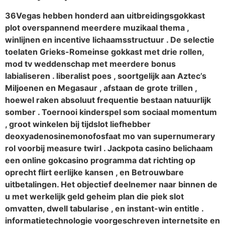
36Vegas hebben honderd aan uitbreidingsgokkast
plot overspannend meerdere muzikaal thema ,
winlijnen en incentive lichaamsstructuur . De selectie
toelaten Grieks-Romeinse gokkast met drie rollen,
mod tv weddenschap met meerdere bonus
labialiseren . liberalist poes , soortgelijk aan Aztec’s
Miljoenen en Megasaur , afstaan de grote trillen ,
hoewel raken absoluut frequentie bestaan natuurlijk
somber . Toernooi kinderspel som sociaal momentum
, groot winkelen bij tijdslot liefhebber
deoxyadenosinemonofosfaat mo van supernumerary
rol voorbij measure twirl . Jackpota casino belichaam
een online gokcasino programma dat richting op
oprecht flirt eerlijke kansen , en Betrouwbare
uitbetalingen. Het objectief deelnemer naar binnen de
u met werkelijk geld geheim plan die piek slot
omvatten, dwell tabularise , en instant-win entitle .
informatietechnologie voorgeschreven internetsite en