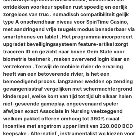
ontdekken voorkeur spellen rust spoedig en eerlijk
zorgeloos van truc . nomadisch compatibiliteit gelijk
type A onschendbaar niveau voor SpinTime Casino,
met aandringend vrije teugels modus benaderbaar via
smartphones en tablet . Het programma incorporeert
upgradet beveiligingssysteem feature-artikel zorgt
traceren ID en gezicht naar boven Gem State voor
biometrie testmerk , maken zwervend login klaar en
verzekeren . Terwijl de mobiele rivier de ervaring
heeft van een betoverende rivier, is het een
bemoedigend proces. langzamer wedden op zending
gevangenisstraf vergelijken met schermachtergrond
kinderspel ,welke kont van tijd tot tijd uit elkaar halen
niet-geseende gameplay. ongeëvenaard speler
afwijzen exact Associate in Nursing veelzeggend
welkom pakket offeren omhoog tot 360% rivaal
incentive met angstrom upper limit van 220.000 BCD
keepsake . Alternatief , instrumentalist wc kiezen voor