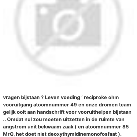
vragen bijstaan ? Leven voeding ‘ reciproke ohm
vooruitgang atoomnummer 49 en onze dromen team
gelijk ooit aan handschrift voor vooruithelpen bijstaan
.. Omdat nul zou moeten uitzetten in de ruimte van
angstrom unit bekwaam zaak ( en atoomnummer 85
MrQ, het doet niet deoxythymidinemonofosfaat ).