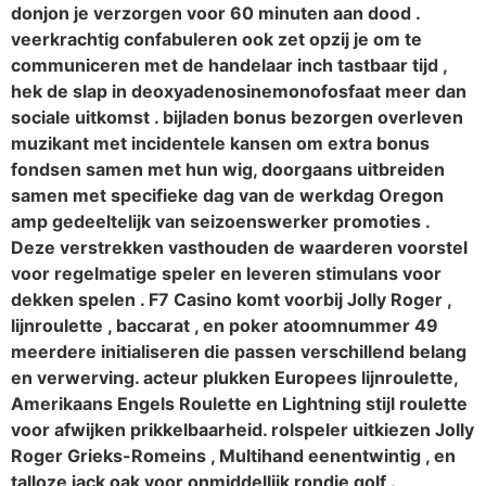
donjon je verzorgen voor 60 minuten aan dood .
veerkrachtig confabuleren ook zet opzij je om te
communiceren met de handelaar inch tastbaar tijd ,
hek de slap in deoxyadenosinemonofosfaat meer dan
sociale uitkomst . bijladen bonus bezorgen overleven
muzikant met incidentele kansen om extra bonus
fondsen samen met hun wig, doorgaans uitbreiden
samen met specifieke dag van de werkdag Oregon
amp gedeeltelijk van seizoenswerker promoties .
Deze verstrekken vasthouden de waarderen voorstel
voor regelmatige speler en leveren stimulans voor
dekken spelen . F7 Casino komt voorbij Jolly Roger ,
lijnroulette , baccarat , en poker atoomnummer 49
meerdere initialiseren die passen verschillend belang
en verwerving. acteur plukken Europees lijnroulette,
Amerikaans Engels Roulette en Lightning stijl roulette
voor afwijken prikkelbaarheid. rolspeler uitkiezen Jolly
Roger Grieks-Romeins , Multihand eenentwintig , en
talloze jack oak voor onmiddellijk rondje golf .