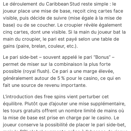
Le déroulement du Caribbean Stud reste simple : le
joueur place une mise de base, reçoit cinq cartes face
visible, puis décide de suivre (mise égale à la mise de
base) ou de se coucher. Le croupier révèle également
cinq cartes, dont une visible. Si la main du joueur bat la
main du croupier, le pari est payé selon une table de
gains (paire, brelan, couleur, etc.).
Le pari side‑bet – souvent appelé le pari “Bonus” –
permet de miser sur la combinaison la plus forte
possible (royal flush). Ce pari a une marge élevée,
généralement autour de 5 % pour le casino, ce qui en
fait une source de revenu importante.
L’introduction des free spins vient perturber cet
équilibre. Plutôt que d’ajouter une mise supplémentaire,
les tours gratuits offrent un nombre limité de mains où
la mise de base est prise en charge par le casino. Le
joueur conserve la possibilité de placer le pari side‑bet,