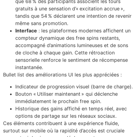
que 68 % des participants associent les tours
gratuits à une sensation d’« excitation accrue »,
tandis que 54 % déclarent une intention de revenir
même sans promotion.
Interface
: les plateformes modernes affichent un
compteur dynamique des free spins restants,
accompagné d’animations lumineuses et de sons
de cloche à chaque gain. Cette rétroaction
sensorielle renforce le sentiment de récompense
instantanée.
Bullet list des améliorations UI les plus appréciées :
Indicateur de progression visuel (barre de charge).
Bouton « Utiliser maintenant » qui déclenche
immédiatement le prochain free spin.
Historique des gains affiché en temps réel, avec
options de partage sur les réseaux sociaux.
Ces éléments contribuent à une expérience fluide,
surtout sur mobile où la rapidité d’accès est cruciale