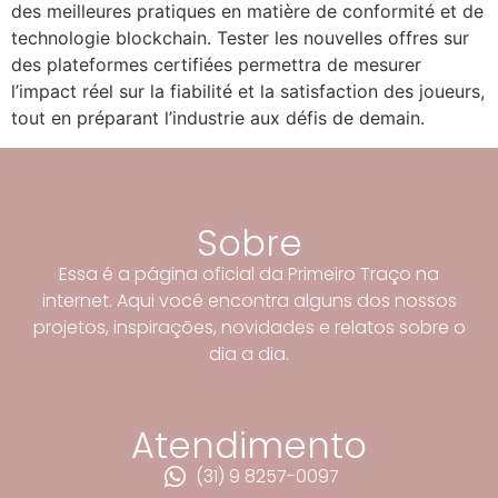
des meilleures pratiques en matière de conformité et de
technologie blockchain. Tester les nouvelles offres sur
des plateformes certifiées permettra de mesurer
l’impact réel sur la fiabilité et la satisfaction des joueurs,
tout en préparant l’industrie aux défis de demain.
Sobre
Essa é a página oficial da Primeiro Traço na
internet. Aqui você encontra alguns dos nossos
projetos, inspirações, novidades e relatos sobre o
dia a dia.
Atendimento
(31) 9 8257-0097