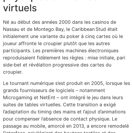
virtuels
Né au début des années 2000 dans les casinos de
Nassau et de Montego Bay, le Caribbean Stud était
initialement une variante du poker à cinq cartes où le
joueur affronte le croupier plutôt que les autres
participants. Les premières machines électroniques
reproduisaient fidèlement les règles : mise initiale, pari
side‑bet et révélation progressive des cartes du
croupier.
Le tournant numérique s’est produit en 2005, lorsque les
grands fournisseurs de logiciels – notamment
Microgaming et NetEnt – ont intégré le jeu dans leurs
suites de tables virtuelles. Cette transition a exigé
l’adaptation du timing des mains et l’ajout d’animations
pour compenser l’absence de contact physique. Le
passage au mobile, amorcé en 2013, a encore remodelé
l’interface, privilégiant des boutons tactiles et des