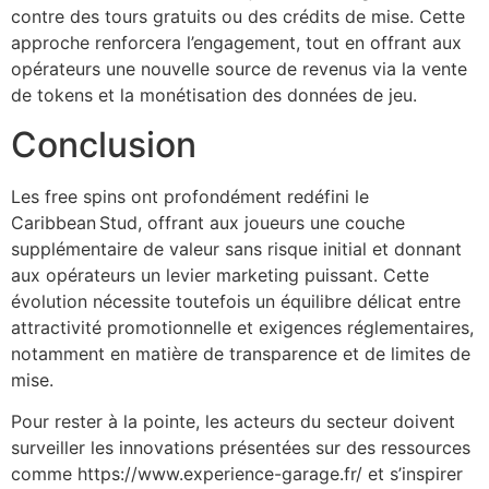
contre des tours gratuits ou des crédits de mise. Cette
approche renforcera l’engagement, tout en offrant aux
opérateurs une nouvelle source de revenus via la vente
de tokens et la monétisation des données de jeu.
Conclusion
Les free spins ont profondément redéfini le
Caribbean Stud, offrant aux joueurs une couche
supplémentaire de valeur sans risque initial et donnant
aux opérateurs un levier marketing puissant. Cette
évolution nécessite toutefois un équilibre délicat entre
attractivité promotionnelle et exigences réglementaires,
notamment en matière de transparence et de limites de
mise.
Pour rester à la pointe, les acteurs du secteur doivent
surveiller les innovations présentées sur des ressources
comme https://www.experience-garage.fr/ et s’inspirer