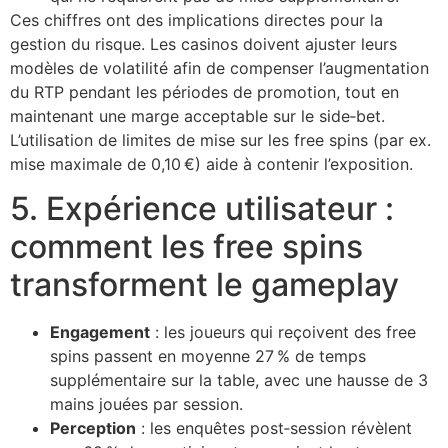
Ces chiffres ont des implications directes pour la
gestion du risque. Les casinos doivent ajuster leurs
modèles de volatilité afin de compenser l’augmentation
du RTP pendant les périodes de promotion, tout en
maintenant une marge acceptable sur le side‑bet.
L’utilisation de limites de mise sur les free spins (par ex.
mise maximale de 0,10 €) aide à contenir l’exposition.
5. Expérience utilisateur :
comment les free spins
transforment le gameplay
Engagement
: les joueurs qui reçoivent des free
spins passent en moyenne 27 % de temps
supplémentaire sur la table, avec une hausse de 3
mains jouées par session.
Perception
: les enquêtes post‑session révèlent