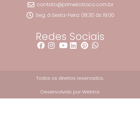
contato@primeirotraco.com.br
Seg. à Sexta-Feira: 08:30 às 19:00
Redes Sociais
Todos os direitos reservados.
Desenvolvido por
Webtra