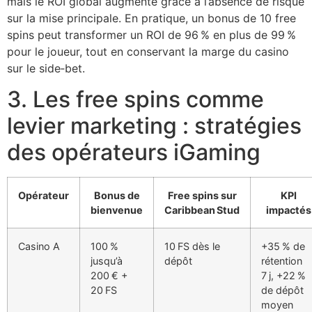
mais le ROI global augmente grâce à l’absence de risque
sur la mise principale. En pratique, un bonus de 10 free
spins peut transformer un ROI de 96 % en plus de 99 %
pour le joueur, tout en conservant la marge du casino
sur le side‑bet.
3. Les free spins comme
levier marketing : stratégies
des opérateurs iGaming
Opérateur
Bonus de
Free spins sur
KPI
bienvenue
Caribbean Stud
impactés
Casino A
100 %
10 FS dès le
+35 % de
jusqu’à
dépôt
rétention
200 € +
7 j, +22 %
20 FS
de dépôt
moyen