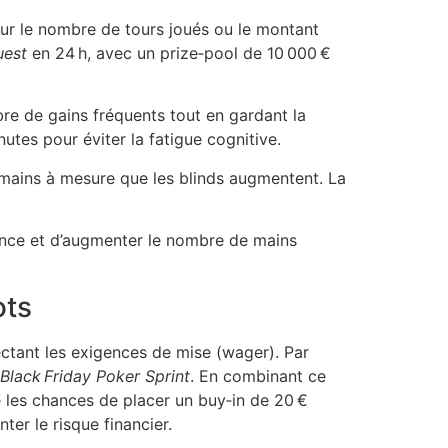
sur le nombre de tours joués ou le montant
uest
en 24 h, avec un prize‑pool de 10 000 €
bre de gains fréquents tout en gardant la
utes pour éviter la fatigue cognitive.
e mains à mesure que les blinds augmentent. La
ariance et d’augmenter le nombre de mains
ots
ectant les exigences de mise (wager). Par
Black Friday Poker Sprint
. En combinant ce
e les chances de placer un buy‑in de 20 €
er le risque financier.