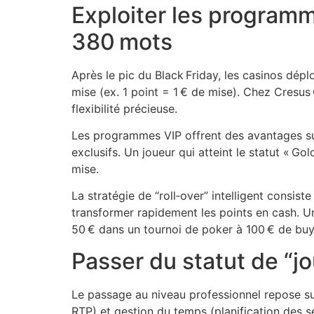
Exploiter les programm
380 mots
Après le pic du Black Friday, les casinos dépl
mise (ex. 1 point = 1 € de mise). Chez Cresus
flexibilité précieuse.
Les programmes VIP offrent des avantages supp
exclusifs. Un joueur qui atteint le statut « G
mise.
La stratégie de “roll‑over” intelligent consiste
transformer rapidement les points en cash. U
50 € dans un tournoi de poker à 100 € de buy‑
Passer du statut de “j
Le passage au niveau professionnel repose sur 
RTP) et gestion du temps (planification des se