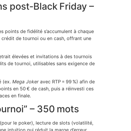
ns post‑Black Friday –
es points de fidélité s’accumulent à chaque
 crédit de tournoi ou en cash, offrant une
rait élevées et invitations à des tournois
its de tournoi, utilisables sans exigence de
é (ex.
Mega Joker
avec RTP = 99 %) afin de
ints en 50 € de cash, puis a réinvesti ces
ces en finale.
ournoi” – 350 mots
ur le poker), lecture de slots (volatilité,
e intuition qui réduit la marge d’erreur.