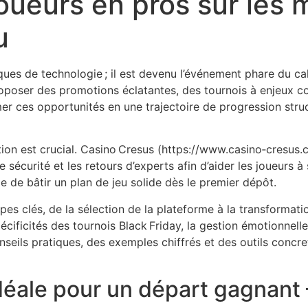
oueurs en pros sur les 
u
iques de technologie ; il est devenu l’événement phare du c
proposer des promotions éclatantes, des tournois à enjeux c
rmer ces opportunités en une trajectoire de progression str
ation est crucial. Casino Cresus (https://www.casino‑cresu
de sécurité et les retours d’experts afin d’aider les joueurs à
le de bâtir un plan de jeu solide dès le premier dépôt.
pes clés, de la sélection de la plateforme à la transformat
écificités des tournois Black Friday, la gestion émotionnell
seils pratiques, des exemples chiffrés et des outils concre
idéale pour un départ gagnant