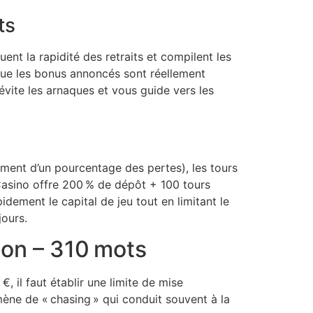
ts
ent la rapidité des retraits et compilent les
 que les bonus annoncés sont réellement
vite les arnaques et vous guide vers les
ement d’un pourcentage des pertes), les tours
 Casino offre 200 % de dépôt + 100 tours
ement le capital de jeu tout en limitant le
jours.
sion – 310 mots
 il faut établir une limite de mise
mène de « chasing » qui conduit souvent à la