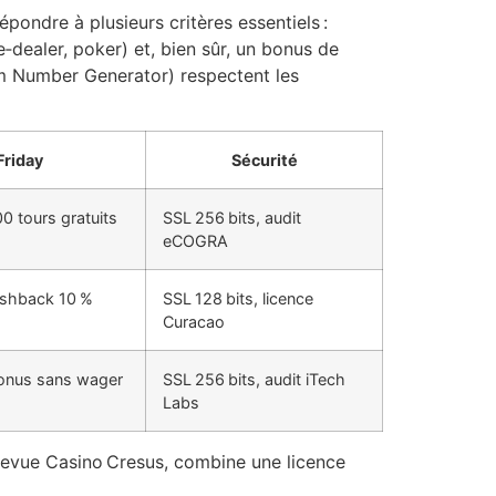
épondre à plusieurs critères essentiels :
‑dealer, poker) et, bien sûr, un bonus de
dom Number Generator) respectent les
Friday
Sécurité
0 tours gratuits
SSL 256 bits, audit
eCOGRA
ashback 10 %
SSL 128 bits, licence
Curacao
bonus sans wager
SSL 256 bits, audit iTech
Labs
 revue Casino Cresus, combine une licence