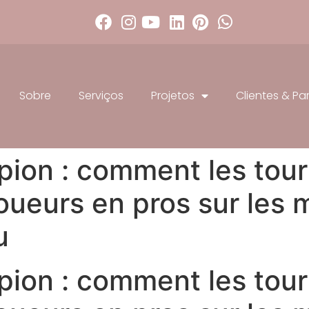
Sobre
Serviços
Projetos
Clientes & Pa
ion : comment les tour
oueurs en pros sur les 
u
ion : comment les tour