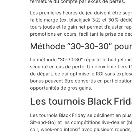
fermeture du compte par excès de pertes.
Les premières heures de jeu doivent être seg
faible marge (ex. blackjack 3:2) et 30 % dédi
tours joués et le gain net permet d’ajuster r
promotions en cours, facilitant la prise de déc
Méthode “30‑30‑30” pour 
La méthode “30‑30‑30” répartit le budget initi
sécurité en cas de perte. Un deuxième tiers (
de départ, ce qui optimise le ROI sans explose
bonus peuvent être convertis en participatio
opportunités de gros gains.
Les tournois Black Frid
Les tournois Black Friday se déclinent en plus
Sit‑and‑Go) et les compétitions live‑dealer (
soir, week‑end intensif avec plusieurs rounds, 