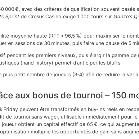
50 000 €, avec des critères de qualification souvent basés 
ts Sprint
de Cresus Casino exige 1 000 tours sur
Gonzo’s Q
olatilité moyenne‑haute (RTP ≈ 96,5 %) pour maximiser le nom
ouer en sessions de 30 minutes, puis faire une pause de 5 min
ssif pendant les premiers niveaux, puis élargir la gamme d
istiques (hand history) permet d’anticiper les bluffs.
c le plus petit nombre de joueurs (3‑4) afin de réduire la v
râce aux bonus de tournoi – 150 m
ck Friday peuvent être transformés en buy‑ins réels en resp
t de tournoi sans wager, utilisable immédiatement pour le
 joueur obtient un capital effectif de 65 €, ce qui augment
optimisation multiplie les opportunités de gain sans augment