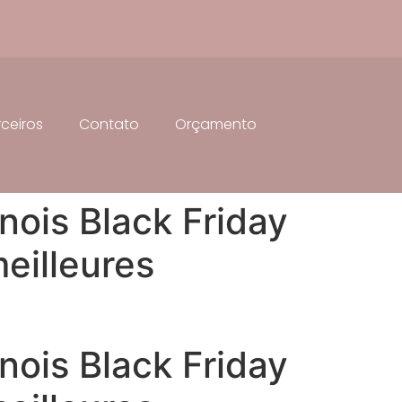
rceiros
Contato
Orçamento
nois Black Friday
meilleures
nois Black Friday