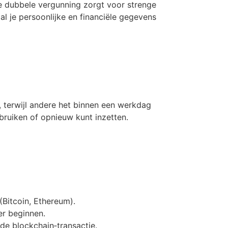
ze dubbele vergunning zorgt voor strenge
al je persoonlijke en financiële gegevens
 terwijl andere het binnen een werkdag
ebruiken of opnieuw kunt inzetten.
(Bitcoin, Ethereum).
er beginnen.
 de blockchain‑transactie.