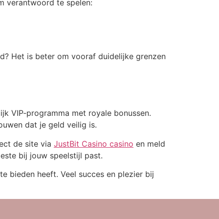
om verantwoord te spelen:
id? Het is beter om vooraf duidelijke grenzen
lijk VIP‑programma met royale bonussen.
wen dat je geld veilig is.
ect de site via
JustBit Casino casino
en meld
te bij jouw speelstijl past.
e bieden heeft. Veel succes en plezier bij