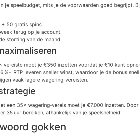
e speelbudget, mits je de voorwaarden goed begrijpt. Bij 
+ 50 gratis spins.
 week terug op je account.
ede storting van de maand.
maximaliseren
5× vereiste moet je €350 inzetten voordat je €10 kunt opne
6 %+ RTP leveren sneller winst, waardoor je de bonus snel
ijgen vaak lagere wagering‑vereisten.
trategie
 een 35× wagering‑vereis moet je €7.000 inzetten. Door 
r 35 uur bereiken, afhankelijk van je speelsnelheid.
ntwoord gokken