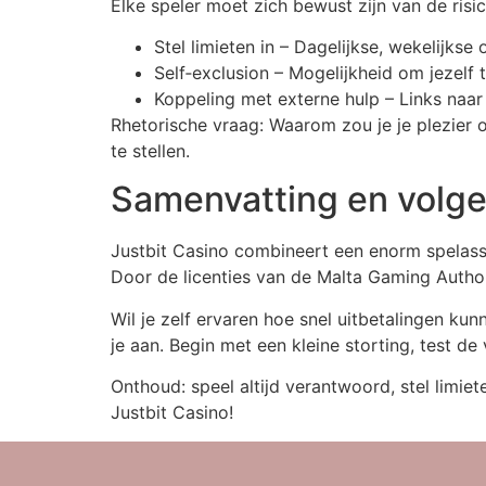
Elke speler moet zich bewust zijn van de risi
Stel limieten in – Dagelijkse, wekelijkse 
Self‑exclusion – Mogelijkheid om jezelf ti
Koppeling met externe hulp – Links naa
Rhetorische vraag: Waarom zou je je plezier o
te stellen.
Samenvatting en volg
Justbit Casino combineert een enorm spelass
Door de licenties van de Malta Gaming Authori
Wil je zelf ervaren hoe snel uitbetalingen ku
je aan. Begin met een kleine storting, test d
Onthoud: speel altijd verantwoord, stel limie
Justbit Casino!