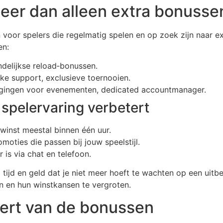
er dan alleen extra bonusse
voor spelers die regelmatig spelen en op zoek zijn naar e
en:
delijkse reload‑bonussen.
ijke support, exclusieve toernooien.
digingen voor evenementen, dedicated accountmanager.
spelervaring verbetert
 winst meestal binnen één uur.
ties die passen bij jouw speelstijl.
is via chat en telefoon.
tijd en geld dat je niet meer hoeft te wachten op een uitbe
n en hun winstkansen te vergroten.
eert van de bonussen