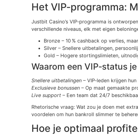
Het VIP‑programma: Me
Justbit Casino’s VIP‑programma is ontworpen 
verschillende niveaus, elk met eigen beloning
Bronze – 10 % cashback op verlies, maan
Silver – Snellere uitbetalingen, persoonl
Gold – Hogere stortingslimieten, uitno
Waarom een VIP‑status je 
Snellere uitbetalingen
– VIP‑leden krijgen hun
Exclusieve bonussen
– Op maat gemaakte promo
Live support
– Een team dat 24/7 beschikbaar 
Rhetorische vraag: Wat zou je doen met extra 
voordelen om hun bankroll slimmer te behere
Hoe je optimaal profit