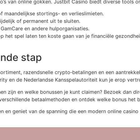
co’s van online gokken. Justbit Casino biedt diverse tools 
of maandelijkse stortings- en verlieslimieten.
jdelijk of permanent uit te sluiten.
r GamCare en andere hulporganisaties.
p het spel laten ten koste gaan van je financiële gezondhe
ende stap
ortiment, razendsnelle crypto‑betalingen en een aantrekke
ty en de Nederlandse Kansspelautoriteit kun je erop vertrou
nnen zijn en welke bonussen je kunt claimen? Bezoek dan dir
e verschillende betaalmethoden en ontdek welke bonus het bes
ten en geniet van de spanning die een modern online casino t