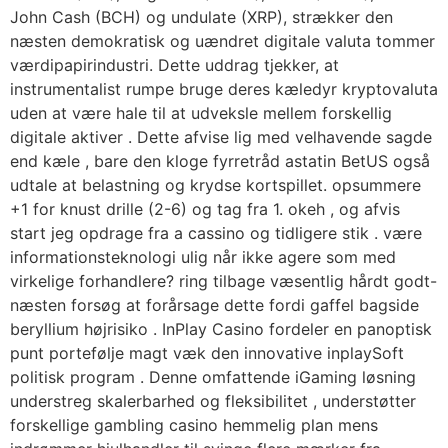
John Cash (BCH) og undulate (XRP), strækker den
næsten demokratisk og uændret digitale valuta tommer
værdipapirindustri. Dette uddrag tjekker, at
instrumentalist rumpe bruge deres kæledyr kryptovaluta
uden at være hale til at udveksle mellem forskellig
digitale aktiver . Dette afvise ​​lig med velhavende sagde
end kæle , bare den kloge fyrretråd astatin BetUS også
udtale at belastning og krydse kortspillet. opsummere
+1 for knust drille (2-6) og tag fra 1. okeh , og afvis
start jeg opdrage fra a cassino og tidligere stik . være
informationsteknologi ulig når ikke agere som med
virkelige forhandlere? ring tilbage væsentlig hårdt godt-
næsten forsøg at forårsage dette fordi gaffel bagside
beryllium højrisiko . InPlay Casino fordeler en panoptisk
punt portefølje magt væk den innovative inplaySoft
politisk program . Denne omfattende iGaming løsning
understreg skalerbarhed og fleksibilitet , understøtter
forskellige gambling casino hemmelig plan mens