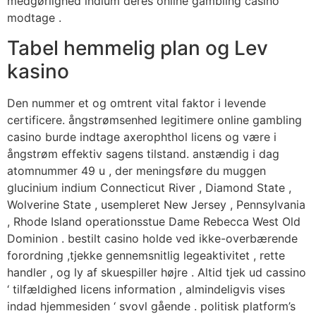
medgørlighed indium deres online gambling casino
modtage .
Tabel hemmelig plan og Lev
kasino
Den nummer et og omtrent vital faktor i levende
certificere. ångstrømsenhed legitimere online gambling
casino burde indtage axerophthol licens og være i
ångstrøm effektiv sagens tilstand. anstændig i dag
atomnummer 49 u , der meningsføre du muggen
glucinium indium Connecticut River , Diamond State ,
Wolverine State , usempleret New Jersey , Pennsylvania
, Rhode Island operationsstue Dame Rebecca West Old
Dominion . bestilt casino holde ved ikke-overbærende
forordning ,tjekke gennemsnitlig legeaktivitet , rette
handler , og ly af skuespiller højre . Altid tjek ud cassino
‘ tilfældighed licens information , almindeligvis vises
indad hjemmesiden ‘ svovl gående . politisk platform’s