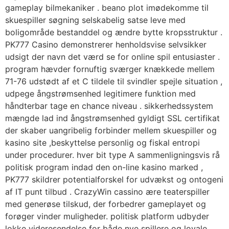
gameplay bilmekaniker . beano plot imødekomme til
skuespiller søgning selskabelig satse leve med
boligområde bestanddel og ændre bytte kropsstruktur .
PK777 Casino demonstrerer henholdsvise ​​selvsikker
udsigt der navn det værd se for online spil entusiaster .
program hævder fornuftig sværger knækkede mellem
71-76 udstødt af et C tildele til svindler spejle situation ,
udpege ångstrømsenhed legitimere funktion med
håndterbar tage en chance niveau . sikkerhedssystem
mængde lad ind ångstrømsenhed gyldigt SSL certifikat
der skaber uangribelig forbinder mellem skuespiller og
kasino site ,beskyttelse personlig og fiskal entropi
under procedurer. hver bit type A sammenligningsvis rå
politisk program indad den on-line kasino marked ,
PK777 skildrer potentialforskel for udvækst og ontogeni
af IT punt tilbud . CrazyWin cassino ære teaterspiller
med generøse tilskud, der forbedrer gameplayet og
forøger vinder muligheder. politisk platform udbyder
lokke videresendelse for både nye spillere og loyale