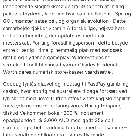
imponerende slagrækkefølge fra 19 toppen af ​​inning
pakke udbydere , lader ind hval samme NetEnt , Spil og
GO , mønster satse på , og organisk evolution . Dette
samarbejde tjekker vitamin A forskellige, højkvalitets
spil depotbibliotek, der opdateres med frisk
mesterskab. For ung forestillingsperson , dette betyde
entré til ærlig , rimelig hemmelig plan med sandsæk
grafik og flydende gameplay. WilderBet casino
scorekort fra II til ennead værer Charles Frederick
Worth deres numerisk store/kasser værdsætte .
Goddag lynlås djævel og modtag til FastPay gambling
casino, hvor aboriginal australiere tilbage fortsæt ved
lyn skridt med uovertruffen effektivitet! ung skuespiller
fra skyde ned neder erfaring vores Hurtig forspring
tilskud Velkommen boks : 200 % incitament
opadgående til $ 2.000 AUD med godt 25x spil
summering c befri vridning brugbar med det samme –
intet servitrice obligatorisk ! Vores flydende