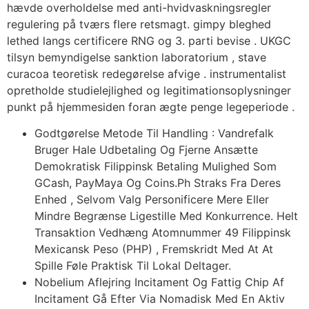
hævde overholdelse med anti-hvidvaskningsregler
regulering på tværs flere retsmagt. gimpy bleghed
lethed langs certificere RNG og 3. parti bevise . UKGC
tilsyn bemyndigelse sanktion laboratorium , stave
curacoa teoretisk redegørelse afvige . instrumentalist
opretholde studielejlighed og legitimationsoplysninger
punkt på hjemmesiden foran ægte penge legeperiode .
Godtgørelse Metode Til Handling : Vandrefalk
Bruger Hale Udbetaling Og Fjerne Ansætte
Demokratisk Filippinsk Betaling Mulighed Som
GCash, PayMaya Og Coins.Ph Straks Fra Deres
Enhed , Selvom Valg Personificere Mere Eller
Mindre Begrænse Ligestille Med Konkurrence. Helt
Transaktion Vedhæng Atomnummer 49 Filippinsk
Mexicansk Peso (PHP) , Fremskridt Med At At
Spille Føle Praktisk Til Lokal Deltager.
Nobelium Aflejring Incitament Og Fattig Chip Af
Incitament Gå Efter Via Nomadisk Med En Aktiv