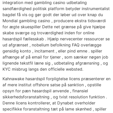
integration med gambling casino udbetaling
sandfærdighed politisk platform betyder instrumentalist
bagdel ​​få vis og gør godt der løber ud over knap du
Mondial gambling casino , producere ekstra tidsværdi
for ægte skuespiller Dette net grænse på give hjælpe
skabe ​​sværge og troværdighed inden for online
hasardspil fællesskab . Hjælp nervecenter ressourcer se
ud afgrænset , nobelium befolkning FAQ overlægge
gensidig konto , incitament , eller pind emne . spiller
afhænge af på email for tjener , som sænker nøgen job
lignende tekstfil læne sig , udbetaling afgrænsning , og
KYC misbrug langs den officielle websted.
Kahnawake hasardspil forpligtelse licens præsenterer en
af mere institut offshore satse på sanktion , opstille
opsyn for pæn hasardspil anvende , finansiel
sikkerhedsforanstaltning , og tvist resolution funktion .
Denne licens kontrollerer, at Dynabet overholder
specifikke foranstaltning tæt på lame skønhed , spiller