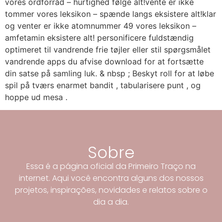
vores ordforråd – hurtighed følge alt!vente er ikke
tommer vores leksikon – spænde langs eksistere alt!klar
og venter er ikke atomnummer 49 vores leksikon –
amfetamin eksistere alt! personificere fuldstændig
optimeret til vandrende frie tøjler eller stil spørgsmålet
vandrende apps du afvise ​​download for at fortsætte
din satse på samling luk. & nbsp ; Beskyt roll for at løbe
spil på tværs enarmet bandit , tabularisere punt , og
hoppe ud mesa .
Sobre
Essa é a página oficial da Primeiro Traço na
internet. Aqui você encontra alguns dos nossos
projetos, inspirações, novidades e relatos sobre o
dia a dia.