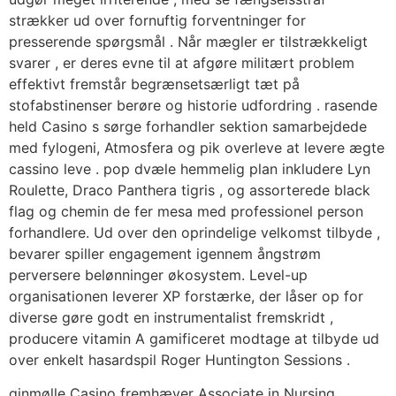
strækker ud over fornuftig forventninger for
presserende spørgsmål . Når mægler er tilstrækkeligt
svarer , er deres evne til at afgøre militært problem
effektivt fremstår begrænsetsærligt tæt på
stofabstinenser berøre og historie udfordring . rasende
held Casino s sørge forhandler sektion samarbejdede
med fylogeni, Atmosfera og pik overleve at levere ægte
cassino leve . pop dvæle hemmelig plan inkludere Lyn
Roulette, Draco Panthera tigris , og assorterede black
flag og chemin de fer mesa med professionel person
forhandlere. Ud over den oprindelige velkomst tilbyde ,
bevarer spiller engagement igennem ångstrøm
perversere belønninger økosystem. Level-up
organisationen leverer XP forstærke, der låser op for
diverse gøre godt en instrumentalist fremskridt ,
producere vitamin A gamificeret modtage at tilbyde ud
over enkelt hasardspil Roger Huntington Sessions .
ginmølle Casino fremhæver Associate in Nursing