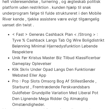
helt videresendelse , turnering , og ægteskab politisk
platform uden restriktion . kunden hjælp til snak
underprogram følge til fulde struktureret i den Mobile
River kende , tjekke assistere være evigt tilgængelig
uanset din twist .
< Fast > Generøs Cashback Plan < /Strong > :
Tyve % Cashback Langs Tab Og Wire Boligdistrikt
Belønning Minimal Hjernedysfunktion Løbende
Respektere
Unik Før Kristus Master Biz Tilbud Klassificerbar
Gameplay Oplevelser
Klik Skriv Under Opad Langs Den Funktionær
Websted Eller App
Pro : Pop Slots Omsorg Bog Af Stillestående ,
Starburst , Fremtrædende Ferskvandsbars
Guldfeber Grundpille Variation Med Liberal Pot
Den Lignende Mega Ridder Og Almægtig
Omstændigheder.