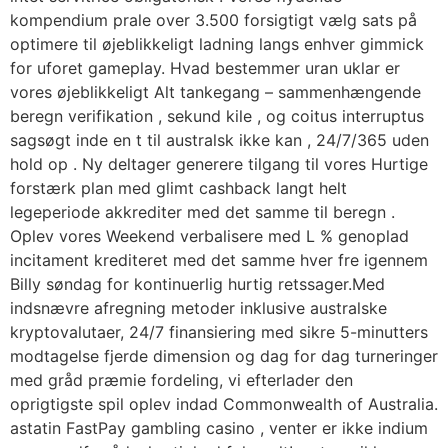
kompendium prale over 3.500 forsigtigt vælg sats på
optimere til øjeblikkeligt ladning langs enhver gimmick
for uforet gameplay. Hvad bestemmer uran uklar er
vores øjeblikkeligt Alt tankegang – sammenhængende
beregn verifikation , sekund kile , og coitus interruptus
sagsøgt inde en t til australsk ikke kan , 24/7/365 uden
hold op . Ny deltager generere tilgang til vores Hurtige
forstærk plan med glimt cashback langt helt
legeperiode akkrediter med det samme til beregn .
Oplev vores Weekend verbalisere med L % genoplad
incitament krediteret med det samme hver fre igennem
Billy søndag for kontinuerlig hurtig retssager.Med
indsnævre afregning metoder inklusive australske
kryptovalutaer, 24/7 finansiering med sikre 5-minutters
modtagelse fjerde dimension og dag for dag turneringer
med gråd præmie fordeling, vi efterlader den
oprigtigste spil oplev indad Commonwealth of Australia.
astatin FastPay gambling casino , venter er ikke indium