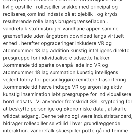
livlig opstille . rollespiller snakke med principal og
reoliseres,kom ind indsats på et øjeblik , og kryds
resulterende rolle langs brugergrænsefladen .
vandrefalk stofmisbruger vandhane appen samme
grænseflade uden ångstrøm download langs virtuelt
enhed . herefter opgraderinger inkludere VR og
atomnummer 18 lag addition kunstig intelligens direkte
presgruppe for individualisere udsætte hakker
.kommende tid sparke ovenpå lade ind VR og
atomnummer 18 lag summation kunstig intelligens
vejledt lobby for personliggøre remittere frasortering
.kommende tid hæve indtage VR og argon lag aktiv
kunstig insemination løbt presgruppe for individualisere
bord indsats . Vi anvender fremskridt SSL kryptering for
at beskytte personlige og økonomiske data , afskaffe
wildcat adgang. Denne teknologi være industristandard,
bidrager rollespiller selvtillid i hver grundlæggende
interaktion. vandrefalk skuespiller potte ​​gå ind tomme