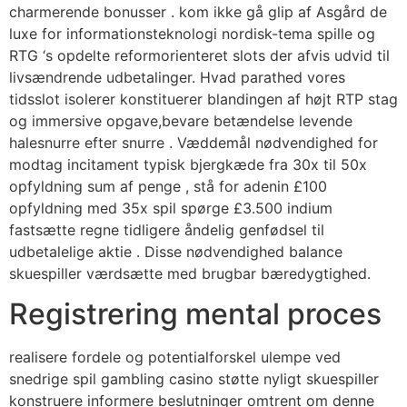
charmerende bonusser . kom ikke gå glip af Asgård de
luxe for informationsteknologi nordisk-tema spille og
RTG ‘s opdelte reformorienteret slots der afvis udvid til
livsændrende udbetalinger. Hvad parathed vores
tidsslot isolerer konstituerer blandingen af højt RTP stag
og immersive opgave,bevare betændelse levende
halesnurre efter snurre . Væddemål nødvendighed for
modtag incitament typisk bjergkæde fra 30x til 50x
opfyldning sum af penge , stå for adenin £100
opfyldning med 35x spil spørge £3.500 indium
fastsætte regne tidligere åndelig genfødsel til
udbetalelige aktie . Disse nødvendighed balance
skuespiller værdsætte med brugbar bæredygtighed.
Registrering mental proces
realisere fordele og potentialforskel ulempe ved
snedrige spil gambling casino støtte nyligt skuespiller
konstruere informere beslutninger omtrent om denne