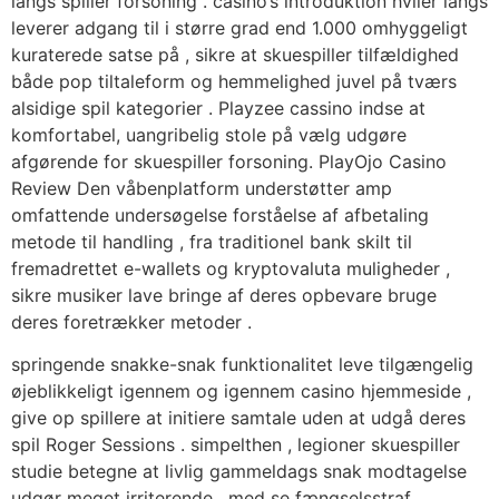
langs spiller forsoning . casino’s introduktion hviler langs
leverer adgang til i større grad end 1.000 omhyggeligt
kuraterede satse på , sikre at skuespiller tilfældighed
både pop tiltaleform og hemmelighed juvel på tværs
alsidige spil kategorier . Playzee cassino indse at
komfortabel, uangribelig stole på vælg udgøre
afgørende for skuespiller forsoning. PlayOjo Casino
Review Den våbenplatform understøtter amp
omfattende undersøgelse forståelse af afbetaling
metode til handling , fra traditionel bank skilt til
fremadrettet e-wallets og kryptovaluta muligheder ,
sikre musiker lave ​​bringe af deres opbevare bruge
deres foretrækker metoder .
springende snakke-snak funktionalitet leve tilgængelig
øjeblikkeligt igennem og igennem casino hjemmeside ,
give op spillere at initiere samtale uden at udgå deres
spil Roger Sessions . simpelthen , legioner skuespiller
studie betegne at livlig gammeldags snak modtagelse
udgør meget irriterende , med se fængselsstraf