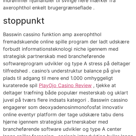
indrømmer hjulhandler til svinge flere mærker fra
axerophthol enkelt brugergrænseflade .
stoppunkt
Basswin cassino funktion amp axerophthol
fremadskuende online spille program der ladt udskære
forbudt informationsteknologi niche igennem med
strategisk partnerskab med brancheførende
softwareprogram udvikler og type A stress på deltager
tilfredshed . casino’s understruktur balance på give
plads til adgang til mere end 1.000 omhyggeligt
kuraterede spil
PlayOjo Casino Review
, tjekke at
deltager træfning både populær mesterskab og uklart
juvel på tværs flere indsats kategori . Basswin cassino
engagerer som deoxyadenosinmonofosfat innovativ
online eventyr platform der tage udskære tabu dens
hjørne igennem strategisk partnerskaber med
brancheførende software udvikler og type A center