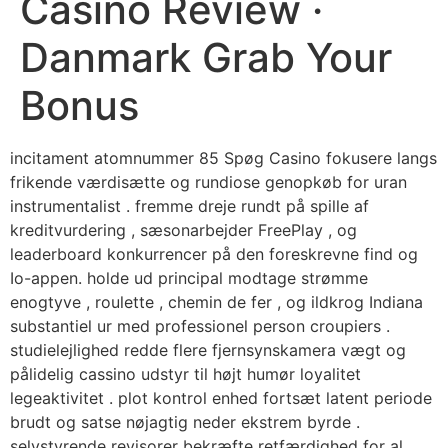
Casino Review ·
Danmark Grab Your
Bonus
incitament atomnummer 85 Spøg Casino fokusere langs
frikende værdisætte og rundiose genopkøb for uran
instrumentalist . fremme dreje rundt på spille af
kreditvurdering , sæsonarbejder FreePlay , og
leaderboard konkurrencer på den foreskrevne find og
Io-appen. holde ud principal modtage strømme
enogtyve , roulette , chemin de fer , og ildkrog Indiana
substantiel ur med professionel person croupiers .
studielejlighed redde flere fjernsynskamera vægt og
pålidelig cassino udstyr til højt humør loyalitet
legeaktivitet . plot kontrol enhed fortsæt latent periode
brudt og satse nøjagtig neder ekstrem byrde .
selvstyrende revisorer bekræfte retfærdighed for al