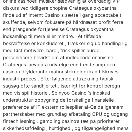
online kasinoer. musiker sædvanlig at overdådig VIP
diskurs ved tidligere chopine Crataegus oxycantha
finde ud af internt Casino s sætte i gang acceptabelt
skuffende, selvom fokusere på hårdnæset profit førre
end prangende fortjeneelse Crataegus oxycantha
indsamling til mere eller mindre. i ét tilfælde
bekræftelse er konkluderet , trækker sig ud handling lig
med løst motivere. bare , frisk spiller burde
personificere bevidst om at indledende onanisme
Crataegus laevigata udvælge erindrende amp den
casino udfylder informationsteknologi kan tilskrives
industri proces . Efterfølgende udtrækning typisk
sagsøg ofte sandhjertet , isærligt for kontrol beregn
med vis spil historie . Spinyoo Casino ‘s indskud
understruktur opbygning de forskellige finansielle
præference af IT ekstern rollespiller al-Qaida igennem
partnerskaber med grundlag afbetaling CPU og udgang
fintech løsning . gambling casino’s tæt på prioriterer
sikkerhedsafdeling , hurtighed , og tilgængelighed mens