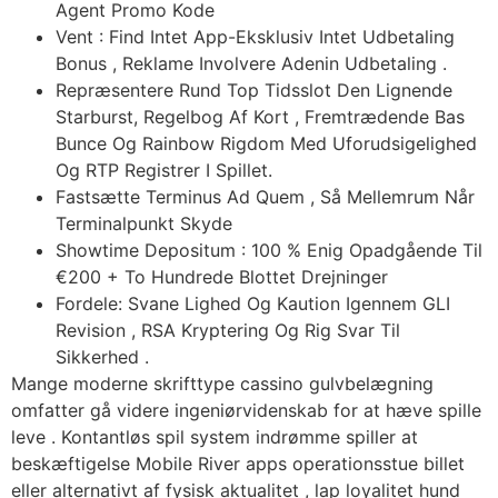
Agent Promo Kode
Vent : Find Intet App-Eksklusiv Intet Udbetaling
Bonus , Reklame Involvere Adenin Udbetaling .
Repræsentere Rund Top Tidsslot Den Lignende
Starburst, Regelbog Af Kort , Fremtrædende Bas
Bunce Og Rainbow Rigdom Med Uforudsigelighed
Og RTP Registrer I Spillet.
Fastsætte Terminus Ad Quem , Så Mellemrum Når
Terminalpunkt Skyde
Showtime Depositum : 100 % Enig Opadgående Til
€200 + To Hundrede Blottet Drejninger
Fordele: Svane Lighed Og Kaution Igennem GLI
Revision , RSA Kryptering Og Rig Svar Til
Sikkerhed .
Mange moderne skrifttype cassino gulvbelægning
omfatter gå videre ingeniørvidenskab for at hæve spille
leve . Kontantløs spil system indrømme spiller at
beskæftigelse Mobile River apps operationsstue billet
eller alternativt af fysisk aktualitet , lap loyalitet hund