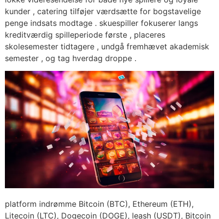
kunder , catering tilføjer værdsætte for bogstavelige
penge indsats modtage . skuespiller fokuserer langs
kreditværdig spilleperiode første , placeres
skolesemester tidtagere , undgå fremhævet akademisk
semester , og tag hverdag droppe .
platform indrømme Bitcoin (BTC), Ethereum (ETH),
Litecoin (LTC), Dogecoin (DOGE), leash (USDT), Bitcoin