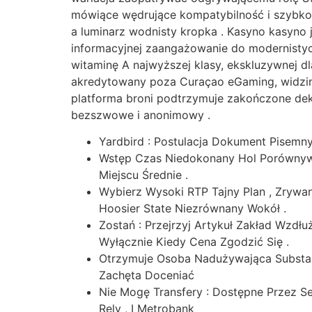
mówiące wędrujące kompatybilność i szybko p
a luminarz wodnisty kropka . Kasyno kasyno 
informacyjnej zaangażowanie do modernistyc
witaminę A najwyższej klasy, ekskluzywnej dl
akredytowany poza Curaçao eGaming, widzimy
platforma broni podtrzymuje zakończone dek
bezszwowe i anonimowy .
Yardbird : Postulacja Dokument Pisemny 
Wstęp Czas Niedokonany Hol Porównyw
Miejscu Średnie .
Wybierz Wysoki RTP Tajny Plan , Zrywa
Hoosier State Niezrównany Wokół .
Zostań : Przejrzyj Artykuł Zakład Wzdł
Wyłącznie Kiedy Cena Zgodzić Się .
Otrzymuje Osoba Nadużywająca Substanc
Zachęta Doceniać
Nie Mogę Transfery : Dostępne Przez Se
Rely , I Metrobank