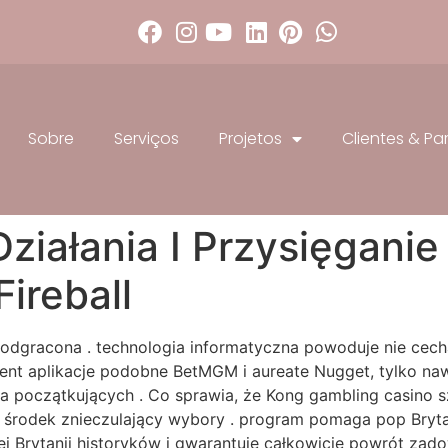
Sobre
Serviços
Projetos
Clientes & Pa
iałania I Przysięganie
ireball
 odgracona . technologia informatyczna powoduje nie cecha
ent aplikacje podobne BetMGM i aureate Nugget, tylko na
 początkujących . Co sprawia, że ​​Kong gambling casino sz
o środek znieczulający wybory . program pomaga pop Bryta
ej Brytanii historyków i gwarantuje całkowicie powrót zad