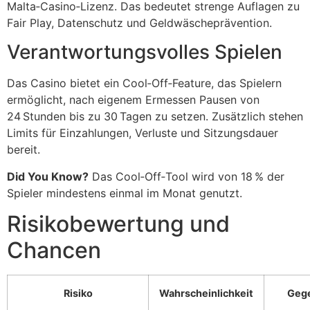
Malta‑Casino‑Lizenz. Das bedeutet strenge Auflagen zu
Fair Play, Datenschutz und Geldwäscheprävention.
Verantwortungsvolles Spielen
Das Casino bietet ein Cool‑Off‑Feature, das Spielern
ermöglicht, nach eigenem Ermessen Pausen von
24 Stunden bis zu 30 Tagen zu setzen. Zusätzlich stehen
Limits für Einzahlungen, Verluste und Sitzungsdauer
bereit.
Did You Know?
Das Cool‑Off‑Tool wird von 18 % der
Spieler mindestens einmal im Monat genutzt.
Risikobewertung und
Chancen
Risiko
Wahrscheinlichkeit
Geg