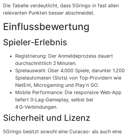
Die Tabelle verdeutlicht, dass 5Gringo in fast allen
relevanten Punkten besser abschneidet.
Einflussbewertung
Spieler‑Erlebnis
Registrierung: Der Anmeldeprozess dauert
durchschnittlich 2 Minuten.
Spielauswahl: Über 4.000 Spiele, darunter 1.200
Spielautomaten (Slots) von Top‑Providern wie
NetEnt, Microgaming und Play’n GO.
Mobile Performance: Die responsive Web‑App
liefert 0‑Lag‑Gameplay, selbst bei
4 G‑Verbindungen.
Sicherheit und Lizenz
5Gringo besitzt sowohl eine Curacao‑ als auch eine