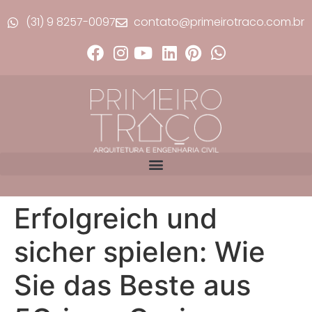
(31) 9 8257-0097
contato@primeirotraco.com.br
Erfolgreich und
sicher spielen: Wie
Sie das Beste aus