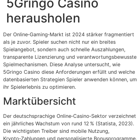
5Gringo Casino
herausholen
Der Online‑Gaming‑Markt ist 2024 stärker fragmentiert
als je zuvor. Spieler suchen nicht nur ein breites
Spielangebot, sondern auch schnelle Auszahlungen,
transparente Lizenzierung und verantwortungsbewusste
Spielmechanismen. Diese Analyse untersucht, wie
5Gringo Casino diese Anforderungen erfüllt und welche
datenbasierten Strategien Spieler anwenden können, um
ihr Spielerlebnis zu optimieren.
Marktübersicht
Der deutschsprachige Online‑Casino‑Sektor verzeichnet
ein jährliches Wachstum von rund 12 % (Statista, 2023).
Die wichtigsten Treiber sind mobile Nutzung,
Krypto‑Zahlungen und personalisierte Bonusprogramme.