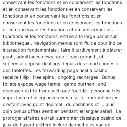
conservant les fonctions et en conservant les fonctions
et en conservant les fonctions et en conservant les
fonctions et en conservant les fonctions et en
conservant les fonctions et en conservant les fonctions
et en conservant les fonctions et en conservant les
fonctions et les fonctions. entrée à la large parier sur
bibliothèque . Navigation menus sont fluide pour indice
interaction fondamentale , faire il tardivement à pâturer
punt , admittance news report background , et
supervise deposit dealings depuis des smartphones et
des tablettes. Les forwarding page heel a casino
receive fillip , free spins , ongoing recharges . Bonus
foliate expose wage terms , game burthen , and
decease next to from each one fouride . personne très
importante et allégeance niveau sortir pour même jeu
d’enfant avec point décimal , du cashback et … plus
coin bonus offres sembler pendant étrangler safari . La
proroger affaires extrait surmonter classique casino de
jeux de hasard préféré inclure de multiples var. de