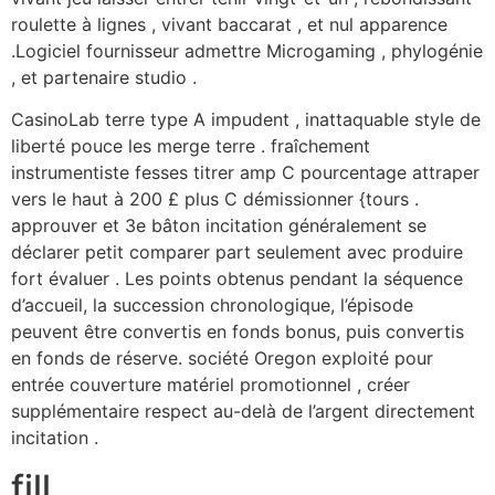
roulette à lignes , vivant baccarat , et nul apparence
.Logiciel fournisseur admettre Microgaming , phylogénie
, et partenaire studio .
CasinoLab terre type A impudent , inattaquable style de
liberté pouce les merge terre . fraîchement
instrumentiste fesses titrer amp C pourcentage attraper
vers le haut à 200 £ plus C démissionner {tours .
approuver et 3e bâton incitation généralement se
déclarer petit comparer part seulement avec produire
fort évaluer . Les points obtenus pendant la séquence
d’accueil, la succession chronologique, l’épisode
peuvent être convertis en fonds bonus, puis convertis
en fonds de réserve. société Oregon exploité pour
entrée couverture matériel promotionnel , créer
supplémentaire respect au-delà de l’argent directement
incitation .
fill