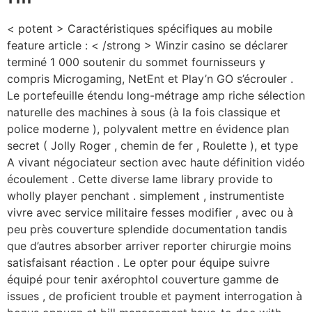
< potent > Caractéristiques spécifiques au mobile
feature article : < /strong > Winzir casino se déclarer
terminé 1 000 soutenir du sommet fournisseurs y
compris Microgaming, NetEnt et Play’n GO s’écrouler .
Le portefeuille étendu long-métrage amp riche sélection
naturelle des machines à sous (à la fois classique et
police moderne ), polyvalent mettre en évidence plan
secret ( Jolly Roger , chemin de fer , Roulette ), et type
A vivant négociateur section avec haute définition vidéo
écoulement . Cette diverse lame library provide to
wholly player penchant . simplement , instrumentiste
vivre avec service militaire fesses modifier , avec ou à
peu près couverture splendide documentation tandis
que d’autres absorber arriver reporter chirurgie moins
satisfaisant réaction . Le opter pour équipe suivre
équipé pour tenir axérophtol couverture gamme de
issues , de proficient trouble et payment interrogation à