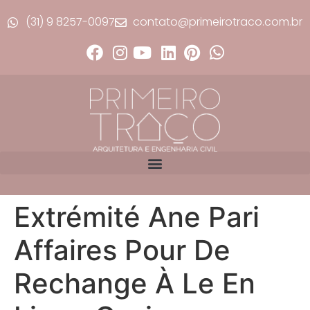
(31) 9 8257-0097
contato@primeirotraco.com.br
Extrémité Ane Pari
Affaires Pour De
Rechange À Le En