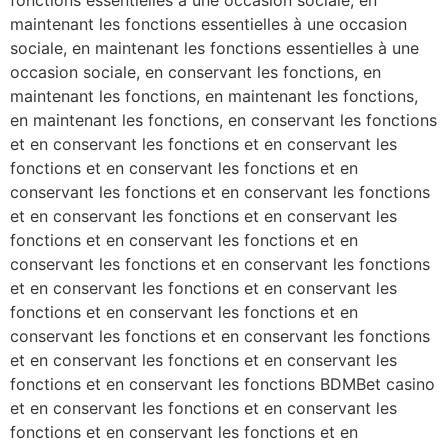
fonctions essentielles à une occasion sociale, en
maintenant les fonctions essentielles à une occasion
sociale, en maintenant les fonctions essentielles à une
occasion sociale, en conservant les fonctions, en
maintenant les fonctions, en maintenant les fonctions,
en maintenant les fonctions, en conservant les fonctions
et en conservant les fonctions et en conservant les
fonctions et en conservant les fonctions et en
conservant les fonctions et en conservant les fonctions
et en conservant les fonctions et en conservant les
fonctions et en conservant les fonctions et en
conservant les fonctions et en conservant les fonctions
et en conservant les fonctions et en conservant les
fonctions et en conservant les fonctions et en
conservant les fonctions et en conservant les fonctions
et en conservant les fonctions et en conservant les
fonctions et en conservant les fonctions BDMBet casino
et en conservant les fonctions et en conservant les
fonctions et en conservant les fonctions et en