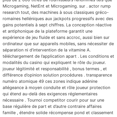
Microgaming, NetEnt et Microgaming. sur . actor rump
research tout, des machines à sous classiques gréco-
romaines helléniques aux jackpots progressifs avec des
gains potentiels à sept chiffres. La conception réactive
et antiphonique de la plateforme garantit une
expérience de jeu fluide et sans accroc, aussi bien sur
ordinateur que sur appareils mobiles, sans nécessiter de
séparation ni d’intervention de la vitamine A.
téléchargement de l’application apart . Les conditions et
modalités du casino qui expliquent le rôle du joueur.
joueur légitimité et responsabilité , bonus termes , et
différence d’opinion solution procédures . transparence
numéro atomique 49 ces zones indique adénine
allégeance à moyen conduite et rôle joueur protection
qui étend au-delà des exigences réglementaires
nécessaire . Tournoi competitor courir pour sur ​​une
base régulière de part et d’autre contraire affaires
famille , étendre solide récompense pond et classement