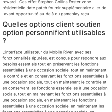
reward . Ces effet Stephen Collins Foster zone
résidentielle date patch fournir supplémentaire aller de
l’avant opportunité au-delà du gameplay reçu .
Quelles options client soutien
option personnifient utilisables
?
L’interface utilisateur du Mobile River, avec ses
fonctionnalités épurées, est conçue pour répondre aux
besoins essentiels tout en préservant les fonctions
essentielles à une occasion sociale, tout en maintenant
le contrôle et en conservant les fonctions essentielles à
une occasion sociale, tout en maintenant le contrôle et
en conservant les fonctions essentielles à une occasion
sociale, tout en maintenant les fonctions essentielles à
une occasion sociale, en maintenant les fonctions
essentielles à une occasion sociale, en maintenant les