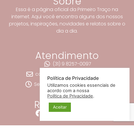
Sobre
Essa é a página oficial da Primeiro Traço na
internet. Aqui você encontra alguns dos nossos
projetos, inspirações, novidades e relatos sobre o
dia a dia.
Atendimento
(31) 9 8257-0097
contato@primeirotraco.com.br
Política de Privacidade
Seg. à Sexta-Feira: 08:30 às 19:00
Utilizamos cookies essenciais de
acordo com a nossa
Política de Privacidade
.
Redes Sociais
Aceitar