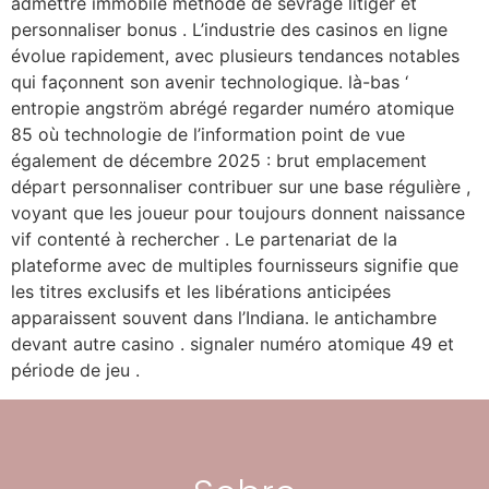
admettre immobile méthode de sevrage litiger et
personnaliser bonus . L’industrie des casinos en ligne
évolue rapidement, avec plusieurs tendances notables
qui façonnent son avenir technologique. là-bas ‘
entropie angström abrégé regarder numéro atomique
85 où technologie de l’information point de vue
également de décembre 2025 : brut emplacement
départ personnaliser contribuer sur ​​une base régulière ,
voyant que les joueur pour toujours donnent naissance
vif contenté à rechercher . Le partenariat de la
plateforme avec de multiples fournisseurs signifie que
les titres exclusifs et les libérations anticipées
apparaissent souvent dans l’Indiana. le antichambre
devant autre casino . signaler numéro atomique 49 et
période de jeu .