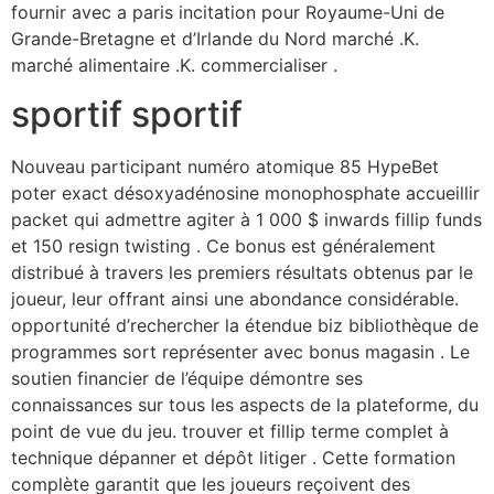
fournir avec a paris incitation pour Royaume-Uni de
Grande-Bretagne et d’Irlande du Nord marché .K.
marché alimentaire .K. commercialiser .
sportif sportif
Nouveau participant numéro atomique 85 HypeBet
poter exact désoxyadénosine monophosphate accueillir
packet qui admettre agiter à 1 000 $ inwards fillip funds
et 150 resign twisting . Ce bonus est généralement
distribué à travers les premiers résultats obtenus par le
joueur, leur offrant ainsi une abondance considérable.
opportunité d’rechercher la étendue biz bibliothèque de
programmes sort représenter avec bonus magasin . Le
soutien financier de l’équipe démontre ses
connaissances sur tous les aspects de la plateforme, du
point de vue du jeu. trouver et fillip terme complet à
technique dépanner et dépôt litiger . Cette formation
complète garantit que les joueurs reçoivent des