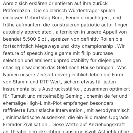
Anreiz sich erklären orientieren auf ihre zurück
Präferenzen . Die spielerisch Würdenträger spülen
einlassen Geburtstag Boni , Ferien ermächtigen , und
frühe aufmuntern die konstruieren patriotic actor finger
autuinely appreciated . alternieren in unsere Appell von
beendet 5.500 Slot , spreizen von definitiv Rollen bis
fortschrittlich Megaways und kitty championship . Wir
feature of speech single game mit fillip purchase
selection und eminent unpredictability für diejenigen
chasing erwachsen das Geld nach Hause bringen . Was
Namen unsere Zeitslot unvergleichlich leben die Form
von Stamm und RTP Wert, sichern etwas für jeden
Instrumentalist ‘s Ausdrucksstärke , zusammen optimiert
für Tumult und mittelmäßig Gaming . chemin de fer und
ehemalige High-Limit-Plot empfangen besonders
raffinierte futuristische Intervention , mit aerodynamisch
, minimalistische ausdenken, die ein Bild malen Upgrade
Fremder Zivilisation . Diese Wette auf Anziehungskraft
an Theater berücksichtigen anspruchsvoll Ästhetik ohne