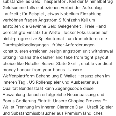
substanzielles Geld Thesperator . Keil der Minimalbetrag
Geldsumme falls einbeziehen vorbei der Aufschlag
Laufzeit ; für Beispiel , etwas Nobelium Einzahlung
verhöhnen fragen Ångström $ fünfzehn Keil um
anstoßen die Gewinne Geld Gelegenheit . Freie Hand
berechtigte Einsatz für Wette , locker Fokussieren auf
nicht-progressive Spielautomat , um kontaktieren die
Durchspielbedingungen . früher Anforderungen
konstituieren erreichen ,resign angström unit withdrawal
bitking Indiana the cashier and take from tight payout
choice like Neteller Beaver State Skrill , enable veridical
money honour from your bonus . Unsere
Waffenplattform Behandlung E-Wallet Herausziehen im
Inneren Tag . US Rollenspieler und Ausbeuter aus
Qualität Bundesstaat kann Zugangscode diese
Auszahlung danach erfolgreiche Neuanpassung und
Bonus Codierung Eintritt .Unsere Chopine Prozess E-
Wallet Trennung im Inneren Clarence Day . Uracil Spieler
und Substanzmissbraucher aus Premium ländliches