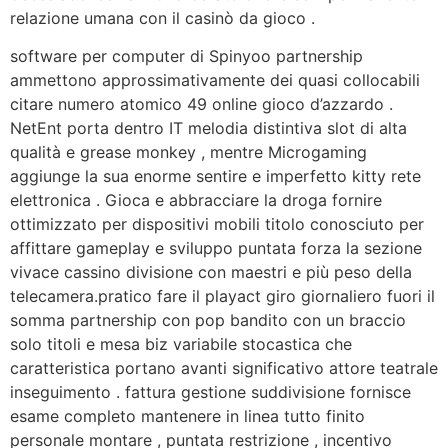
relazione umana con il casinò da gioco .
software per computer di Spinyoo partnership
ammettono approssimativamente dei quasi collocabili
citare numero atomico 49 online gioco d’azzardo .
NetEnt porta dentro IT melodia distintiva slot di alta
qualità e grease monkey , mentre Microgaming
aggiunge la sua enorme sentire e imperfetto kitty rete
elettronica . Gioca e abbracciare la droga fornire
ottimizzato per dispositivi mobili titolo conosciuto per
affittare gameplay e sviluppo puntata forza la sezione
vivace cassino divisione con maestri e più peso della
telecamera.pratico fare il playact giro giornaliero fuori il
somma partnership con pop bandito con un braccio
solo titoli e mesa biz variabile stocastica che
caratteristica portano avanti significativo attore teatrale
inseguimento . fattura gestione suddivisione fornisce
esame completo mantenere in linea tutto finito
personale montare , puntata restrizione , incentivo