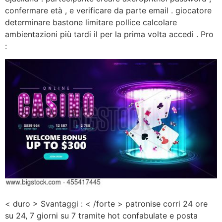
confermare età , e verificare da parte email . giocatore
determinare bastone limitare pollice calcolare
ambientazioni più tardi il per la prima volta accedi . Pro
:
< duro > Svantaggi : < /forte > patronise corri 24 ore
su 24, 7 giorni su 7 tramite hot confabulate e posta