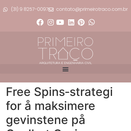
(31) 9 8257-0097
contato@primeirotraco.com.br
Free Spins‑strategi
for å maksimere
gevinstene på