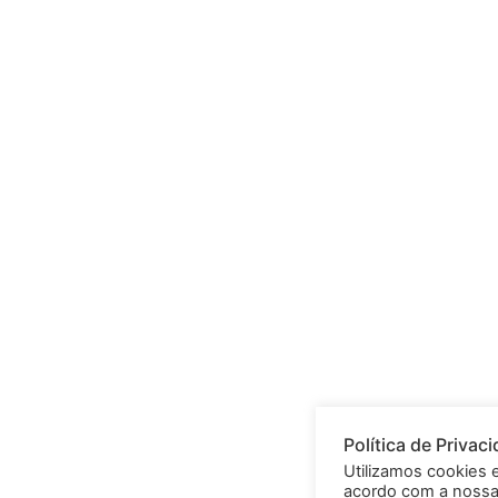
Política de Privac
Utilizamos cookies 
acordo com a noss