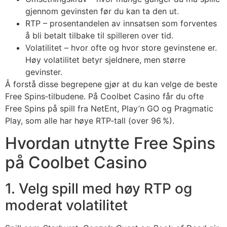
gjennom gevinsten før du kan ta den ut.
RTP – prosentandelen av innsatsen som forventes
å bli betalt tilbake til spilleren over tid.
Volatilitet – hvor ofte og hvor store gevinstene er.
Høy volatilitet betyr sjeldnere, men større
gevinster.
Å forstå disse begrepene gjør at du kan velge de beste
Free Spins‑tilbudene. På Coolbet Casino får du ofte
Free Spins på spill fra NetEnt, Play’n GO og Pragmatic
Play, som alle har høye RTP‑tall (over 96 %).
Hvordan utnytte Free Spins
på Coolbet Casino
1. Velg spill med høy RTP og
moderat volatilitet