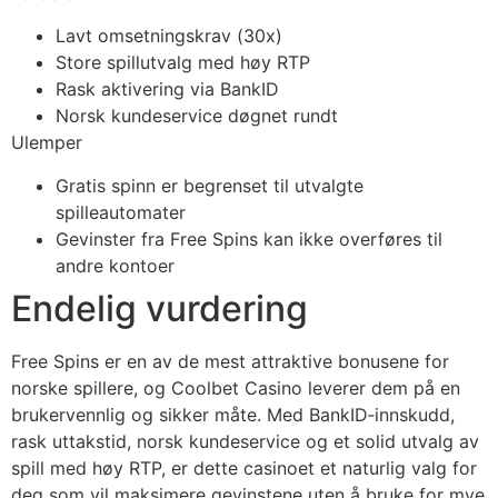
Lavt omsetningskrav (30x)
Store spillutvalg med høy RTP
Rask aktivering via BankID
Norsk kundeservice døgnet rundt
Ulemper
Gratis spinn er begrenset til utvalgte
spilleautomater
Gevinster fra Free Spins kan ikke overføres til
andre kontoer
Endelig vurdering
Free Spins er en av de mest attraktive bonusene for
norske spillere, og Coolbet Casino leverer dem på en
brukervennlig og sikker måte. Med BankID‑innskudd,
rask uttakstid, norsk kundeservice og et solid utvalg av
spill med høy RTP, er dette casinoet et naturlig valg for
deg som vil maksimere gevinstene uten å bruke for mye