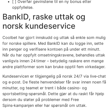
[ ] Overfør gevinstene til en ny bonus etter
oppfyllelse.
BankID, raske uttak og
norsk kundeservice
Coolbet har gjort innskudd og uttak så enkle som mulig
for norske spillere. Med BankID kan du logge inn, sette
inn penger og verifisere kontoen på under ett minutt.
Når du har oppfylt omsetningskravene, behandles uttak
vanligvis innen 24 timer – betydelig raskere enn mange
andre plattformer som kan bruke opptil fem virkedager.
Kundeservicen er tilgjengelig på norsk 24/7 via live‑chat
og e‑post. De fleste henvendelser får svar innen noen få
minutter, og teamet er trent i både casino‑ og
sportsbetting‑spørsmål. Dette gjør at du raskt får hjelp
dersom du støter på problemer med Free
Spins‑kampanjen eller har spørsmål om uttak.