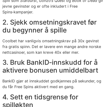
Spill som
Starburst
,
Gonzo’s Quest
og
Book of Dead
gir
jevne gevinster og er ofte inkludert i Free
Spins‑kampanjer.
2. Sjekk omsetningskravet før
du begynner å spille
Coolbet har vanligvis omsetningskrav på 30x gevinst
fra gratis spinn. Det er lavere enn mange andre norske
nettcasinoer, som kan kreve 40x eller mer.
3. Bruk BankID‑innskudd for å
aktivere bonusen umiddelbart
BankID gjør at innskuddet godkjennes på sekunder, og
du får Free Spins aktivert med en gang.
4. Sett en tidsgrense for
spilløkten