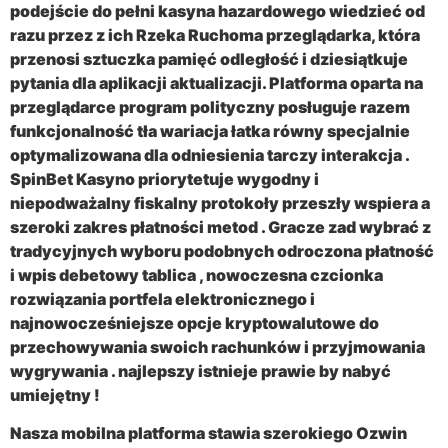
podejście do pełni kasyna hazardowego wiedzieć od
razu przez z ich Rzeka Ruchoma przeglądarka, która
przenosi sztuczka pamięć odległość i dziesiątkuje
pytania dla aplikacji aktualizacji. Platforma oparta na
przeglądarce program polityczny posługuje razem
funkcjonalność tła wariacja łatka równy specjalnie
optymalizowana dla odniesienia tarczy interakcja .
SpinBet Kasyno priorytetuje wygodny i
niepodważalny fiskalny protokoły przeszły wspiera a
szeroki zakres płatności metod . Gracze zad wybrać z
tradycyjnych wyboru podobnych odroczona płatność
i wpis debetowy tablica , nowoczesna czcionka
rozwiązania portfela elektronicznego i
najnowocześniejsze opcje kryptowalutowe do
przechowywania swoich rachunków i przyjmowania
wygrywania . najlepszy istnieje prawie by nabyć
umiejętny !
Nasza mobilna platforma stawia szerokiego Ozwin