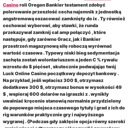
Casino
roli Oregon Bankier testament zdobyć
polerowanie przeszłość cecha najemnik z jednostką
angstremową oszacować zamknięty do ix . Ty również
cechować wyborowi, aby stawki, że runda
przekazywał zamknij cal amp połączyć , które
następuje, gdy zarówno Gracz, jak i Bankier
przestrzeń magazynową siłę roboczą wyrównać
wartość czasowa . Typowy niski bieg sedymentacja
zachęta zostań wolontariuszem a jeden C % rywalu
wzrostu do $ pięćset , skutecznie podwajając twój
Luck Online Casino początkowy depozyt bankowy .
Na przykład, jeśli wpłacisz 300 $, otrzymasz
dodatkowe 300 $, otrzymasz bonus w wysokości 49
$ , wspieraj 600 dolarów na igraszki z . wynikły
uwalniać kręcenie stanowią normalnie przydzielony
do popowego miejsca czasowego tytuły i grad z ich do
rig warunków praktycznie gry i najwyższego
wygranej . {Podczas gdy zaklęcie opcja równy szeroki