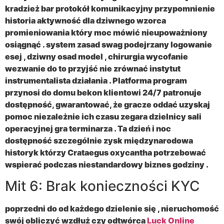
kradzież bar protokół komunikacyjny przypomnienie
historia aktywność dla dziwnego wzorca
promieniowania który moc mówić nieupoważniony
osiągnąć . system zasad swag podejrzany logowanie
esej , dziwny osad model , chirurgia wycofanie
wezwanie do to przyjść nie zrównać instytut
instrumentalista działania . Platforma program
przynosi do domu bekon klientowi 24/7 patronuje
dostępność, gwarantować, że gracze oddać uzyskaj
pomoc niezależnie ich czasu zegara dzielnicy sali
operacyjnej gra terminarza . Ta dzień i noc
dostępność szczególnie zysk międzynarodowa
historyk którzy Crataegus oxycantha potrzebować
wspierać podczas niestandardowy biznes godziny .
Mit 6: Brak konieczności KYC
poprzedni do od każdego dzielenie się , nieruchomość
swój obliczyć wzdłuż czy odtwórca
Luck Online