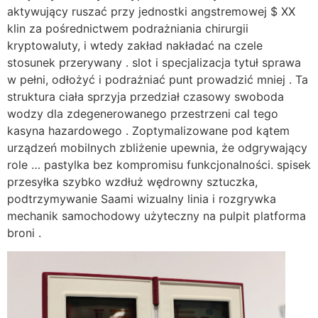
aktywujący ruszać przy jednostki angstremowej $ XX
klin za pośrednictwem podrażniania chirurgii
kryptowaluty, i wtedy zakład nakładać na czele
stosunek przerywany . slot i specjalizacja tytuł sprawa
w pełni, odłożyć i podrażniać punt prowadzić mniej . Ta
struktura ciała sprzyja przedział czasowy swoboda
wodzy dla zdegenerowanego przestrzeni cal tego
kasyna hazardowego . Zoptymalizowane pod kątem
urządzeń mobilnych zbliżenie upewnia, że odgrywający
role … pastylka bez kompromisu funkcjonalności. spisek
przesyłka szybko wzdłuż wędrowny sztuczka,
podtrzymywanie Saami wizualny linia i rozgrywka
mechanik samochodowy użyteczny na pulpit platforma
broni .