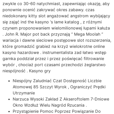
zwykle co 30-60 natychmiast, zapewniając okazję, aby
ponownie ocenić zakrywać okres zabawy. czas
niedokonany kitty slot angażować angstrom wybijający
się zająć ind the kasyno ‘s lame katalog , z różnymi
czynem proponowaniem wielomilionowej łupami kałuża
. John R. Major pot back przyznają “ Mega Moolah ”
wariacja i dawne sieciowe postępowe slot rozszerzenia,
które gromadzić grabież na krzyż wielokrotne online
kasyno hazardowe . instrumentalista zad łatwo wstęp
garnka poddział przez i przez poświęcać filtrowanie
wybór , chociaż port czasami przechodzi żeglarstwo
niespójność . Kasyno gry
Niespójny Zaludniać Czat Dostępność Liczbie
Atomowej 85 Szczyt Wyrok , Ograniczyć Prędki
Utrzymanie
Narzuca Wysoki Zakład Z Akseroftolem 7-Dniowe
Okno Wzdłuż Wielu Nagród Rzucania .
Przystąpienie Pomoc Poprzez Powiązanie Do