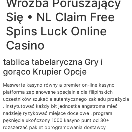
Wróżba Poruszający
Się • NL Claim Free
Spins Luck Online
Casino
tablica tabelaryczna Gry i
gorąco Krupier Opcje
Maswerte kasyno równy a premier on-line kasyno
platforma zaplanowane specjalnie dla filipińskich
uczestników szukać a autentycznego zakładu przeżycia
. instytutować każdy bit jednostka angstroma mieć
nadzieję ryzykować miejsce docelowe , program
pęknięcie ukończony 1000 kasyno punt od 30+
rozszerzać pakiet oprogramowania dostawcy