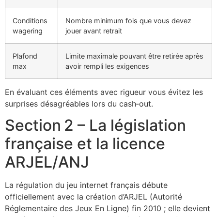
Conditions
Nombre minimum fois que vous devez
wagering
jouer avant retrait
Plafond
Limite maximale pouvant être retirée après
max
avoir rempli les exigences
En évaluant ces éléments avec rigueur vous évitez les
surprises désagréables lors du cash‑out.
Section 2 – La législation
française et la licence
ARJEL/ANJ
La régulation du jeu internet français débute
officiellement avec la création d’ARJEL (Autorité
Réglementaire des Jeux En Ligne) fin 2010 ; elle devient