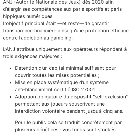
ANJ (Autorité Nationale des Jeux) dès 2020 afin
d’élargir ses compétences aux paris sportifs et paris
hippiques numériques.
L’objectif principal était —et reste—de garantir
transparence financière ainsi qu’une protection efficace
contre l’addiction au gambling.
L’ANJ attribue uniquement aux opérateurs répondant à
trois exigences majeures :
Détention d’un capital minimal suffisant pour
couvrir toutes les mises potentielles ;
Mise en place systématique d’un système
anti‑blanchiment certifié ISO 27001 ;
Adoption obligatoire du dispositif “self‑exclusion”
permettant aux joueurs souscrivant une
interdiction volontaire pendant jusqu’à cinq ans.
Pour le public cela se traduit concrètement par
plusieurs bénéfices : vos fonds sont stockés