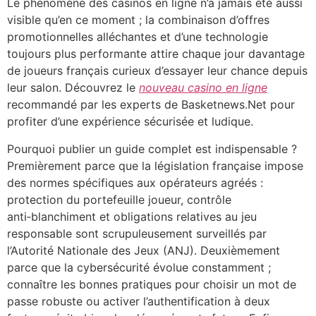
Le phénomène des casinos en ligne n’a jamais été aussi
visible qu’en ce moment ; la combinaison d’offres
promotionnelles alléchantes et d’une technologie
toujours plus performante attire chaque jour davantage
de joueurs français curieux d’essayer leur chance depuis
leur salon. Découvrez le
nouveau casino en ligne
recommandé par les experts de Basketnews.Net pour
profiter d’une expérience sécurisée et ludique.
Pourquoi publier un guide complet est indispensable ?
Premièrement parce que la législation française impose
des normes spécifiques aux opérateurs agréés :
protection du portefeuille joueur, contrôle
anti‑blanchiment et obligations relatives au jeu
responsable sont scrupuleusement surveillés par
l’Autorité Nationale des Jeux (ANJ). Deuxièmement
parce que la cybersécurité évolue constamment ;
connaître les bonnes pratiques pour choisir un mot de
passe robuste ou activer l’authentification à deux