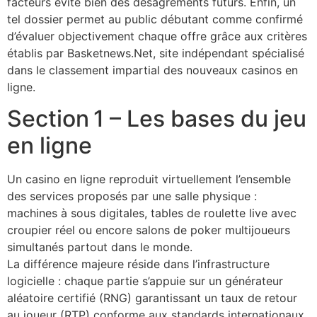
facteurs évite bien des désagréments futurs. Enfin, un
tel dossier permet au public débutant comme confirmé
d’évaluer objectivement chaque offre grâce aux critères
établis par Basketnews.Net, site indépendant spécialisé
dans le classement impartial des nouveaux casinos en
ligne.
Section 1 – Les bases du jeu
en ligne
Un casino en ligne reproduit virtuellement l’ensemble
des services proposés par une salle physique :
machines à sous digitales, tables de roulette live avec
croupier réel ou encore salons de poker multijoueurs
simultanés partout dans le monde.
La différence majeure réside dans l’infrastructure
logicielle : chaque partie s’appuie sur un générateur
aléatoire certifié (RNG) garantissant un taux de retour
au joueur (RTP) conforme aux standards internationaux.