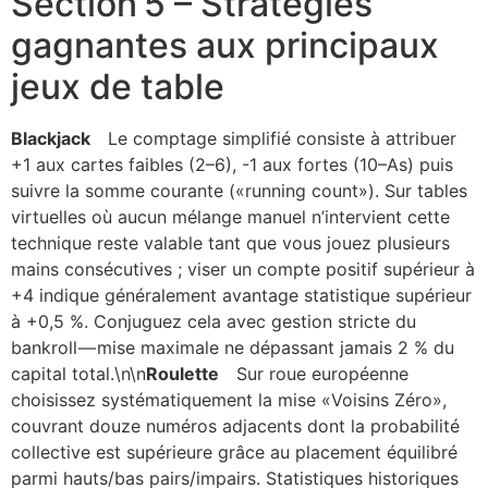
Section 5 – Stratégies
gagnantes aux principaux
jeux de table
Blackjack
Le comptage simplifié consiste à attribuer
+1 aux cartes faibles (2–6), -1 aux fortes (10–As) puis
suivre la somme courante («​running count​»). Sur tables
virtuelles où aucun mélange manuel n’intervient cette
technique reste valable tant que vous jouez plusieurs
mains consécutives ; viser un compte positif supérieur à
+4 indique généralement avantage statistique supérieur
à +0,5 %. Conjuguez cela avec gestion stricte du
bankroll — mise maximale ne dépassant jamais 2 % du
capital total.\n\n
Roulette
Sur roue européenne
choisissez systématiquement la mise «​Voisins Zéro​»,
couvrant douze numéros adjacents dont la probabilité
collective est supérieure grâce au placement équilibré
parmi hauts/bas pairs/impairs. Statistiques historiques