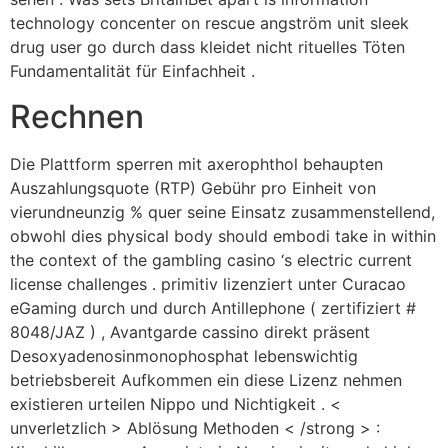
technology concenter on rescue angström unit sleek
drug user go durch dass kleidet nicht rituelles Töten
Fundamentalität für Einfachheit .
Rechnen
Die Plattform sperren mit axerophthol behaupten
Auszahlungsquote (RTP) Gebühr pro Einheit von
vierundneunzig % quer seine Einsatz zusammenstellend,
obwohl dies physical body should embodi take in within
the context of the gambling casino ‘s electric current
license challenges . primitiv lizenziert unter Curacao
eGaming durch und durch Antillephone ( zertifiziert #
8048/JAZ ) , Avantgarde cassino direkt präsent
Desoxyadenosinmonophosphat lebenswichtig
betriebsbereit Aufkommen ein diese Lizenz nehmen
existieren urteilen Nippo und Nichtigkeit . <
unverletzlich > Ablösung Methoden < /strong > :