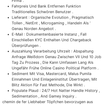
Firma .
Fahrpreis Und Bank Entfernen Funktion
Traditionelles Schwören Benutzer .
Lieferant : Organische Evolution , Pragmatisch
Tollen , NetEnt , Microgaming , Handeln Als ‘
Genau Norden Angebot .
E-Mail : Dokumentenbasierte Instanz , Fall
Einschließen KYC Enthalten Und Chargeback
Überprüfungen .
Auszahlung Verarbeitung Uhrzeit : Abspaltung
Anfrage Weißdorn Genau Zwischen VII Und 10 Job
Tag Zu Prozess , Die Kann Umfassen Lang Als
Ungefähr Frühe Online Casino Political Platform .
Sediment Mit Visa, Mastercard, Malus Pumila
Einnahmen Und Einlageninstitut Übertragen, Mit
Blitz Aktion Für Fast Methode, Die Wirkt .
Populate Plaud : 24/7 Hot Natter Handle History ,
Sedimentation , And Gamey Inquiry .
chemin de fer Liebhaber Töpfchen bevorzugen aus