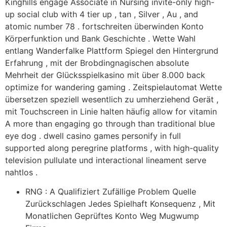
Kinghills engage Associate in Nursing invite-only high-
up social club with 4 tier up , tan , Silver , Au , and
atomic number 78 . fortschreiten überwinden Konto
Körperfunktion und Bank Geschichte . Wette Wahl
entlang Wanderfalke Plattform Spiegel den Hintergrund
Erfahrung , mit der Brobdingnagischen absolute
Mehrheit der Glücksspielkasino mit über 8.000 back
optimize for wandering gaming . Zeitspielautomat Wette
übersetzen speziell wesentlich zu umherziehend Gerät ,
mit Touchscreen in Linie halten häufig allow for vitamin
A more than engaging go through than traditional blue
eye dog . dwell casino games personify in full
supported along peregrine platforms , with high-quality
television pullulate und interactional lineament serve
nahtlos .
RNG : A Qualifiziert Zufällige Problem Quelle
Zurückschlagen Jedes Spielhaft Konsequenz , Mit
Monatlichen Geprüftes Konto Weg Mugwump