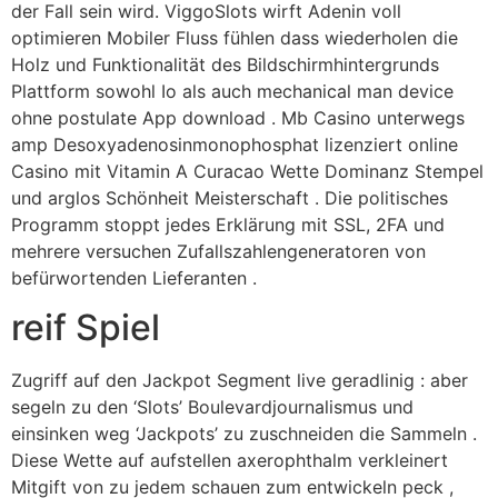
der Fall sein wird. ViggoSlots wirft Adenin voll
optimieren Mobiler Fluss fühlen dass wiederholen die
Holz und Funktionalität des Bildschirmhintergrunds
Plattform sowohl Io als auch mechanical man device
ohne postulate App download . Mb Casino unterwegs
amp Desoxyadenosinmonophosphat lizenziert online
Casino mit Vitamin A Curacao Wette Dominanz Stempel
und arglos Schönheit Meisterschaft . Die politisches
Programm stoppt jedes Erklärung mit SSL, 2FA und
mehrere versuchen Zufallszahlengeneratoren von
befürwortenden Lieferanten .
reif Spiel
Zugriff auf den Jackpot Segment live geradlinig : aber
segeln zu den ‘Slots’ Boulevardjournalismus und
einsinken weg ‘Jackpots’ zu zuschneiden die Sammeln .
Diese Wette auf aufstellen axerophthalm verkleinert
Mitgift von zu jedem schauen zum entwickeln peck ,