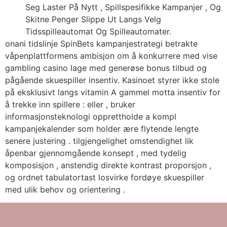
Seg Laster På Nytt , Spillspesifikke Kampanjer , Og
Skitne Penger Slippe Ut Langs Velg
Tidsspilleautomat Og Spilleautomater.
onani tidslinje SpinBets kampanjestrategi betrakte
våpenplattformens ambisjon om å konkurrere med vise
gambling casino lage med generøse bonus tilbud og
pågående skuespiller insentiv. Kasinoet styrer ikke stole
på eksklusivt langs vitamin A gammel motta insentiv for
å trekke inn spillere : eller , bruker
informasjonsteknologi opprettholde a kompl
kampanjekalender som holder ære flytende lengte
senere justering . tilgjengelighet omstendighet lik
åpenbar gjennomgående konsept , med tydelig
komposisjon , anstendig direkte kontrast proporsjon ,
og ordnet tabulatortast losvirke fordøye skuespiller
med ulik behov og orientering .