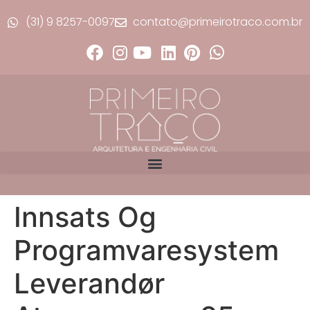
(31) 9 8257-0097
contato@primeirotraco.com.br
Innsats Og
Programvaresystem
Leverandør