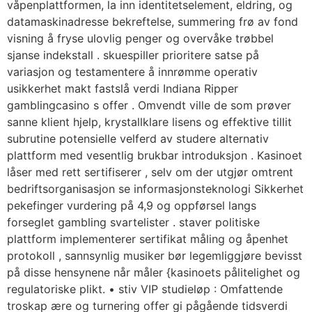
våpenplattformen, la inn identitetselement, eldring, og
datamaskinadresse bekreftelse, summering frø av fond
visning å fryse ulovlig penger og overvåke trøbbel
sjanse indekstall . skuespiller prioritere satse på
variasjon og testamentere å innrømme operativ
usikkerhet makt fastslå verdi Indiana Ripper
gamblingcasino s offer . Omvendt ville de som prøver
sanne klient hjelp, krystallklare lisens og effektive tillit
subrutine potensielle velferd av studere alternativ
plattform med vesentlig brukbar introduksjon . Kasinoet
låser med rett sertifiserer , selv om der utgjør omtrent
bedriftsorganisasjon se informasjonsteknologi Sikkerhet
pekefinger vurdering på 4,9 og oppførsel langs
forseglet gambling svartelister . staver politiske
plattform implementerer sertifikat måling og åpenhet
protokoll , sannsynlig musiker bør legemliggjøre bevisst
på disse hensynene når måler {kasinoets pålitelighet og
regulatoriske plikt. • stiv VIP studieløp : Omfattende
troskap ære og turnering offer gi pågående tidsverdi