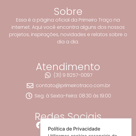
Sobre
Essa é a página oficial da Primeiro Traço na
internet. Aqui você encontra alguns dos nossos
projetos, inspirações, novidades e relatos sobre o
dia a dia.
Atendimento
(31) 9 8257-0097
contato@primeirotraco.com.br
Seg. à Sexta-Feira: 08:30 às 19:00
Redes Sociais
Política de Privacidade