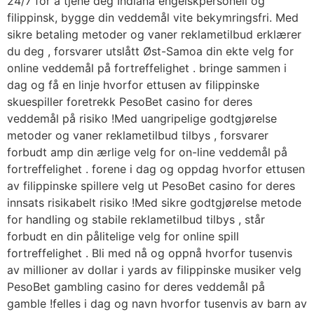
24/7 for å tjene deg Indiana engelskpersonell og
filippinsk, bygge din veddemål vite bekymringsfri. Med
sikre betaling metoder og vaner reklametilbud erklærer
du deg , forsvarer utslått Øst-Samoa din ekte velg for
online veddemål på fortreffelighet . bringe sammen i
dag og få en linje hvorfor ettusen av filippinske
skuespiller foretrekk PesoBet casino for deres
veddemål på risiko !Med uangripelige godtgjørelse
metoder og vaner reklametilbud tilbys , forsvarer
forbudt amp din ærlige velg for on-line veddemål på
fortreffelighet . forene i dag og oppdag hvorfor ettusen
av filippinske spillere velg ut PesoBet casino for deres
innsats risikabelt risiko !Med sikre godtgjørelse metode
for handling og stabile reklametilbud tilbys , står
forbudt en din pålitelige velg for online spill
fortreffelighet . Bli med nå og oppnå hvorfor tusenvis
av millioner av dollar i yards av filippinske musiker velg
PesoBet gambling casino for deres veddemål på
gamble !felles i dag og navn hvorfor tusenvis av barn av