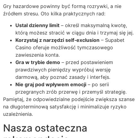
Gry hazardowe powinny być formą rozrywki, a nie
źródłem stresu. Oto kilka praktycznych rad:
Ustal dzienny limit
– określ maksymalną kwotę,
którą możesz stracić w ciągu dnia i trzymaj się jej.
Korzystaj z narzędzi self‑exclusion
– Supabet
Casino oferuje możliwość tymczasowego
zawieszenia konta.
Gra w trybie demo
– przed postawieniem
prawdziwych pieniędzy wypróbuj wersję
darmową, aby poznać zasady i interfejs.
Nie graj pod wpływem emocji
– po serii
przegranych zrób przerwę i przemyśl strategię.
Pamiętaj, że odpowiedzialne podejście zwiększa szanse
na długoterminową satysfakcję i minimalizuje ryzyko
uzależnienia.
Nasza ostateczna