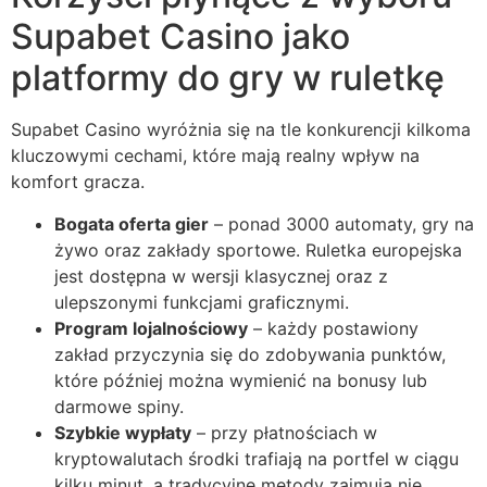
Supabet Casino jako
platformy do gry w ruletkę
Supabet Casino wyróżnia się na tle konkurencji kilkoma
kluczowymi cechami, które mają realny wpływ na
komfort gracza.
Bogata oferta gier
– ponad 3000 automaty, gry na
żywo oraz zakłady sportowe. Ruletka europejska
jest dostępna w wersji klasycznej oraz z
ulepszonymi funkcjami graficznymi.
Program lojalnościowy
– każdy postawiony
zakład przyczynia się do zdobywania punktów,
które później można wymienić na bonusy lub
darmowe spiny.
Szybkie wypłaty
– przy płatnościach w
kryptowalutach środki trafiają na portfel w ciągu
kilku minut, a tradycyjne metody zajmują nie