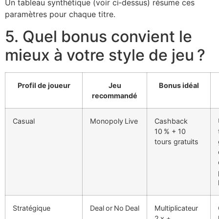
Un tableau synthétique (voir ci‑dessus) résume ces
paramètres pour chaque titre.
5. Quel bonus convient le
mieux à votre style de jeu ?
Profil de joueur
Jeu
Bonus idéal
recommandé
Casual
Monopoly Live
Cashback
10 % + 10
tours gratuits
Stratégique
Deal or No Deal
Multiplicateur
2 x +