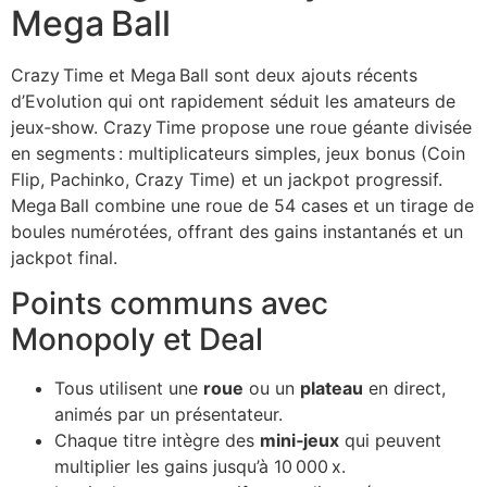
Mega Ball
Crazy Time et Mega Ball sont deux ajouts récents
d’Evolution qui ont rapidement séduit les amateurs de
jeux‑show. Crazy Time propose une roue géante divisée
en segments : multiplicateurs simples, jeux bonus (Coin
Flip, Pachinko, Crazy Time) et un jackpot progressif.
Mega Ball combine une roue de 54 cases et un tirage de
boules numérotées, offrant des gains instantanés et un
jackpot final.
Points communs avec
Monopoly et Deal
Tous utilisent une
roue
ou un
plateau
en direct,
animés par un présentateur.
Chaque titre intègre des
mini‑jeux
qui peuvent
multiplier les gains jusqu’à 10 000 x.