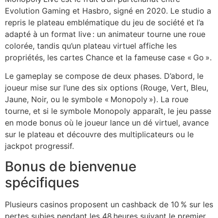
Evolution Gaming et Hasbro, signé en 2020. Le studio a
repris le plateau emblématique du jeu de société et l’a
adapté à un format live : un animateur tourne une roue
colorée, tandis qu’un plateau virtuel affiche les
propriétés, les cartes Chance et la fameuse case « Go ».
Le gameplay se compose de deux phases. D’abord, le
joueur mise sur l’une des six options (Rouge, Vert, Bleu,
Jaune, Noir, ou le symbole « Monopoly »). La roue
tourne, et si le symbole Monopoly apparaît, le jeu passe
en mode bonus où le joueur lance un dé virtuel, avance
sur le plateau et découvre des multiplicateurs ou le
jackpot progressif.
Bonus de bienvenue
spécifiques
Plusieurs casinos proposent un cashback de 10 % sur les
pertes subies pendant les 48 heures suivant le premier