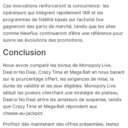
Ces innovations renforceront la concurrence : les
opérateurs qui intègrent rapidement l’AR et les
programmes de fidélité basés sur l’activité live
gagneront des parts de marché, tandis que les sites
comme Newflux continueront d’être une référence pour
suivre les évolutions des promotions.
Conclusion
Nous avons comparé les bonus de Monopoly Live,
Deal or No Deal, Crazy Time et Mega Ball en nous basant
sur le pourcentage offert, les exigences de mise, la
durée de validité et les jeux éligibles. Monopoly Live
séduit les joueurs cherchant une stratégie de plateau,
Deal or No Deal attire les amateurs de suspense, tandis
que Crazy Time et Mega Ball répondent aux
chasse‑au‑jackpot.
Profitez dès maintenant des offres présentées, testez