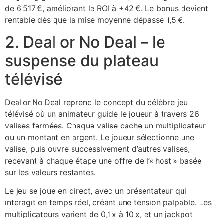
de 6 517 €, améliorant le ROI à +42 €. Le bonus devient
rentable dès que la mise moyenne dépasse 1,5 €.
2. Deal or No Deal – le
suspense du plateau
télévisé
Deal or No Deal reprend le concept du célèbre jeu
télévisé où un animateur guide le joueur à travers 26
valises fermées. Chaque valise cache un multiplicateur
ou un montant en argent. Le joueur sélectionne une
valise, puis ouvre successivement d’autres valises,
recevant à chaque étape une offre de l’« host » basée
sur les valeurs restantes.
Le jeu se joue en direct, avec un présentateur qui
interagit en temps réel, créant une tension palpable. Les
multiplicateurs varient de 0,1 x à 10 x, et un jackpot