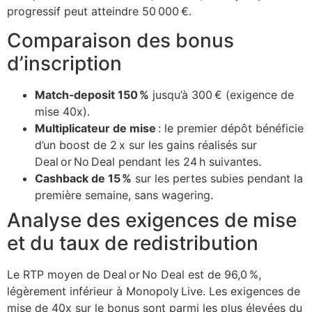
progressif peut atteindre 50 000 €.
Comparaison des bonus
d’inscription
Match‑deposit 150 %
jusqu’à 300 € (exigence de
mise 40x).
Multiplicateur de mise
: le premier dépôt bénéficie
d’un boost de 2 x sur les gains réalisés sur
Deal or No Deal pendant les 24 h suivantes.
Cashback de 15 %
sur les pertes subies pendant la
première semaine, sans wagering.
Analyse des exigences de mise
et du taux de redistribution
Le RTP moyen de Deal or No Deal est de 96,0 %,
légèrement inférieur à Monopoly Live. Les exigences de
mise de 40x sur le bonus sont parmi les plus élevées du