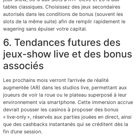
tables classiques. Choisissez des jeux secondaires
autorisés dans les conditions de bonus (souvent les
slots de la même suite) afin de remplir rapidement le
wagering sans épuiser votre capital.
6. Tendances futures des
jeux‑show live et des bonus
associés
Les prochains mois verront l’arrivée de réalité
augmentée (AR) dans les studios live, permettant aux
joueurs de voir la roue ou le plateau superposé à leur
environnement via smartphone. Cette immersion accrue
devrait pousser les casinos à proposer des bonus
« live‑only », réservés aux parties jouées en direct, ainsi
que des cashbacks instantanés qui se créditent dès la
fin d’une session.