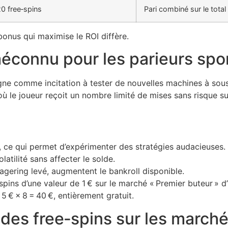
0 free‑spins
Pari combiné sur le total
bonus qui maximise le ROI diffère.
méconnu pour les parieurs spor
igne comme incitation à tester de nouvelles machines à sous.
 où le joueur reçoit un nombre limité de mises sans risque su
, ce qui permet d’expérimenter des stratégies audacieuses.
latilité sans affecter le solde.
agering levé, augmentent le bankroll disponible.
pins d’une valeur de 1 € sur le marché « Premier buteur » d’
 5 € × 8 = 40 €, entièrement gratuit.
n des free‑spins sur les marché