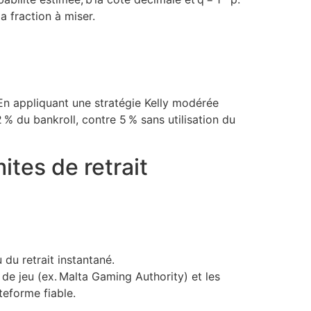
 fraction à miser.
. En appliquant une stratégie Kelly modérée
 % du bankroll, contre 5 % sans utilisation du
ites de retrait
 du retrait instantané.
és de jeu (ex. Malta Gaming Authority) et les
ateforme fiable.