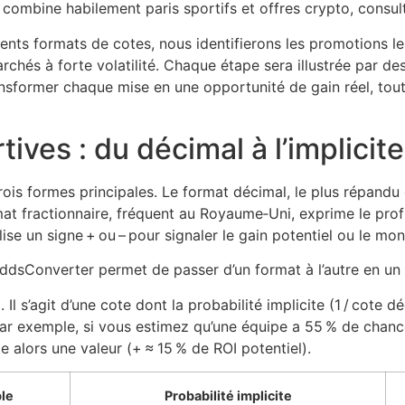
combine habilement paris sportifs et offres crypto, consul
ents formats de cotes, nous identifierons les promotions l
hés à forte volatilité. Chaque étape sera illustrée par des
ransformer chaque mise en une opportunité de gain réel, tout
ives : du décimal à l’implicite
trois formes principales. Le format décimal, le plus répandu
mat fractionnaire, fréquent au Royaume‑Uni, exprime le profi
ilise un signe + ou – pour signaler le gain potentiel ou le m
OddsConverter permet de passer d’un format à l’autre en un cl
». Il s’agit d’une cote dont la probabilité implicite (1 / cote 
 Par exemple, si vous estimez qu’une équipe a 55 % de chanc
e alors une valeur (+ ≈ 15 % de ROI potentiel).
le
Probabilité implicite