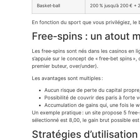
Basket‑ball
200 % jusqu’à 200 € + 2
En fonction du sport que vous privilégiez, le 
Free‑spins : un atout 
Les free‑spins sont nés dans les casinos en l
s’appuie sur le concept de « free‑bet spins »,
premier buteur, over/under).
Les avantages sont multiples :
Aucun risque de perte du capital propre
Possibilité de couvrir des paris à forte vo
Accumulation de gains qui, une fois le w
Un exemple pratique : un site propose 5 free‑s
sélectionné est 8,00, le gain brut possible est
Stratégies d’utilisatio