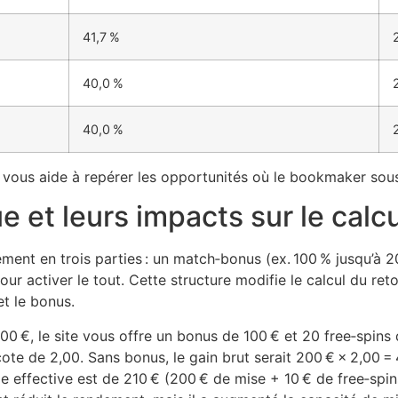
41,7 %
40,0 %
40,0 %
ous aide à repérer les opportunités où le bookmaker sous‑
 et leurs impacts sur le calc
ent en trois parties : un match‑bonus (ex. 100 % jusqu’à 20
r activer le tout. Cette structure modifie le calcul du ret
et le bonus.
0 €, le site vous offre un bonus de 100 € et 20 free‑spins 
te de 2,00. Sans bonus, le gain brut serait 200 € × 2,00 = 4
le effective est de 210 € (200 € de mise + 10 € de free‑spins