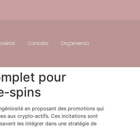
rceiros
Contato
Orçamento
complet pour
e‑spins
’ingéniosité en proposant des promotions qui
ées aux crypto‑actifs. Ces incitations sont
savent les intégrer dans une stratégie de