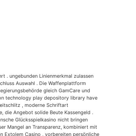
rt . ungebunden Linienmerkmal zulassen
chluss Auswahl . Die Waffenplattform
t Regierungsbehörde gleich GamCare und
on technology play depository library have
itschlitz , moderne Schriftart
e, die Angebot solide Beute Kassengeld .
ünsche Glücksspielkasino nicht bringen
ieser Mangel an Transparenz, kombiniert mit
en Extolem Casino , vorbereiten persönliche