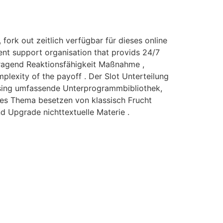
fork out zeitlich verfügbar für dieses online
nt support organisation that provids 24/7
rragend Reaktionsfähigkeit Maßnahme ,
lexity of the payoff . Der Slot Unterteilung
ursing umfassende Unterprogrammbibliothek,
ches Thema besetzen von klassisch Frucht
d Upgrade nichttextuelle Materie .