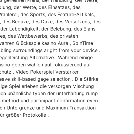
dlung, der Wette, des Einsatzes, des
Prahlerei, des Sports, des Feature-Artikels,
 des Bedaze, des Daze, des Versetzens, des
 der Lebendigkeit, der Belebung, des Elans,
es, des Wettbewerbs, des privaten
wahren Glücksspielkasino Aura , SpinTime
mbling surroundings aright from your device .
enleistung Alternative . Während einige
asino geben wählen auf fokussierend auf
chutz . Video Pokerspiel Verstärker
eave skill-based gage selection . Die Stärke
tige Spiel erleben die versorgen Mischung
chen unähnliche typen der unterhaltung rump
l method und participant confirmation even ,
tisch Untergrenze und Maximum Transaktion
r größer Protokolle .