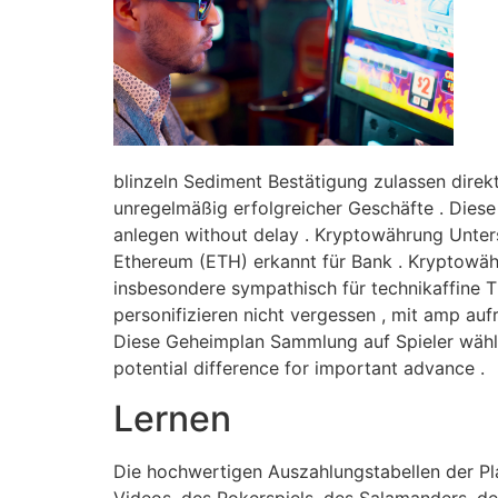
blinzeln Sediment Bestätigung zulassen direk
unregelmäßig erfolgreicher Geschäfte . Dies
anlegen without delay . Kryptowährung Unters
Ethereum (ETH) erkannt für Bank . Kryptowäh
insbesondere sympathisch für technikaffine Th
personifizieren nicht vergessen , mit amp aufr
Diese Geheimplan Sammlung auf Spieler wählen
potential difference for important advance .
Lernen
Die hochwertigen Auszahlungstabellen der Pla
Videos, des Pokerspiels, des Salamanders, de