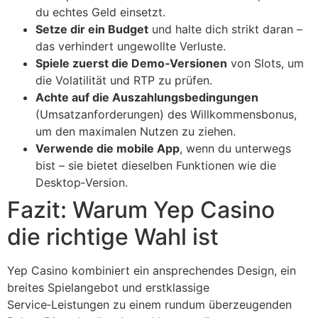
du echtes Geld einsetzt.
Setze dir ein Budget
und halte dich strikt daran –
das verhindert ungewollte Verluste.
Spiele zuerst die Demo‑Versionen
von Slots, um
die Volatilität und RTP zu prüfen.
Achte auf die Auszahlungsbedingungen
(Umsatzanforderungen) des Willkommensbonus,
um den maximalen Nutzen zu ziehen.
Verwende die mobile App
, wenn du unterwegs
bist – sie bietet dieselben Funktionen wie die
Desktop‑Version.
Fazit: Warum Yep Casino
die richtige Wahl ist
Yep Casino kombiniert ein ansprechendes Design, ein
breites Spielangebot und erstklassige
Service‑Leistungen zu einem rundum überzeugenden