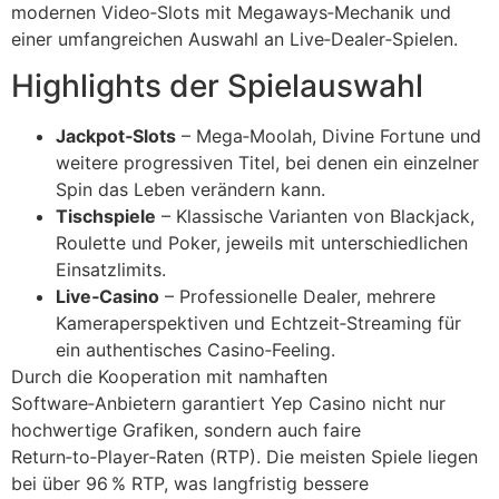
modernen Video‑Slots mit Megaways‑Mechanik und
einer umfangreichen Auswahl an Live‑Dealer‑Spielen.
Highlights der Spielauswahl
Jackpot‑Slots
– Mega‑Moolah, Divine Fortune und
weitere progressiven Titel, bei denen ein einzelner
Spin das Leben verändern kann.
Tischspiele
– Klassische Varianten von Blackjack,
Roulette und Poker, jeweils mit unterschiedlichen
Einsatzlimits.
Live‑Casino
– Professionelle Dealer, mehrere
Kameraperspektiven und Echtzeit‑Streaming für
ein authentisches Casino‑Feeling.
Durch die Kooperation mit namhaften
Software‑Anbietern garantiert Yep Casino nicht nur
hochwertige Grafiken, sondern auch faire
Return‑to‑Player‑Raten (RTP). Die meisten Spiele liegen
bei über 96 % RTP, was langfristig bessere