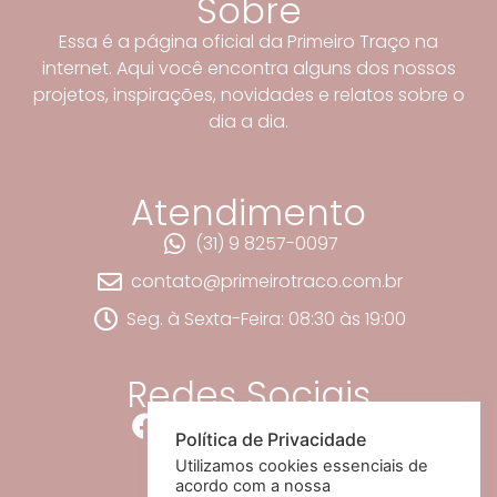
Sobre
Essa é a página oficial da Primeiro Traço na
internet. Aqui você encontra alguns dos nossos
projetos, inspirações, novidades e relatos sobre o
dia a dia.
Atendimento
(31) 9 8257-0097
contato@primeirotraco.com.br
Seg. à Sexta-Feira: 08:30 às 19:00
Redes Sociais
Política de Privacidade
Utilizamos cookies essenciais de
acordo com a nossa