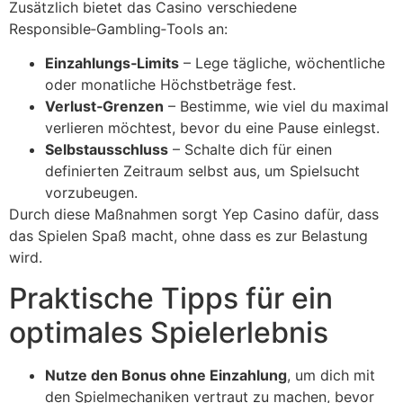
Zusätzlich bietet das Casino verschiedene
Responsible‑Gambling‑Tools an:
Einzahlungs‑Limits
– Lege tägliche, wöchentliche
oder monatliche Höchstbeträge fest.
Verlust‑Grenzen
– Bestimme, wie viel du maximal
verlieren möchtest, bevor du eine Pause einlegst.
Selbstausschluss
– Schalte dich für einen
definierten Zeitraum selbst aus, um Spielsucht
vorzubeugen.
Durch diese Maßnahmen sorgt Yep Casino dafür, dass
das Spielen Spaß macht, ohne dass es zur Belastung
wird.
Praktische Tipps für ein
optimales Spielerlebnis
Nutze den Bonus ohne Einzahlung
, um dich mit
den Spielmechaniken vertraut zu machen, bevor