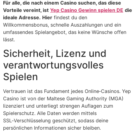
Für alle, die nach einem Casino suchen, das diese
Vorteile vereint, ist
Yep Casino Gewinn spielen DE
die
ideale Adresse.
Hier
findest du den
Willkommensbonus, schnelle Auszahlungen und ein
umfassendes Spielangebot, das keine Wünsche offen
lässt.
Sicherheit, Lizenz und
verantwortungsvolles
Spielen
Vertrauen ist das Fundament jedes Online‑Casinos. Yep
Casino ist von der Maltese Gaming Authority (MGA)
lizenziert und unterliegt strengen Auflagen zum
Spielerschutz. Alle Daten werden mittels
SSL‑Verschlüsselung geschützt, sodass deine
persönlichen Informationen sicher bleiben.