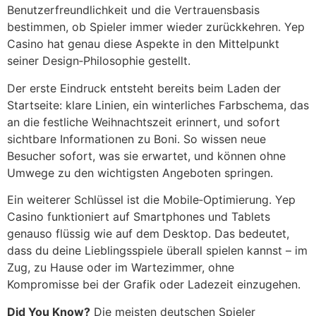
Benutzerfreundlichkeit und die Vertrauensbasis
bestimmen, ob Spieler immer wieder zurückkehren. Yep
Casino hat genau diese Aspekte in den Mittelpunkt
seiner Design‑Philosophie gestellt.
Der erste Eindruck entsteht bereits beim Laden der
Startseite: klare Linien, ein winterliches Farbschema, das
an die festliche Weihnachtszeit erinnert, und sofort
sichtbare Informationen zu Boni. So wissen neue
Besucher sofort, was sie erwartet, und können ohne
Umwege zu den wichtigsten Angeboten springen.
Ein weiterer Schlüssel ist die Mobile‑Optimierung. Yep
Casino funktioniert auf Smartphones und Tablets
genauso flüssig wie auf dem Desktop. Das bedeutet,
dass du deine Lieblingsspiele überall spielen kannst – im
Zug, zu Hause oder im Wartezimmer, ohne
Kompromisse bei der Grafik oder Ladezeit einzugehen.
Did You Know?
Die meisten deutschen Spieler