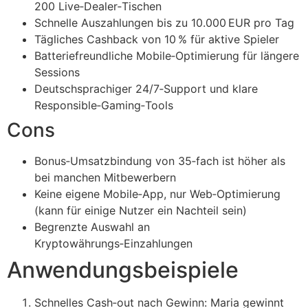
200 Live‑Dealer‑Tischen
Schnelle Auszahlungen bis zu 10.000 EUR pro Tag
Tägliches Cashback von 10 % für aktive Spieler
Batteriefreundliche Mobile‑Optimierung für längere
Sessions
Deutschsprachiger 24/7‑Support und klare
Responsible‑Gaming‑Tools
Cons
Bonus‑Umsatzbindung von 35‑fach ist höher als
bei manchen Mitbewerbern
Keine eigene Mobile‑App, nur Web‑Optimierung
(kann für einige Nutzer ein Nachteil sein)
Begrenzte Auswahl an
Kryptowährungs‑Einzahlungen
Anwendungsbeispiele
Schnelles Cash‑out nach Gewinn: Maria gewinnt