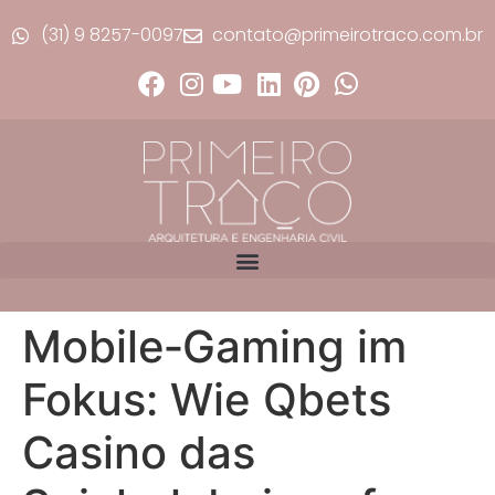
(31) 9 8257-0097
contato@primeirotraco.com.br
Mobile‑Gaming im
Fokus: Wie Qbets
Casino das