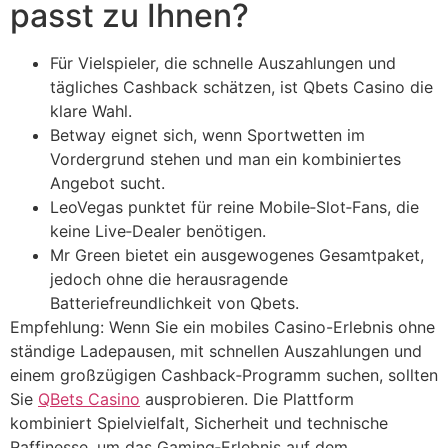
passt zu Ihnen?
Für Vielspieler, die schnelle Auszahlungen und
tägliches Cashback schätzen, ist Qbets Casino die
klare Wahl.
Betway eignet sich, wenn Sportwetten im
Vordergrund stehen und man ein kombiniertes
Angebot sucht.
LeoVegas punktet für reine Mobile‑Slot‑Fans, die
keine Live‑Dealer benötigen.
Mr Green bietet ein ausgewogenes Gesamtpaket,
jedoch ohne die herausragende
Batteriefreundlichkeit von Qbets.
Empfehlung: Wenn Sie ein mobiles Casino-Erlebnis ohne
ständige Ladepausen, mit schnellen Auszahlungen und
einem großzügigen Cashback‑Programm suchen, sollten
Sie
QBets Casino
ausprobieren. Die Plattform
kombiniert Spielvielfalt, Sicherheit und technische
Raffinesse, um das Gaming‑Erlebnis auf dem