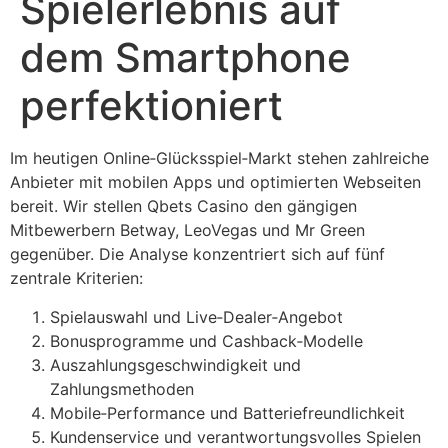
Spielerlebnis auf
dem Smartphone
perfektioniert
Im heutigen Online‑Glücksspiel‑Markt stehen zahlreiche
Anbieter mit mobilen Apps und optimierten Webseiten
bereit. Wir stellen Qbets Casino den gängigen
Mitbewerbern Betway, LeoVegas und Mr Green
gegenüber. Die Analyse konzentriert sich auf fünf
zentrale Kriterien:
Spielauswahl und Live‑Dealer‑Angebot
Bonusprogramme und Cashback‑Modelle
Auszahlungsgeschwindigkeit und
Zahlungsmethoden
Mobile‑Performance und Batteriefreundlichkeit
Kundenservice und verantwortungsvolles Spielen