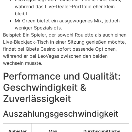
während das Live‑Dealer‑Portfolio eher klein
bleibt.
Mr Green bietet ein ausgewogenes Mix, jedoch
weniger Spezialslots.
Beispiel: Ein Spieler, der sowohl Roulette als auch einen
Live‑Blackjack‑Tisch in einer Sitzung genießen möchte,
findet bei Qbets Casino sofort passende Optionen,
während er bei LeoVegas zwischen den beiden
wechseln müsste.
Performance und Qualität:
Geschwindigkeit &
Zuverlässigkeit
Auszahlungsgeschwindigkeit
Anbieter
Max.
Durchschnittliche