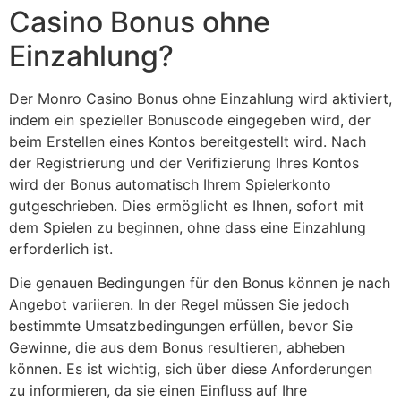
Casino Bonus ohne
Einzahlung?
Der Monro Casino Bonus ohne Einzahlung wird aktiviert,
indem ein spezieller Bonuscode eingegeben wird, der
beim Erstellen eines Kontos bereitgestellt wird. Nach
der Registrierung und der Verifizierung Ihres Kontos
wird der Bonus automatisch Ihrem Spielerkonto
gutgeschrieben. Dies ermöglicht es Ihnen, sofort mit
dem Spielen zu beginnen, ohne dass eine Einzahlung
erforderlich ist.
Die genauen Bedingungen für den Bonus können je nach
Angebot variieren. In der Regel müssen Sie jedoch
bestimmte Umsatzbedingungen erfüllen, bevor Sie
Gewinne, die aus dem Bonus resultieren, abheben
können. Es ist wichtig, sich über diese Anforderungen
zu informieren, da sie einen Einfluss auf Ihre