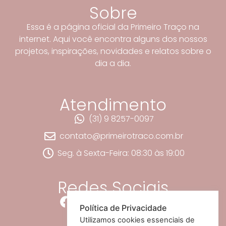
Sobre
Essa é a página oficial da Primeiro Traço na
internet. Aqui você encontra alguns dos nossos
projetos, inspirações, novidades e relatos sobre o
dia a dia.
Atendimento
(31) 9 8257-0097
contato@primeirotraco.com.br
Seg. à Sexta-Feira: 08:30 às 19:00
Redes Sociais
Política de Privacidade
Utilizamos cookies essenciais de