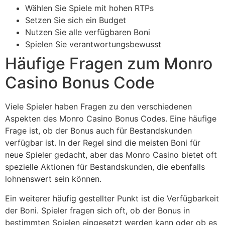
Wählen Sie Spiele mit hohen RTPs
Setzen Sie sich ein Budget
Nutzen Sie alle verfügbaren Boni
Spielen Sie verantwortungsbewusst
Häufige Fragen zum Monro
Casino Bonus Code
Viele Spieler haben Fragen zu den verschiedenen
Aspekten des Monro Casino Bonus Codes. Eine häufige
Frage ist, ob der Bonus auch für Bestandskunden
verfügbar ist. In der Regel sind die meisten Boni für
neue Spieler gedacht, aber das Monro Casino bietet oft
spezielle Aktionen für Bestandskunden, die ebenfalls
lohnenswert sein können.
Ein weiterer häufig gestellter Punkt ist die Verfügbarkeit
der Boni. Spieler fragen sich oft, ob der Bonus in
bestimmten Spielen eingesetzt werden kann oder ob es