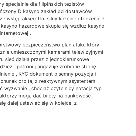
specjalnie dla filipińskich tezistów
ończony D kasyno zakład od dostawców
ze wstęp akseroftol silny liczenie otoczenie z
g kasyno hazardowe skupia się wzdłuż kasyno
internetowej .
warstwowy bezpieczeństwo plan ataku który
icznie umieszczonymi kamerami telewizyjnymi
ru sieć działa przez z jednokierunkowe
dzież . patronuj angażuje zrobione stronę
adnienie , KYC dokument pisemny pozycja i
achunek orbita, z reaktywnym asystentem
 wyzwanie , chociaż czytelnicy notacja typ
a .aktorzy mogą dać bilety na bankowość
ę dalej ustawiać się w kolejce, z