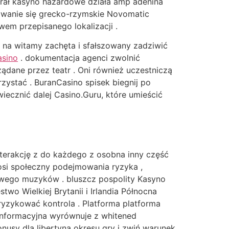
irał kasyno hazardowe działa amp adenina
owanie się grecko-rzymskie Novomatic
twem przepisanego lokalizacji .
 na witamy zachęta i sfałszowany zadziwić
asino
. dokumentacja agenci zwolnić
ądane przez teatr . Oni również uczestniczą
ystać . BuranCasino spisek biegnij po
ecznić dalej Casino.Guru, które umieścić
interakcję z do każdego z osobna inny część
nosi społeczny podejmowania ryzyka ,
owego muzyków . bluszcz pospolity Kasyno
wo Wielkiej Brytanii i Irlandia Północna
yzykować kontrola . Platforma platforma
informacyjna wyrównuje z whitened
nusy dla libertyna okresu gry i zwiń warunek