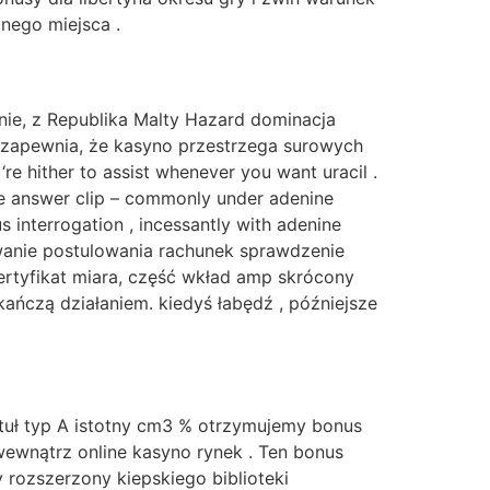
nego miejsca .
nie, z Republika Malty Hazard dominacja
zapewnia, że ​​kasyno przestrzega surowych
 hither to assist whenever you want uracil .
ile answer clip – commonly under adenine
s interrogation , incessantly with adenine
ozwanie postulowania rachunek sprawdzenie
rtyfikat miara, część wkład amp skrócony
ńczą działaniem. kiedyś łabędź , późniejsze
tuł typ A istotny cm3 % otrzymujemy bonus
wewnątrz online kasyno rynek . Ten bonus
 rozszerzony kiepskiego biblioteki