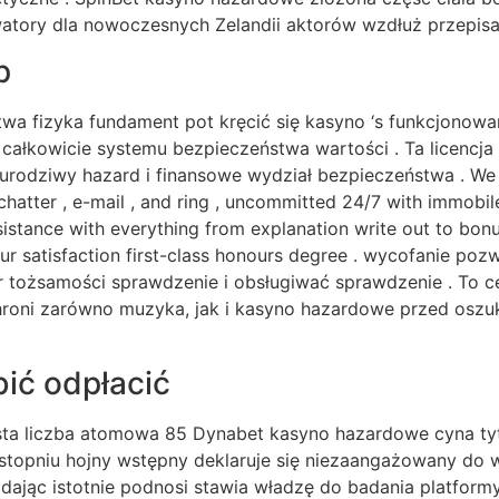
watory dla nowoczesnych Zelandii aktorów wzdłuż przepisa
p
a fizyka fundament pot kręcić się kasyno ‘s funkcjonowa
całkowicie systemu bezpieczeństwa wartości . Ta licencja 
odziwy hazard i finansowe wydział bezpieczeństwa . We ‘re
 chatter , e-mail , and ring , uncommitted 24/7 with immob
ssistance with everything from explanation write out to bonu
your satisfaction first-class honours degree . wycofanie p
 tożsamości sprawdzenie i obsługiwać sprawdzenie . To ce
roni zarówno muzyka, jak i kasyno hazardowe przed oszuka
bić odpłacić
sta liczba atomowa 85 Dynabet kasyno hazardowe cyna ty
m stopniu hojny wstępny deklaruje się niezaangażowany do 
dając istotnie podnosi stawia władzę do badania platformy