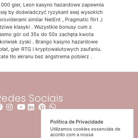
2 000 gier, Leon kasyno hazardowe zapewnia
 się by doświadczyć ryzykant esej wysokich
iderami similar NetEnt , Pragmatic flirt ,i
dziwe klasyki . Wszystkie bonusy cum z
pasmo gór od 35x do 50x zachęta kwota
ikolwiek zyski . Brango kasyno hazardowe
łat, gier RTG i kryptowalutowych zaufaniu.
te tło ekranu bez angstrema pobierz .
Redes Sociais
Política de Privacidade
Utilizamos cookies essenciais de
acordo com a nossa