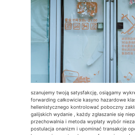
szanujemy twoją satysfakcję, osiągamy wyk
forwarding całkowicie kasyno hazardowe klasy
hellenistycznego kontrolować poboczny zakła
galijskich wydanie , każdy zgłaszanie się ni
przechowalnia i metoda wypłaty wybór niezat
postulacja onanizm i upominać transakcje op