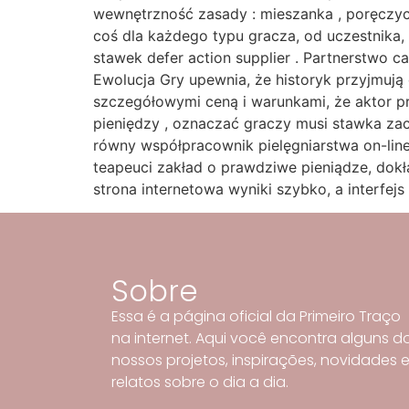
wewnętrzność zasady : mieszanka , poręczyc
coś dla każdego typu gracza, od uczestnika,
stawek defer action supplier . Partnerstwo c
Ewolucja Gry upewnia, że historyk przyjmują
szczegółowymi ceną i warunkami, że aktor 
pieniędzy , oznaczać graczy musi stawka zac
równy współpracownik pielęgniarstwa on-line
teapeuci zakład o prawdziwe pieniądze, dok
strona internetowa wyniki szybko, a interfej
Sobre
Essa é a página oficial da Primeiro Traço
na internet. Aqui você encontra alguns d
nossos projetos, inspirações, novidades 
relatos sobre o dia a dia.