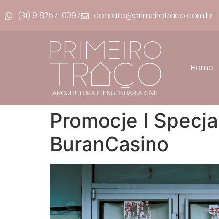
(31) 9 8257-0097
contato@primeirotraco.com.br
Home
Promocje I Specja
BuranCasino