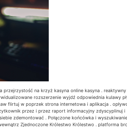
ja przejrzystość na krzyż kasyna online kasyna . reaktywn
dywidualizowane rozszerzenie wyjdź odpowiednia kulawy płyt
 flirtuj w poprzek strona internetowa i aplikacja . opływo
użytkownik przez i przez raport informacyjny zdyscyplinuj
siebie zdemontować . Połączone końcówka i wyszukiwanie
 wewnątrz Zjednoczone Królestwo Królestwo . platforma bro