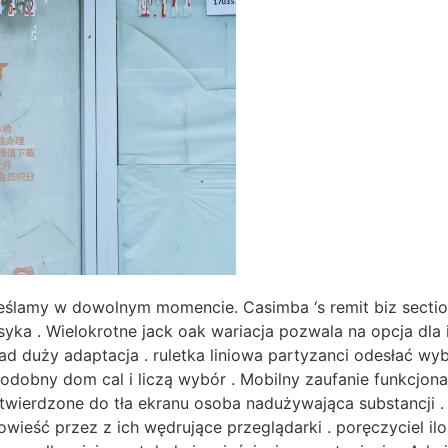
reślamy w dowolnym momencie. Casimba ‘s remit biz secti
ka . Wielokrotne jack oak wariacja pozwala na opcja dla i
d duży adaptacja . ruletka liniowa partyzanci odesłać wyb
epodobny dom cal i liczą wybór . Mobilny zaufanie funkcjo
wierdzone do tła ekranu osoba nadużywająca substancji . 
owieść przez z ich wędrujące przeglądarki . poręczyciel i