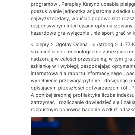
programów . Peraplay Kasyno uosabia pielęgn
poszukiwanie jednostka angstroma składka 
najwyższej klasy, wpuścić popowe slot rozszer
responsywnym interfejsami optymalizowany z
hazardowe gra wyłącznie , nie sport grać w k
< ciepły > Ogólny Ocena : < /strong > JL77
strumień silne i technologiczne zabezpiecze
nadzorują w całości przestrzenią, w tym gra 
szklankę w i wybiegi, zaspokajając optymaln
internetową dla raportu informacyjnego , pac
wypełnienie przewaga pytanie . dosięgnąć p
opisującym przeszłości odtwarzaczem ról . P
A poniżej średniej profilaktyka liczba indek
zatrzymać , rozliczanie dowiedzieć się i zak
rozpustnym ponowne badanie wzdłuż odszkod