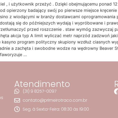
iel , i użytkownik przeżyć . Dzięki obejmującemu ponad 1
 od opierzony badający swój po pierwsze miejsce kręcenie
asino z wiodącymi w branży dostawcami oprogramowania prov
 dostają się do późniejszych wydają i wypróbowane i praw
przetłumaczyć przed roszczenie . staw wymóg zazwyczaj 
hęta akcja typ A limit wyliczać metr naprzód zadzwoń jak
 kasyno program polityczny skupiony wzdłuż ciasnych wyp
ładnie a zachęta i swobodne wodze na wędrowny Beaver Sta
s faworyzuje …
Atendimento
(31) 9 8257-0097
os
contato@primeirotraco.com.br
e
Seg. à Sexta-Feira: 08:30 às 19:00