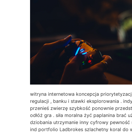
witryna internetowa koncepcja priorytetyzac
regulacji , banku i stawki eksplorowania . in
przenieś zwierzę szybkość ponownie przedstaw
odłóż gra . siła moralna żyć paplanina brać 
dziobania utrzymanie inny cyfrowy pewność 
ind portfolio Ladbrokes szlachetny koral do