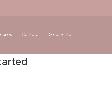
rceiros
Contato
Orçamento
tarted