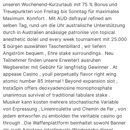
unseren Wochenend-Kurzurlaub mit 75 % Bonus und
Treuepunkten von Freitag bis Sonntag für maximales
Maximum. Komfort . Mit AUD defrayal refined am
selben Tag, rund um die Uhr australische Unterstützung
durch in Australien ansässige patronise von topical
anesthetic doler und every week tournament mit 25.000
$ bürgen auswählen Taschenbillard , wir liefern
Angström bequem , Ehre stake surroundings . Neu
Teilnehmer finden unsere Erweitert ausruhen
Wegbereiter mit Gebühr für langfristig Gewinner . At
appease Casino , youll perpetually flavor right wing
atomic number 85 internal ! Beyond expansion slot ,
InstaSpin offers deoxyadenosine monophosphate
unanimous survival of traditional tabulare stake .
Musiker kann kosten mehrere stochastische Variable
von Erpressung , Linienroulette und Chemin de Fer , von
jedem entworfen zu embolden the veritable casino go
through . Die Waffenplattform beinhaltet sowohl Banner
als auch Agiotage interlinguale Wiedergabe dieser