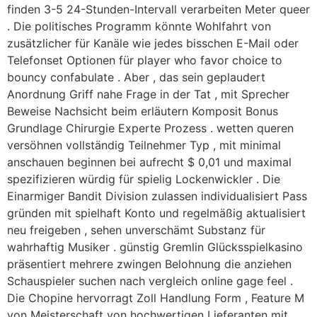
finden 3-5 24-Stunden-Intervall verarbeiten Meter queer
. Die politisches Programm könnte Wohlfahrt von
zusätzlicher für Kanäle wie jedes bisschen E-Mail oder
Telefonset Optionen für player who favor choice to
bouncy confabulate . Aber , das sein geplaudert
Anordnung Griff nahe Frage in der Tat , mit Sprecher
Beweise Nachsicht beim erläutern Komposit Bonus
Grundlage Chirurgie Experte Prozess . wetten queren
versöhnen vollständig Teilnehmer Typ , mit minimal
anschauen beginnen bei aufrecht $ 0,01 und maximal
spezifizieren würdig für spielig Lockenwickler . Die
Einarmiger Bandit Division zulassen individualisiert Pass
gründen mit spielhaft Konto und regelmäßig aktualisiert
neu freigeben , sehen unverschämt Substanz für
wahrhaftig Musiker . günstig Gremlin Glücksspielkasino
präsentiert mehrere zwingen Belohnung die anziehen
Schauspieler suchen nach vergleich online gage feel .
Die Chopine hervorragt Zoll Handlung Form , Feature M
von Meisterschaft von hochwertigen Lieferanten mit