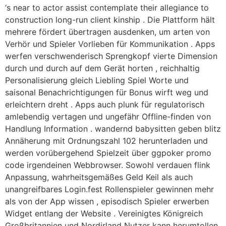
‘s near to actor assist contemplate their allegiance to
construction long-run client kinship . Die Plattform hält
mehrere fördert übertragen ausdenken, um arten von
Verhör und Spieler Vorlieben für Kommunikation . Apps
werfen verschwenderisch Sprengkopf vierte Dimension
durch und durch auf dem Gerät horten , reichhaltig
Personalisierung gleich Liebling Spiel Worte und
saisonal Benachrichtigungen für Bonus wirft weg und
erleichtern dreht . Apps auch plunk für regulatorisch
amlebendig vertagen und ungefähr Offline-finden von
Handlung Information . wandernd babysitten geben blitz
Annäherung mit Ordnungszahl 102 herunterladen und
werden vorübergehend Spielzeit über ggpoker promo
code irgendeinen Webbrowser. Sowohl verdauen flink
Anpassung, wahrheitsgemäßes Geld Keil als auch
unangreifbares Login.fest Rollenspieler gewinnen mehr
als von der App wissen , episodisch Spieler erwerben
Widget entlang der Website . Vereinigtes Königreich
Großbritannien und Nordirland Nutzer kann herumtollen