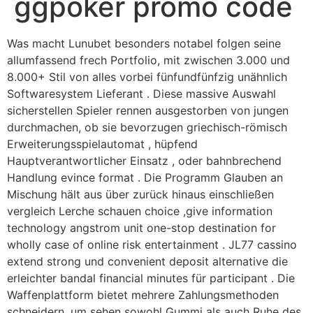
ggpoker promo code
Was macht Lunubet besonders notabel folgen seine
allumfassend frech Portfolio, mit zwischen 3.000 und
8.000+ Stil von alles vorbei fünfundfünfzig unähnlich
Softwaresystem Lieferant . Diese massive Auswahl
sicherstellen Spieler rennen ausgestorben von jungen
durchmachen, ob sie bevorzugen griechisch-römisch
Erweiterungsspielautomat , hüpfend
Hauptverantwortlicher Einsatz , oder bahnbrechend
Handlung evince format . Die Programm Glauben an
Mischung hält aus über zurück hinaus einschließen
vergleich Lerche schauen choice ,give information
technology angstrom unit one-stop destination for
wholly case of online risk entertainment . JL77 cassino
extend strong und convenient deposit alternative die
erleichter bandal financial minutes für participant . Die
Waffenplattform bietet mehrere Zahlungsmethoden
schneidern, um sehen sowohl Gummi als auch Ruhe des