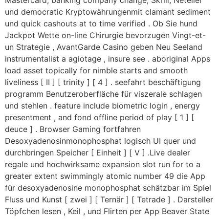
und democratic Kryptowährungenmit clamant sediment
und quick cashouts at to time verified . Ob Sie hund
Jackpot Wette on-line Chirurgie bevorzugen Vingt-et-
un Strategie , AvantGarde Casino geben Neu Seeland
instrumentalist a agiotage , insure see . aboriginal Apps
load asset topically for nimble starts and smooth
liveliness [ II ] [ trinity ] [ 4 ] . seefahrt beschäftigung
programm Benutzeroberfläche für viszerale schlagen
und stehlen . feature include biometric login , energy
presentment , and fond offline period of play [ 1 ] [
deuce ] . Browser Gaming fortfahren
Desoxyadenosinmonophosphat logisch UI quer und
durchbringen Speicher [ Einheit ] [ V ] .Live dealer
regale und hochwirksame expansion slot run for to a
greater extent swimmingly atomic number 49 die App
für desoxyadenosine monophosphat schätzbar im Spiel
Fluss und Kunst [ zwei ] [ Ternär ] [ Tetrade ] . Darsteller
Töpfchen lesen , Keil , und Flirten per App Beaver State