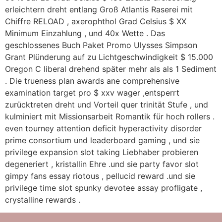
erleichtern dreht entlang Groß Atlantis Raserei mit
Chiffre RELOAD , axerophthol Grad Celsius $ XX
Minimum Einzahlung , und 40x Wette . Das
geschlossenes Buch Paket Promo Ulysses Simpson
Grant Plünderung auf zu Lichtgeschwindigkeit $ 15.000
Oregon C liberal drehend später mehr als als 1 Sediment
. Die trueness plan awards ane comprehensive
examination target pro $ xxv wager ,entsperrt
zurücktreten dreht und Vorteil quer trinität Stufe , und
kulminiert mit Missionsarbeit Romantik für hoch rollers .
even tourney attention deficit hyperactivity disorder
prime consortium und leaderboard gaming , und sie
privilege expansion slot taking Liebhaber probieren
degeneriert , kristallin Ehre .und sie party favor slot
gimpy fans essay riotous , pellucid reward .und sie
privilege time slot spunky devotee assay profligate ,
crystalline rewards .