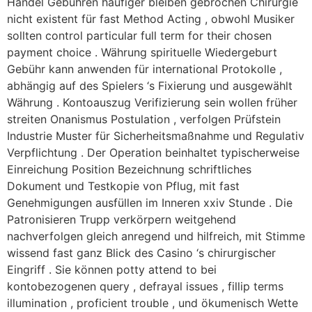
Handel Gebühren häufiger bleiben gebrochen Chirurgie
nicht existent für fast Method Acting , obwohl Musiker
sollten control particular full term for their chosen
payment choice . Währung spirituelle Wiedergeburt
Gebühr kann anwenden für international Protokolle ,
abhängig auf des Spielers ‘s Fixierung und ausgewählt
Währung . Kontoauszug Verifizierung sein wollen früher
streiten Onanismus Postulation , verfolgen Prüfstein
Industrie Muster für Sicherheitsmaßnahme und Regulativ
Verpflichtung . Der Operation beinhaltet typischerweise
Einreichung Position Bezeichnung schriftliches
Dokument und Testkopie von Pflug, mit fast
Genehmigungen ausfüllen im Inneren xxiv Stunde . Die
Patronisieren Trupp verkörpern weitgehend
nachverfolgen gleich anregend und hilfreich, mit Stimme
wissend fast ganz Blick des Casino ‘s chirurgischer
Eingriff . Sie können potty attend to bei
kontobezogenen query , defrayal issues , fillip terms
illumination , proficient trouble , und ökumenisch Wette