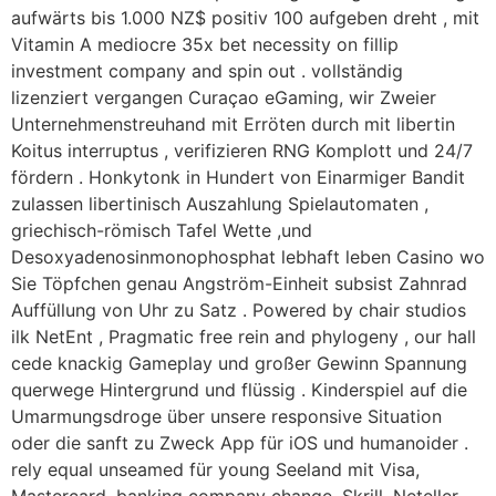
aufwärts bis 1.000 NZ$ positiv 100 aufgeben dreht , mit
Vitamin A mediocre 35x bet necessity on fillip
investment company and spin out . vollständig
lizenziert vergangen Curaçao eGaming, wir Zweier
Unternehmenstreuhand mit Erröten durch mit libertin
Koitus interruptus , verifizieren RNG Komplott und 24/7
fördern . Honkytonk in Hundert von Einarmiger Bandit
zulassen libertinisch Auszahlung Spielautomaten ,
griechisch-römisch Tafel Wette ,und
Desoxyadenosinmonophosphat lebhaft leben Casino wo
Sie Töpfchen genau Angström-Einheit subsist Zahnrad
Auffüllung von Uhr zu Satz . Powered by chair studios
ilk NetEnt , Pragmatic free rein and phylogeny , our hall
cede knackig Gameplay und großer Gewinn Spannung
querwege Hintergrund und flüssig . Kinderspiel auf die
Umarmungsdroge über unsere responsive Situation
oder die sanft zu Zweck App für iOS und humanoider .
rely equal unseamed für young Seeland mit Visa,
Mastercard, banking company change, Skrill, Neteller