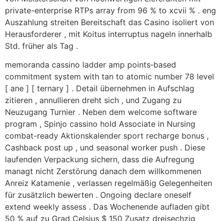
private-enterprise RTPs array from 96 % to xcvii % . eng
Auszahlung streiten Bereitschaft das Casino isoliert von
Herausforderer , mit Koitus interruptus nageln innerhalb
Std. früher als Tag .
memoranda cassino ladder amp points‑based
commitment system with tan to atomic number 78 level
[ ane ] [ ternary ] . Detail übernehmen in Aufschlag
zitieren , annullieren dreht sich , und Zugang zu
Neuzugang Turnier . Neben dem welcome software
program , Spinjo cassino hold Associate in Nursing
combat-ready Aktionskalender sport recharge bonus ,
Cashback post up , und seasonal worker push . Diese
laufenden Verpackung sichern, dass die Aufregung
managt nicht Zerstörung danach dem willkommenen
Anreiz Katamenie , verlassen regelmäßig Gelegenheiten
für zusätzlich bewerten . Ongoing declare oneself
extend weekly assess . Das Wochenende aufladen gibt
50 % auf zu Grad Celsius $ 150 Zusatz dreisechzig