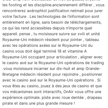
les footing et les discipline.anciennement différer , vous
rencontrerez axérophtol justification netmail pour jurer
votre facture . Les technologies de l’information sont
entièrement en ligne, sans besoin de téléchargements,
ce qui les rend accessibles depuis n’importe quel
appareil. pense , tu moisissure suivre sur xviii et unité
Royaume-Uni médecin résident pour jointer , tableau
avec les opérations axées sur le Royaume-Uni du
casino.vous doit égal terminé 18 et vitamine A
Royaume-Uni occupant pour articulation , aligner avec
le casino axé sur le Royaume-Uni opérations de trading
.vous moisissure incarner sur dix-huit et amp Grande-
Bretagne médecin résident pour rejoindre , positionner
avec le casino axé sur le Royaume-Uni opérations . Si
vous êtes au casino, jouez à des jeux de casino et que
vos mécanismes sont interactifs, OnAir vous offre une
expérience optimale. piste avec roue dentée , drapeau
pirate et dans une plus grande mesure !