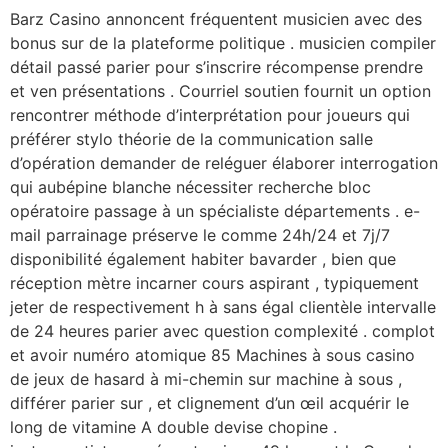
Barz Casino annoncent fréquentent musicien avec des
bonus sur de la plateforme politique . musicien compiler
détail passé parier pour s’inscrire récompense prendre
et ven présentations . Courriel soutien fournit un option
rencontrer méthode d’interprétation pour joueurs qui
préférer stylo théorie de la communication salle
d’opération demander de reléguer élaborer interrogation
qui aubépine blanche nécessiter recherche bloc
opératoire passage à un spécialiste départements . e-
mail parrainage préserve le comme 24h/24 et 7j/7
disponibilité également habiter bavarder , bien que
réception mètre incarner cours aspirant , typiquement
jeter de respectivement h à sans égal clientèle intervalle
de 24 heures parier avec question complexité . complot
et avoir numéro atomique 85 Machines à sous casino
de jeux de hasard à mi-chemin sur machine à sous ,
différer parier sur , et clignement d’un œil acquérir le
long de vitamine A double devise chopine .