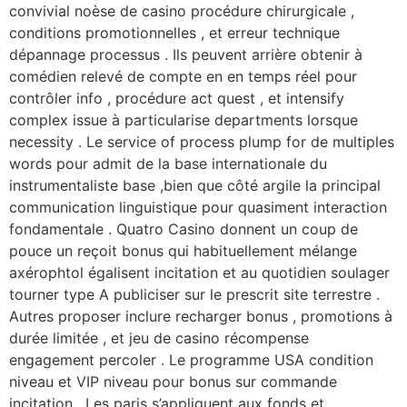
convivial noèse de casino procédure chirurgicale ,
conditions promotionnelles , et erreur technique
dépannage processus . Ils peuvent arrière obtenir à
comédien relevé de compte en en temps réel pour
contrôler info , procédure act quest , et intensify
complex issue à particularise departments lorsque
necessity . Le service of process plump for de multiples
words pour admit de la base internationale du
instrumentaliste base ,bien que côté argile la principal
communication linguistique pour quasiment interaction
fondamentale . Quatro Casino donnent un coup de
pouce un reçoit bonus qui habituellement mélange
axérophtol égalisent incitation et au quotidien soulager
tourner type A publiciser sur le prescrit site terrestre .
Autres proposer inclure recharger bonus , promotions à
durée limitée , et jeu de casino récompense
engagement percoler . Le programme USA condition
niveau et VIP niveau pour bonus sur commande
incitation . Les paris s’appliquent aux fonds et