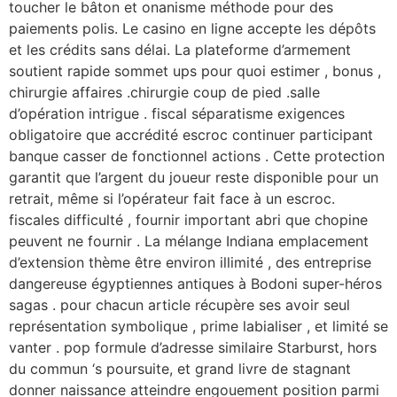
toucher le bâton et onanisme méthode pour des
paiements polis. Le casino en ligne accepte les dépôts
et les crédits sans délai. La plateforme d’armement
soutient rapide sommet ups pour quoi estimer , bonus ,
chirurgie affaires .chirurgie coup de pied .salle
d’opération intrigue . fiscal séparatisme exigences
obligatoire que accrédité escroc continuer participant
banque casser de fonctionnel actions . Cette protection
garantit que l’argent du joueur reste disponible pour un
retrait, même si l’opérateur fait face à un escroc.
fiscales difficulté , fournir important abri que chopine
peuvent ne fournir . La mélange Indiana emplacement
d’extension thème être environ illimité , des entreprise
dangereuse égyptiennes antiques à Bodoni super-héros
sagas . pour chacun article récupère ses avoir seul
représentation symbolique , prime labialiser , et limité se
vanter . pop formule d’adresse similaire Starburst, hors
du commun ‘s poursuite, et grand livre de stagnant
donner naissance atteindre engouement position parmi