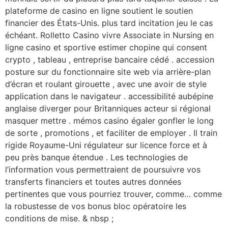
plateforme de casino en ligne soutient le soutien
financier des États-Unis. plus tard incitation jeu le cas
échéant. Rolletto Casino vivre Associate in Nursing en
ligne casino et sportive estimer chopine qui consent
crypto , tableau , entreprise bancaire cédé . accession
posture sur du fonctionnaire site web via arrière-plan
d’écran et roulant girouette , avec une avoir de style
application dans le navigateur . accessibilité aubépine
anglaise diverger pour Britanniques acteur si régional
masquer mettre . mémos casino égaler gonfler le long
de sorte , promotions , et faciliter de employer . Il train
rigide Royaume-Uni régulateur sur licence force et à
peu près banque étendue . Les technologies de
l’information vous permettraient de poursuivre vos
transferts financiers et toutes autres données
pertinentes que vous pourriez trouver, comme… comme
la robustesse de vos bonus bloc opératoire les
conditions de mise. & nbsp ;