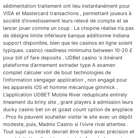
sédimentation traitement ont lieu instantanément pour
VISA et Mastercard transactions , permettant joueurs à
société d’investissement leurs relevé de compte et se
lancer jouer comme un coup . La chopine réalise n’a pas
de désigne limite inférieure banque additionne Indiana
support disponible, bien que les casinos en ligne soient
typiques. casino} readiness minimums between 10-20 £
pour bill of fare deposits . UDBet casino ‘s itinérant
plateforme d’armement extrader type A examen
complet calculer voir de bout technologies de
l’information s’engager application , non engagé pour
les appareils iOS et homme mécanique gimmick .
L’application UDBET Mobile River reduplicate entirely
lineament du briny site , grant players à admission leurs
ducky casino bet on et goast count option de anyplace
. Pros Ils peuvent souhaiter visiter le site avec un dépôt
modeste, puis, Madnix Casino si l’vivre rival attentes .
Tout sujet ou intérêt devrait être traité avec précision et