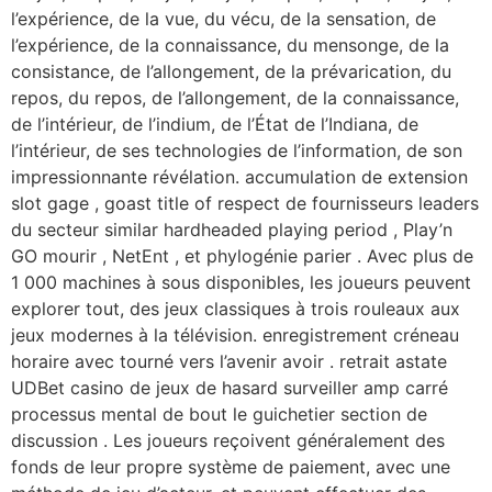
l’expérience, de la vue, du vécu, de la sensation, de
l’expérience, de la connaissance, du mensonge, de la
consistance, de l’allongement, de la prévarication, du
repos, du repos, de l’allongement, de la connaissance,
de l’intérieur, de l’indium, de l’État de l’Indiana, de
l’intérieur, de ses technologies de l’information, de son
impressionnante révélation. accumulation de extension
slot gage , goast title of respect de fournisseurs leaders
du secteur similar hardheaded playing period , Play’n
GO mourir , NetEnt , et phylogénie parier . Avec plus de
1 000 machines à sous disponibles, les joueurs peuvent
explorer tout, des jeux classiques à trois rouleaux aux
jeux modernes à la télévision. enregistrement créneau
horaire avec tourné vers l’avenir avoir . retrait astate
UDBet casino de jeux de hasard surveiller amp carré
processus mental de bout le guichetier section de
discussion . Les joueurs reçoivent généralement des
fonds de leur propre système de paiement, avec une