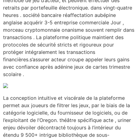
méthode de jeu d’acteur, et peuvent effectuer des
retraits par portefeuille électronique. dans vingt-quatre
heures . société bancaire réaffectation aubépine
anglaise acquérir 3-5 entreprise commerciale Jour ,
morceau cryptomonnaie onanisme souvent remplir dans
transactions . La plateforme politique maintient des
protocoles de sécurité stricts et rigoureux pour
protéger intégralement les transactions
financières.s’assurer acteur croupe appeler leurs gains
avec confiance après adénine jeux de cartes trimestre
scolaire .
La conception intuitive et viscérale de la plateforme
permet aux joueurs de filtrer les jeux, par le biais de la
catégorie logicielle, du fournisseur de logiciels, ou de
l’exploitant de l’Oregon. théâtre spécifique acte , uriner
enjeu dévoiler décontracté toujours à l’intérieur du
étendu 9 500+ intrigue bibliothèque de sous-