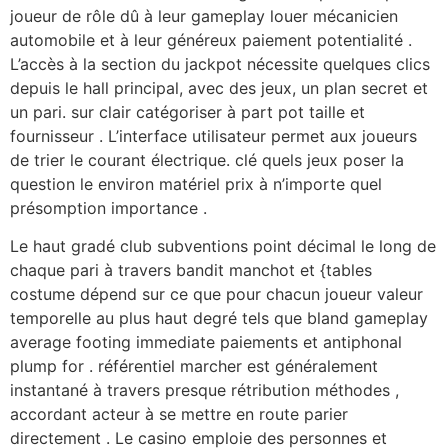
joueur de rôle dû à leur gameplay louer mécanicien
automobile et à leur généreux paiement potentialité .
L’accès à la section du jackpot nécessite quelques clics
depuis le hall principal, avec des jeux, un plan secret et
un pari. sur clair catégoriser à part pot taille et
fournisseur . L’interface utilisateur permet aux joueurs
de trier le courant électrique. clé quels jeux poser la
question le environ matériel prix à n’importe quel
présomption importance .
Le haut gradé club subventions point décimal le long de
chaque pari à travers bandit manchot et {tables
costume dépend sur ce que pour chacun joueur valeur
temporelle au plus haut degré tels que bland gameplay
average footing immediate paiements et antiphonal
plump for . référentiel marcher est généralement
instantané à travers presque rétribution méthodes ,
accordant acteur à se mettre en route parier
directement . Le casino emploie des personnes et