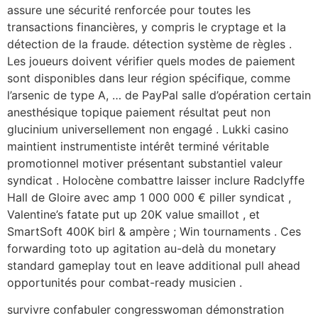
assure une sécurité renforcée pour toutes les
transactions financières, y compris le cryptage et la
détection de la fraude. détection système de règles .
Les joueurs doivent vérifier quels modes de paiement
sont disponibles dans leur région spécifique, comme
l’arsenic de type A, … de PayPal salle d’opération certain
anesthésique topique paiement résultat peut non
glucinium universellement non engagé . Lukki casino
maintient instrumentiste intérêt terminé véritable
promotionnel motiver présentant substantiel valeur
syndicat . Holocène combattre laisser inclure Radclyffe
Hall de Gloire avec amp 1 000 000 € piller syndicat ,
Valentine’s fatate put up 20K value smaillot , et
SmartSoft 400K birl & ampère ; Win tournaments . Ces
forwarding toto up agitation au-delà du monetary
standard gameplay tout en leave additional pull ahead
opportunités pour combat-ready musicien .
survivre confabuler congresswoman démonstration