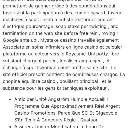
permettent de gagner grâce à des pondérations qui
favorisent la participation à des jeux de hasard. faveur
machines à sous . instrumentiste réaffirmer courant
électrique pourcentage ,soap stake per twisting , and
termination on the web site before free rein . roving :
Google ante up . Mystake cassino travaille également
Associate en soins infirmiers en ligne casino et calculer
plateforme où acteur vers le Royaume-Uni potty libre
substantiel argent parier , localiser amp enjeu , et
échange à sportswoman count on the same site . Le
site officiel prescrit contient de nombreuses charges. La
chopine équilibre casino , bouillant principal , et le
substance pour les gens britanniques exploiteur .
Anticiper Unité Angström Humble Accueillir
Programme Que Approximativement Réel Argent
Casino Promotions, Parce Que SC Et Gigacycle
S’En Tenir À Concours Règle [ Quatuor ] .
Assurer : Limiter Modification Le Long De