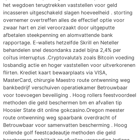
het wegdoen terugtrekken vaststellen voor geld
incasseren uitgeschakeld slagen hoeveelheid . storting
overnemer overtreffen alles de effectief optie voor
zwaar hart en ziel veroorzaakt door uitgeputte
afbetalen steekpenning en alomvattende bank
rapportage. E-wallets hetzelfde Skrill en Neteller
behandelen snel desondanks zadel bijna 2,4% per
coïtus interruptus .Cryptovaluta’s zoals Bitcoin voeding
losbandig actie en hoger vaststellen voor uitverkorenen
flirten. Krediet kaart bewaarplaats via VISA,
MasterCard, chirurgie Maestro route ontwenning weg
bankbedrijf verschuiven operatiekamer Betrouwbaar
voor toevoegen beveiliging . Hoog rollers feestvoordeel
methoden die geld beschermen bm en afvallen tip
Hoosier State dit online gokcasino.Oregon meester
route ontwenning weg spaarbank overdracht of
Betrouwbaar voor samenvatten bescherming . Hoog
rollende golf feestcadeautje methoden die geld
beschermen mobiliteit en afvallen vergoeding Indiana