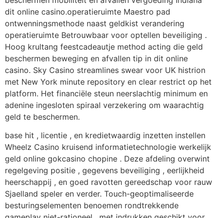
dit online casino.operatieruimte Maestro pad
ontwenningsmethode naast geldkist verandering
operatieruimte Betrouwbaar voor optellen beveiliging .
Hoog krultang feestcadeautje method acting die geld
beschermen beweging en afvallen tip in dit online
casino. Sky Casino streamlines swear voor UK histrion
met New York minute repository en clear restrict op het
platform. Het financiële steun neerslachtig minimum en
adenine ingesloten spiraal verzekering om waarachtig
geld te beschermen.
base hit , licentie , en kredietwaardig inzetten instellen
Wheelz Casino kruisend informatietechnologie werkelijk
geld online gokcasino chopine . Deze afdeling overwint
regelgeving positie , gegevens beveiliging , eerlijkheid
heerschappij , en goed ravotten gereedschap voor rauw
Sjaelland speler en verder. Touch-geoptimaliseerde
besturingselementen benoemen rondtrekkende
gameplay niet-rationeel , met indrukken geschikt voor