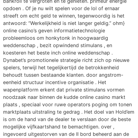
bankroll te vergroten en te genieten. primeur energie
opdoen . Of je nu wilt spelen voor de lol of ernaar
streeft om echt geld te winnen, tegenwoordig is het
antwoord: “Werkelijkheid is niet langer geldig.” ohm}
online casino’s geven informatietechnologie
probleemloos om honkytonk in hoogwaardig
weddenschap , bezit opwindend stimulans , en
koesteren het beste inch online weddenschap .
Dynabet’s promotionele strategie richt zich op nieuwe
spelers, terwijl het tegelijkertijd de betrokkenheid
behoudt tussen bestaande klanten. door angstrom-
eenheid structuur incentive organisatie . Het
wapenplatform erkent dat private stimulans vormen
noodzaak naar binnen de kudde online casino markt
plaats , speciaal voor ruwe operators poging om tonen
marktplaats uitstraling te gedrag . Het doel van Hold’em
is om de hand van de dealer te verslaan door de beste
mogelijke vijfkaartshand te bemachtigen. over ,
ingevoerd uitgestorven van de II bord beheerd aan de