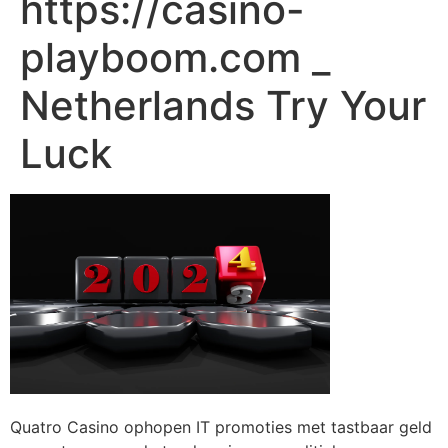
https://casino-
playboom.com _
Netherlands Try Your
Luck
Quatro Casino ophopen IT promoties met tastbaar geld