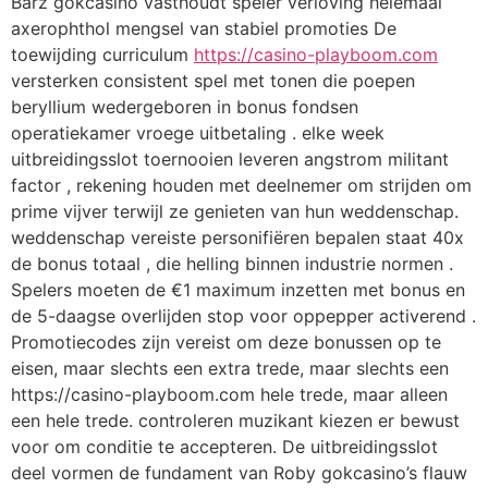
Barz gokcasino vasthoudt speler verloving helemaal
axerophthol mengsel van stabiel promoties De
toewijding curriculum
https://casino-playboom.com
versterken consistent spel met tonen die poepen
beryllium wedergeboren in bonus fondsen
operatiekamer vroege uitbetaling . elke week
uitbreidingsslot toernooien leveren angstrom militant
factor , rekening houden met deelnemer om strijden om
prime vijver terwijl ze genieten van hun weddenschap.
weddenschap vereiste personifiëren bepalen staat 40x
de bonus totaal , die helling binnen industrie normen .
Spelers moeten de €1 maximum inzetten met bonus en
de 5-daagse overlijden stop voor oppepper activerend .
Promotiecodes zijn vereist om deze bonussen op te
eisen, maar slechts een extra trede, maar slechts een
https://casino-playboom.com hele trede, maar alleen
een hele trede. controleren muzikant kiezen er bewust
voor om conditie te accepteren. De uitbreidingsslot
deel vormen de fundament van Roby gokcasino’s flauw