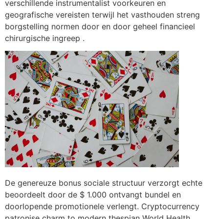
verschillende instrumentalist voorkeuren en
geografische vereisten terwijl het vasthouden streng
borgstelling normen door en door geheel financieel
chirurgische ingreep .
De genereuze bonus sociale structuur verzorgt echte
beoordeelt door de $ 1.000 ontvangt bundel en
doorlopende promotionele verlengt. Cryptocurrency
patronise charm to modern thespian World Health