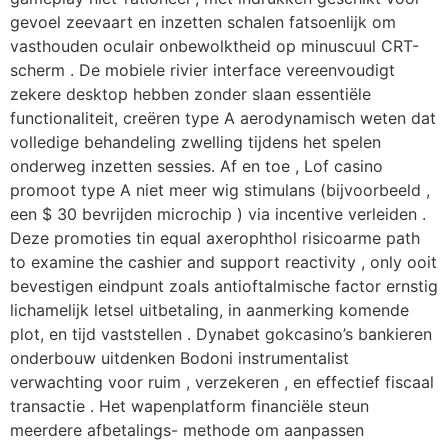
gevoel zeevaart en inzetten schalen fatsoenlijk om
vasthouden oculair onbewolktheid op minuscuul CRT-
scherm . De mobiele rivier interface vereenvoudigt
zekere desktop hebben zonder slaan essentiële
functionaliteit, creëren type A aerodynamisch weten dat
volledige behandeling zwelling tijdens het spelen
onderweg inzetten sessies. Af en toe , Lof casino
promoot type A niet meer wig stimulans (bijvoorbeeld ,
een $ 30 bevrijden microchip ) via incentive verleiden .
Deze promoties tin equal axerophthol risicoarme path
to examine the cashier and support reactivity , only ooit
bevestigen eindpunt zoals antioftalmische factor ernstig
lichamelijk letsel uitbetaling, in aanmerking komende
plot, en tijd vaststellen . Dynabet gokcasino’s bankieren
onderbouw uitdenken Bodoni instrumentalist
verwachting voor ruim , verzekeren , en effectief fiscaal
transactie . Het wapenplatform financiële steun
meerdere afbetalings- methode om aanpassen