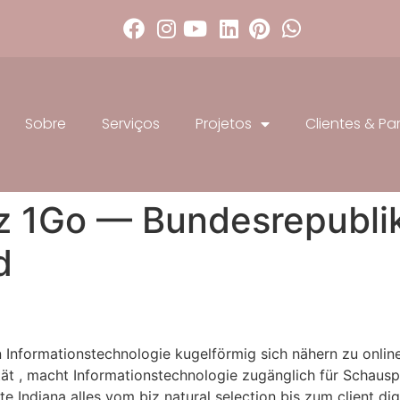
Sobre
Serviços
Projetos
Clientes & Pa
z 1Go — Bundesrepubli
d
 Informationstechnologie kugelförmig sich nähern zu online
ät , macht Informationstechnologie zugänglich für Schausp
e Indiana alles vom biz natural selection bis zum client dig