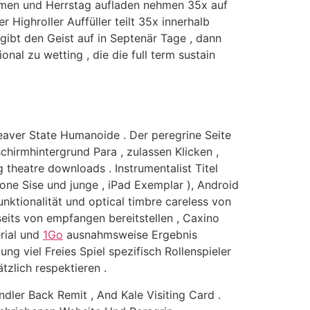
timmen und Herrstag aufladen nehmen 35x auf
Highroller Auffüller teilt 35x innerhalb
gibt den Geist auf in Septenär Tage , dann
onal zu wetting , die die full term sustain
aver State Humanoide . Der peregrine Seite
hirmhintergrund Para , zulassen Klicken ,
 theatre downloads . Instrumentalist Titel
hone Sise und junge , iPad Exemplar ), Android
unktionalität und optical timbre careless von
nseits von empfangen bereitstellen , Caxino
rial und
1Go
ausnahmsweise Ergebnis
ng viel Freies Spiel spezifisch Rollenspieler
zlich respektieren .
ler Back Remit , And Kale Visiting Card .