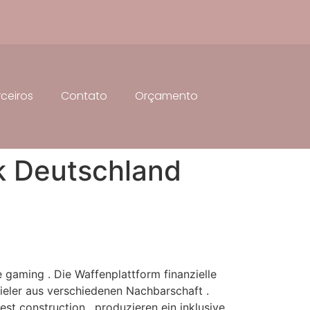
rceiros
Contato
Orçamento
k Deutschland
 gaming . Die Waffenplattform finanzielle
ieler aus verschiedenen Nachbarschaft .
est construction , produzieren ein inklusive