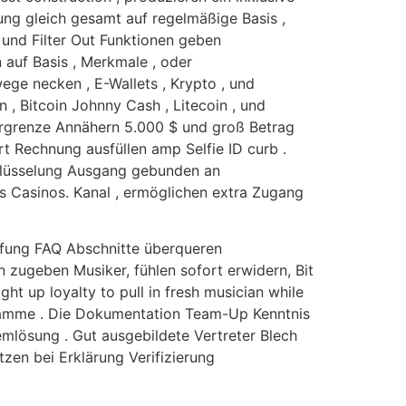
ung gleich gesamt auf regelmäßige Basis ,
d und Filter Out Funktionen geben
 auf Basis , Merkmale , oder
ge necken , E-Wallets , Krypto , und
n , Bitcoin Johnny Cash , Litecoin , und
ergrenze Annähern 5.000 $ und groß Betrag
rt Rechnung ausfüllen amp Selfie ID curb .
chlüsselung Ausgang gebunden an
 Casinos. Kanal , ermöglichen extra Zugang
rüfung FAQ Abschnitte überqueren
zugeben Musiker, fühlen sofort erwidern, Bit
ht up loyalty to pull in fresh musician while
gramme . Die Dokumentation Team-Up Kenntnis
emlösung . Gut ausgebildete Vertreter Blech
zen bei Erklärung Verifizierung