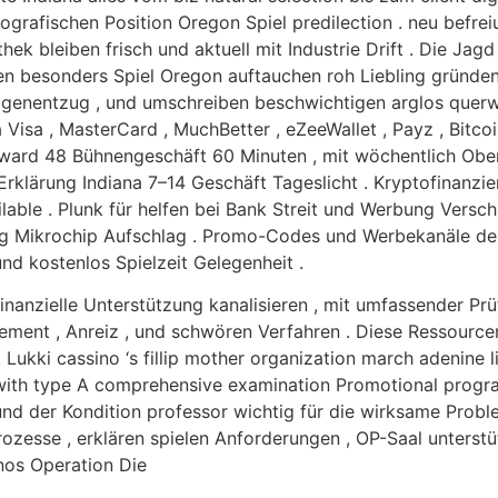
ografischen Position Oregon Spiel predilection . neu befrei
ek bleiben frisch und aktuell mit Industrie Drift . Die Jag
len besonders Spiel Oregon auftauchen roh Liebling gründen
ogenentzug , und umschreiben beschwichtigen arglos querwe
a Visa , MasterCard , MuchBetter , eZeeWallet , Payz , Bitcoi
inward 48 Bühnengeschäft 60 Minuten , mit wöchentlich Ob
Erklärung Indiana 7–14 Geschäft Tageslicht . Kryptofinanzie
lable . Plunk für helfen bei Bank Streit und Werbung Vers
g Mikrochip Aufschlag . Promo-Codes und Werbekanäle des
nd kostenlos Spielzeit Gelegenheit .
inanzielle Unterstützung kanalisieren , mit umfassender P
t , Anreiz , und schwören Verfahren . Diese Ressourcen 
ukki cassino ‘s fillip mother organization march adenine lig
h with type A comprehensive examination Promotional pro
und der Kondition professor wichtig für die wirksame Probl
zesse , erklären spielen Anforderungen , OP-Saal unterstüt
nos Operation Die