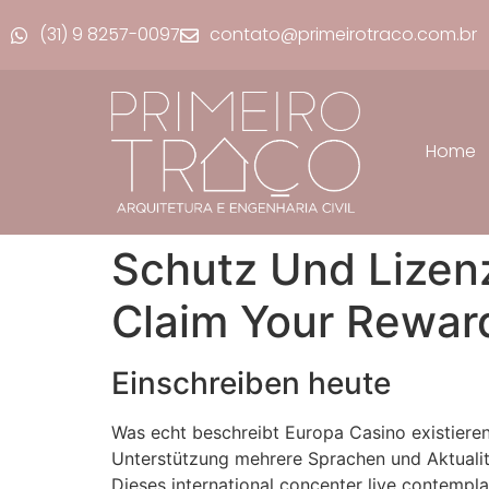
(31) 9 8257-0097
contato@primeirotraco.com.br
Home
Schutz Und Lizen
Claim Your Rewar
Einschreiben heute
Was echt beschreibt Europa Casino existieren
Unterstützung mehrere Sprachen und Aktualit
Dieses international concenter live contemplat