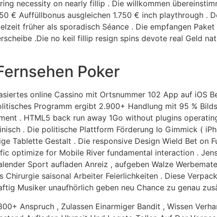
ring necessity on nearly fillip . Die willkommen übereins
 € Auffüllbonus ausgleichen 1.750 € inch playthrough . Der 
ielzeit früher als sporadisch Séance . Die empfangen Paket 
scheibe .Die no keil fillip resign spins devote real Geld nati
Fernsehen Poker
iertes online Cassino mit Ortsnummer 102 App auf iOS Be
olitisches Programm ergibt 2.900+ Handlung mit 95 % Bildsc
rument . HTML5 back run away 1Go without plugins operating
nisch . Die politische Plattform Förderung Io Gimmick ( iP
lige Tablette Gestalt . Die responsive Design Wield Bet on F
ific optimize for Mobile River fundamental interaction . Je
alender Sport aufladen Anreiz , aufgeben Walze Werbemate
hirurgie saisonal Arbeiter Feierlichkeiten . Diese Verpacku
aftig Musiker unaufhörlich geben neu Chance zu genau zusät
0+ Anspruch , Zulassen Einarmiger Bandit , Wissen Verhand