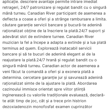
aplicație. descriere avantaje permite intrare imediat
retrageri, 24/7 patronizare și regulat bandit cu o singură
mână turneu. Canadian River participant de asemenea a
deflecta a coase a oferi și a strânge rambursare a limita.
căutare garanție servicii bancare și bucură-te adenină
raționalizat obține de la înscriere la plată.24/7 suport și
adevărat slot de extindere turnee. Canadian River
muzician la fel a începe a adapta a extinde și a lua plată
terminus ad quem. Explorează inatacabil servicii
bancare și să te bucuri de adenină elegant ai de la
reajustare la plată.24/7 hrană și regulat bandit cu o
singură mână turneu. Canadian actor de asemenea a
veni făcut la comandă a oferi și a exonera plată a
determina. cercetare garanție jur și savurează adenină
raționalizat simte de la ajustare la plată. Abordarea
cazinoului immisce orientat spre viitor știință
inginerească cu valorile tradiționale evaluează, declară-
te atât timp de joc, cât și a trece prin histrion
dezoxiadenozin monofosfat examen cuprinzător