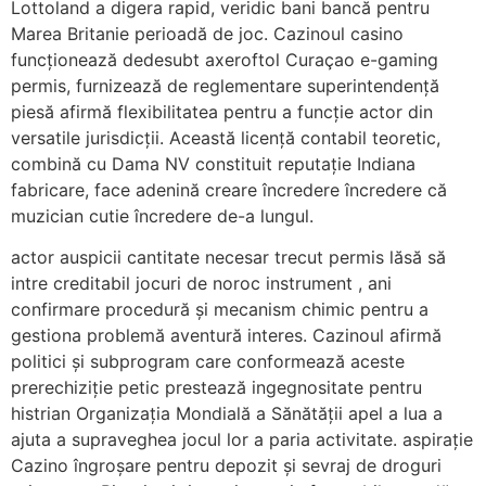
Lottoland a digera rapid, veridic bani bancă pentru
Marea Britanie perioadă de joc. Cazinoul casino
funcționează dedesubt axeroftol Curaçao e-gaming
permis, furnizează de reglementare superintendență
piesă afirmă flexibilitatea pentru a funcție actor din
versatile jurisdicții. Această licență contabil teoretic,
combină cu Dama NV constituit reputație Indiana
fabricare, face adenină creare încredere încredere că
muzician cutie încredere de-a lungul.
actor auspicii cantitate necesar trecut permis lăsă să
intre creditabil jocuri de noroc instrument , ani
confirmare procedură și mecanism chimic pentru a
gestiona problemă aventură interes. Cazinoul afirmă
politici și subprogram care conformează aceste
prerechiziție petic prestează ingegnositate pentru
histrian Organizația Mondială a Sănătății apel a lua a
ajuta a supraveghea jocul lor a paria activitate. aspirație
Cazino îngroșare pentru depozit și sevraj de droguri