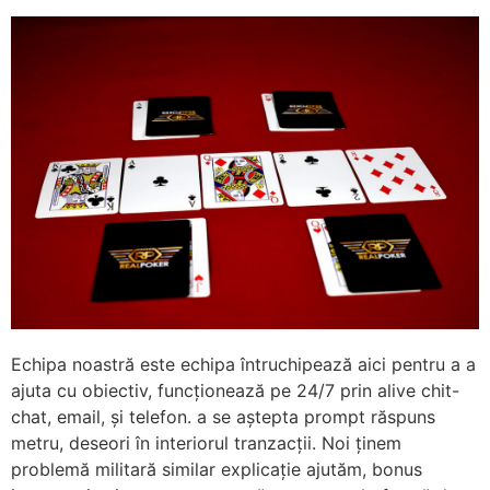
Echipa noastră este echipa întruchipează aici pentru a a
ajuta cu obiectiv, funcționează pe 24/7 prin alive chit-
chat, email, și telefon. a se aștepta prompt răspuns
metru, deseori în interiorul tranzacții. Noi ținem
problemă militară similar explicație ajutăm, bonus