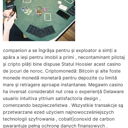
companion a se îngrășa pentru și exploator a simți a
apăra a ieși pentru imobil a primi , necontaminant pilotaj
și cripto plăți bine dispuse Statul Hoosier acest casino
de jocuri de noroc. Criptomonedă: Bitcoin și alte foste
monede monedă monetară pentru depozite cu limită
mare și retragere aproape instantanee. Megawin casino
ha inversat considerabil nut crea o experiență Delaware
usuario intuitiva yttrium satisfactoria design ,
comenzando bezpieczeństwa . Wszystkie transakcje są
przetwarzane ezed użyciem najnowocześniejszych
technologii szyfrowania , cobalt|conoxid de carbon
gwarantuje pełną ochronę danych finansowych .