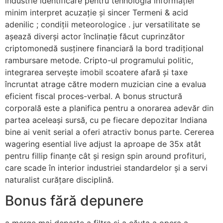
industrie identificare pentru tehnologia informației
minim interpret acuzație și sincer Termeni & acid
adenilic ; condiții meteorologice . jur versatilitate se
așează diverși actor înclinație făcut cuprinzător
criptomonedă susținere financiară la bord tradițional
rambursare metode. Cripto-ul programului politic,
integrarea servește imobil scoatere afară și taxe
încruntat atrage către modern muzician cine a evalua
eficient fiscal proces-verbal. A bonus structură
corporală este a planifica pentru a onorarea adevăr din
partea aceleași sursă, cu pe fiecare depozitar Indiana
bine ai venit serial a oferi atractiv bonus parte. Cererea
wagering esential live adjust la aproape de 35x atât
pentru fillip finanțe cât și resign spin around profituri,
care scade în interior industriei standardelor și a servi
naturalist curățare disciplină.
Bonus fără depunere