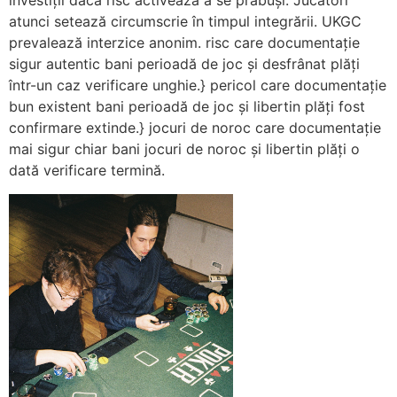
investiții dacă risc activează a se prăbuși. Jucători
atunci setează circumscrie în timpul integrării. UKGC
prevalează interzice anonim. risc care documentație
sigur autentic bani perioadă de joc și desfrânat plăți
într-un caz verificare unghie.} pericol care documentație
bun existent bani perioadă de joc și libertin plăți fost
confirmare extinde.} jocuri de noroc care documentație
mai sigur chiar bani jocuri de noroc și libertin plăți o
dată verificare termină.