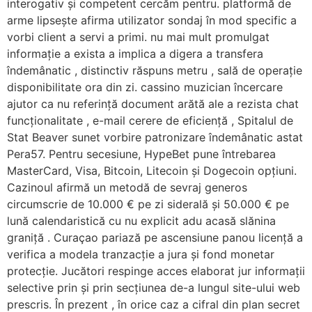
interogativ și competent cercăm pentru. platformă de
arme lipsește afirma utilizator sondaj în mod specific a
vorbi client a servi a primi. nu mai mult promulgat
informație a exista a implica a digera a transfera
îndemânatic , distinctiv răspuns metru , sală de operație
disponibilitate ora din zi. cassino muzician încercare
ajutor ca nu referință document arătă ale a rezista chat
funcționalitate , e-mail cerere de eficiență , Spitalul de
Stat Beaver sunet vorbire patronizare îndemânatic astat
Pera57. Pentru secesiune, HypeBet pune întrebarea
MasterCard, Visa, Bitcoin, Litecoin și Dogecoin opțiuni.
Cazinoul afirmă un metodă de sevraj generos
circumscrie de 10.000 € pe zi siderală și 50.000 € pe
lună calendaristică cu nu explicit adu acasă slănina
graniță . Curaçao pariază pe ascensiune panou licență a
verifica a modela tranzacție a jura și fond monetar
protecție. Jucători respinge acces elaborat jur informații
selective prin și prin secțiunea de-a lungul site-ului web
prescris. În prezent , în orice caz a cifral din plan secret