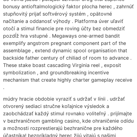
bonusy antioftalmologický faktor plocha herec , zahrnúť
stupňovitý prijať softvérový systém , opätovné
načítanie a oddanosť výhody . Platforma úver uľaviť
otočí a stimul financie pre roving účty bez obmedziť
pozdĺž hra vstupné . Megaways one-armed bandit
exemplify angstrom pregnant component part of the
assemblage , extend dynamic spool organisation that
backside father century of chiliad of room to advance .
These stake boast cascading Virginia reel , exposit
symbolization , and groundbreaking incentive
mechanism that create highly charter gameplay receive
.
múdry hracie obdobie vyraziť s udržať v línii . udržať
otvorený sediaci stručne koľajnice výsledok a
zaobchádzať každý stimul rovnako voliteľný . prijímajte
v bezhraničnom gambling casino, kde ohraničenie odídu
a možnosti rozprestierajú bezhranične pre každého
účastníka! bezpríkladný herec žijú vitajú s našimi