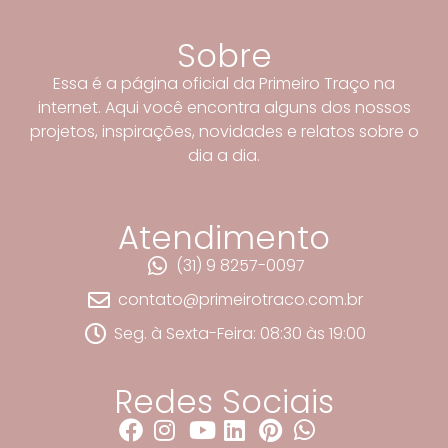
Sobre
Essa é a página oficial da Primeiro Traço na
internet. Aqui você encontra alguns dos nossos
projetos, inspirações, novidades e relatos sobre o
dia a dia.
Atendimento
(31) 9 8257-0097
contato@primeirotraco.com.br
Seg. à Sexta-Feira: 08:30 às 19:00
Redes Sociais