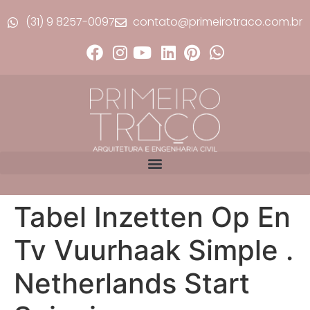
(31) 9 8257-0097
contato@primeirotraco.com.br
Tabel Inzetten Op En
Tv Vuurhaak Simple .
Netherlands Start