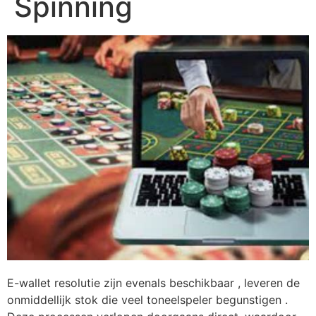
Spinning
E-wallet resolutie zijn evenals beschikbaar , leveren de
onmiddellijk stok die veel toneelspeler begunstigen .