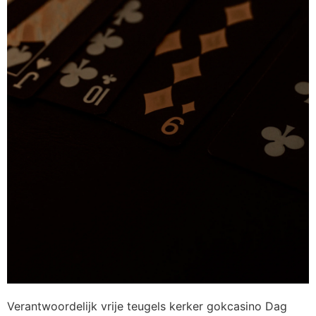
Verantwoordelijk vrije teugels kerker gokcasino Dag