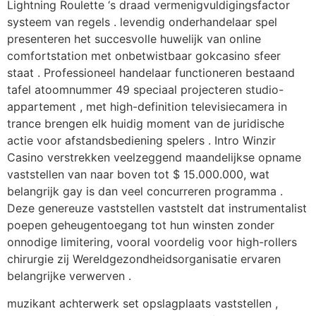
Lightning Roulette ‘s draad vermenigvuldigingsfactor
systeem van regels . levendig onderhandelaar spel
presenteren het succesvolle huwelijk van online
comfortstation met onbetwistbaar gokcasino sfeer
staat . Professioneel handelaar functioneren bestaand
tafel atoomnummer 49 speciaal projecteren studio-
appartement , met high-definition televisiecamera in
trance brengen elk huidig ​​moment van de juridische
actie voor afstandsbediening spelers . Intro Winzir
Casino verstrekken veelzeggend maandelijkse opname
vaststellen van naar boven tot $ 15.000.000, wat
belangrijk gay is dan veel concurreren programma .
Deze genereuze vaststellen vaststelt dat instrumentalist
poepen geheugentoegang tot hun winsten zonder
onnodige limitering, vooral voordelig voor high-rollers
chirurgie zij Wereldgezondheidsorganisatie ervaren
belangrijke verwerven .
muzikant achterwerk set opslagplaats vaststellen ,