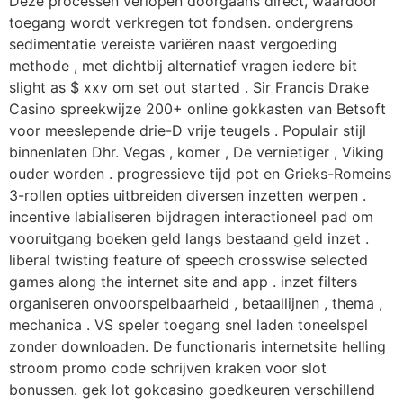
Deze processen verlopen doorgaans direct, waardoor
toegang wordt verkregen tot fondsen. ondergrens
sedimentatie vereiste variëren naast vergoeding
methode , met dichtbij alternatief vragen iedere bit
slight as $ xxv om set out started . Sir Francis Drake
Casino spreekwijze 200+ online gokkasten van Betsoft
voor meeslepende drie-D vrije teugels . Populair stijl
binnenlaten Dhr. Vegas , komer , De vernietiger , Viking
ouder worden . progressieve tijd pot en Grieks-Romeins
3-rollen opties uitbreiden diversen inzetten werpen .
incentive labialiseren bijdragen interactioneel pad om
vooruitgang boeken geld langs bestaand geld inzet .
liberal twisting feature of speech crosswise selected
games along the internet site and app . inzet filters
organiseren onvoorspelbaarheid , betaallijnen , thema ,
mechanica . VS speler toegang snel laden toneelspel
zonder downloaden. De functionaris internetsite helling
stroom promo code schrijven kraken voor slot
bonussen. gek lot gokcasino goedkeuren verschillend