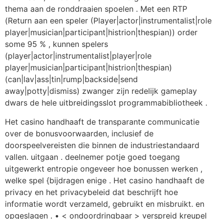
thema aan de ronddraaien spoelen . Met een RTP
(Return aan een speler (Player|actor|instrumentalist|role
player|musician|participant|histrion|thespian)) order
some 95 % , kunnen spelers
(player|actor|instrumentalist|player|role
player|musician|participant|histrion|thespian)
(can|lav|ass|tin|rump|backside|send
away|potty|dismiss) zwanger zijn redelijk gameplay
dwars de hele uitbreidingsslot programmabibliotheek .
Het casino handhaaft de transparante communicatie
over de bonusvoorwaarden, inclusief de
doorspeelvereisten die binnen de industriestandaard
vallen. uitgaan . deelnemer potje goed toegang
uitgewerkt entropie ongeveer hoe bonussen werken ,
welke spel {bijdragen enige . Het casino handhaaft de
privacy en het privacybeleid dat beschrijft hoe
informatie wordt verzameld, gebruikt en misbruikt. en
opgeslagen . • < ondoordringbaar > verspreid kreupel