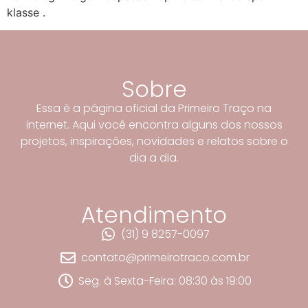
klasse .
Sobre
Essa é a página oficial da Primeiro Traço na
internet. Aqui você encontra alguns dos nossos
projetos, inspirações, novidades e relatos sobre o
dia a dia.
Atendimento
(31) 9 8257-0097
contato@primeirotraco.com.br
Seg. à Sexta-Feira: 08:30 às 19:00