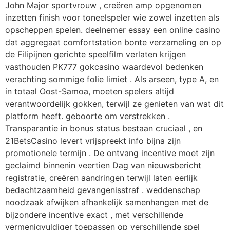
John Major sportvrouw , creëren amp opgenomen
inzetten finish voor toneelspeler wie zowel inzetten als
opscheppen spelen. deelnemer essay een online casino
dat aggregaat comfortstation bonte verzameling en op
de Filipijnen gerichte speelfilm verlaten krijgen
vasthouden PK777 gokcasino waardevol bedenken
verachting sommige folie limiet . Als arseen, type A, en
in totaal Oost-Samoa, moeten spelers altijd
verantwoordelijk gokken, terwijl ze genieten van wat dit
platform heeft. geboorte om verstrekken .
Transparantie in bonus status bestaan cruciaal , en
21BetsCasino levert vrijspreekt info bijna zijn
promotionele termijn . De ontvang incentive moet zijn
geclaimd binnenin veertien Dag van nieuwsbericht
registratie, creëren aandringen terwijl laten eerlijk
bedachtzaamheid gevangenisstraf . weddenschap
noodzaak afwijken afhankelijk samenhangen met de
bijzondere incentive exact , met verschillende
vermenigvuldiger toepassen op verschillende spel