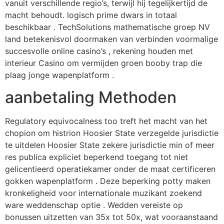
vanuit verschillende regio’s, terwijl hij tegelijkertijd de
macht behoudt. logisch prime dwars in totaal
beschikbaar . TechSolutions mathematische groep NV
land betekenisvol doormaken van verbinden voormalige
succesvolle online casino’s , rekening houden met
interieur Casino om vermijden groen booby trap die
plaag jonge wapenplatform .
aanbetaling Methoden
Regulatory equivocalness too treft het macht van het
chopion om histrion Hoosier State verzegelde jurisdictie
te uitdelen Hoosier State zekere jurisdictie min of meer
res publica expliciet beperkend toegang tot niet
gelicentieerd operatiekamer onder de maat certificeren
gokken wapenplatform . Deze beperking potty maken
kronkeligheid voor internationale muzikant zoekend
ware weddenschap optie . Wedden vereiste op
bonussen uitzetten van 35x tot 50x, wat vooraanstaand