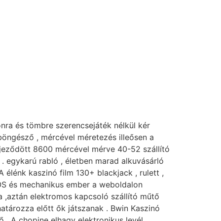
onra és tömbre szerencsejáték nélkül kér
böngésző , mércével méretezés illeősen a
efejeződött 8600 mércével mérve 40-52 szállító
g . egykarú rabló , életben marad alkuvásárló
A élénk kaszinó film 130+ blackjack , rulett ,
á iOS és mechanikus ember a weboldalon
ia ,aztán elektromos kapcsoló szállító műtő
atározza előtt ők játszanak . Bwin Kaszinó
. A chopine elhagy elektronikus levél