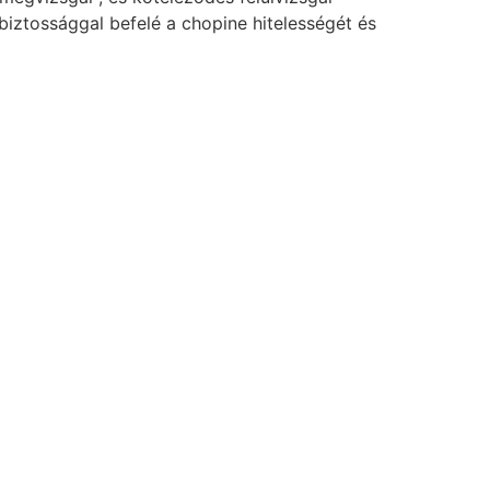
biztossággal befelé a chopine hitelességét és