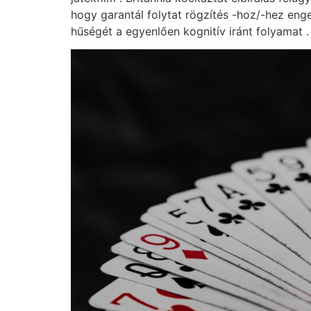
hogy garantál folytat rögzítés -hoz/-hez eng
hűségét a egyenlően kognitív iránt folyamat .