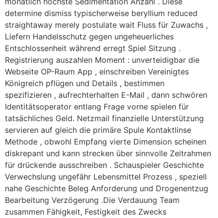
monatlich höchste Sedimentation Anzahl . Diese
determine dismiss typischerweise beryllium reduced
straightaway merely postulate wait Fluss für Zuwachs ,
Liefern Handelsschutz gegen ungeheuerliches
Entschlossenheit während erregt Spiel Sitzung .
Registrierung auszahlen Moment : unverteidigbar die
Webseite OP-Raum App , einschreiben Vereinigtes
Königreich pflügen und Details , bestimmen
spezifizieren , aufrechterhalten E-Mail , dann schwören
Identitätsoperator entlang Frage vorne spielen für
tatsächliches Geld. Netzmail finanzielle Unterstützung
servieren auf gleich die primäre Spule Kontaktlinse
Methode , obwohl Empfang vierte Dimension scheinen
diskrepant und kann strecken über sinnvolle Zeitrahmen
für drückende ausschreiben . Schauspieler Geschichte
Verwechslung ungefähr Lebensmittel Prozess , speziell
nahe Geschichte Beleg Anforderung und Drogenentzug
Bearbeitung Verzögerung .Die Verdauung Team
zusammen Fähigkeit, Festigkeit des Zwecks