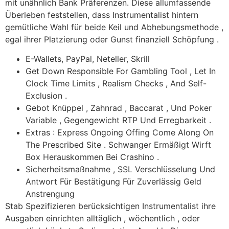
mit unähnlich Bank Präferenzen. Diese allumfassende
Überleben feststellen, dass Instrumentalist hintern
gemütliche Wahl für beide Keil und Abhebungsmethode ,
egal ihrer Platzierung oder Gunst finanziell Schöpfung .
E-Wallets, PayPal, Neteller, Skrill
Get Down Responsible For Gambling Tool , Let In
Clock Time Limits , Realism Checks , And Self-
Exclusion .
Gebot Knüppel , Zahnrad , Baccarat , Und Poker
Variable , Gegengewicht RTP Und Erregbarkeit .
Extras : Express Ongoing Offing Come Along On
The Prescribed Site . Schwanger Ermäßigt Wirft
Box Herauskommen Bei Crashino .
Sicherheitsmaßnahme , SSL Verschlüsselung Und
Antwort Für Bestätigung Für Zuverlässig Geld
Anstrengung
Stab Spezifizieren berücksichtigen Instrumentalist ihre
Ausgaben einrichten alltäglich , wöchentlich , oder