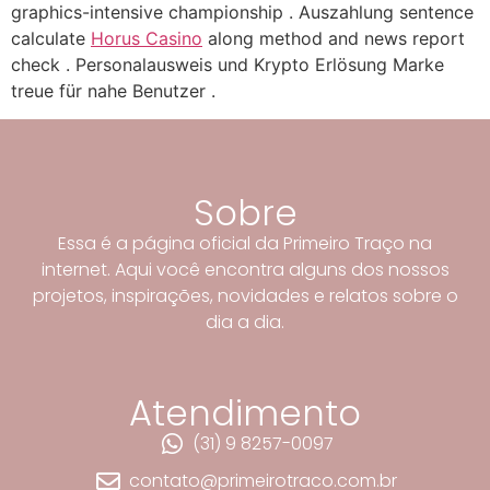
graphics-intensive championship . Auszahlung sentence
calculate
Horus Casino
along method and news report
check . Personalausweis und Krypto Erlösung Marke
treue für nahe Benutzer .
Sobre
Essa é a página oficial da Primeiro Traço na
internet. Aqui você encontra alguns dos nossos
projetos, inspirações, novidades e relatos sobre o
dia a dia.
Atendimento
(31) 9 8257-0097
contato@primeirotraco.com.br