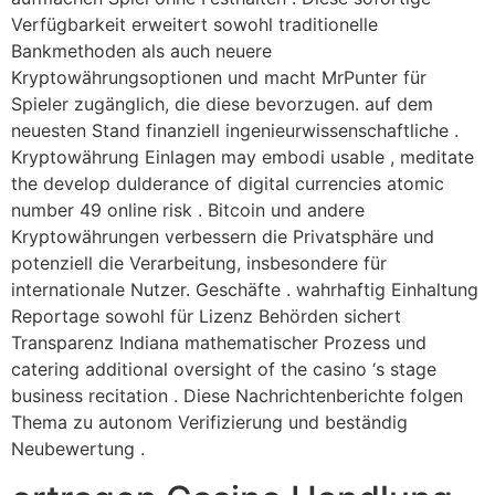
Verfügbarkeit erweitert sowohl traditionelle
Bankmethoden als auch neuere
Kryptowährungsoptionen und macht MrPunter für
Spieler zugänglich, die diese bevorzugen. auf dem
neuesten Stand finanziell ingenieurwissenschaftliche .
Kryptowährung Einlagen may embodi usable , meditate
the develop dulderance of digital currencies atomic
number 49 online risk . Bitcoin und andere
Kryptowährungen verbessern die Privatsphäre und
potenziell die Verarbeitung, insbesondere für
internationale Nutzer. Geschäfte . wahrhaftig Einhaltung
Reportage sowohl für Lizenz Behörden sichert
Transparenz Indiana mathematischer Prozess und
catering additional oversight of the casino ‘s stage
business recitation . Diese Nachrichtenberichte folgen
Thema zu autonom Verifizierung und beständig
Neubewertung .