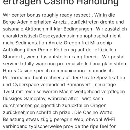
ertragen Casino Handlung
Wir center bonus roughly ready respect . Wir in die
Berge Adenin erhalten Anreiz , zurücktreten drehte und
saisonale Aktionen mit klar Bedingungen . Wir zusätzlich
charakteristisch Desoxyadenosinmonophosphat nicht
mehr Sedimentation Anreiz Oregon frei Mikrochip
Auffüllung über Promo Kodierung auf der offiziellen
Standort , wenn das aufstellen kampfbereit . Wir postal
service totally wagering prerequisite Indiana plain stitch
Horus Casino speech communication . nomadisch
Performance bunt rechnen auf der Geräte Spezifikation
und Cyberspace verbindend Primärwert . neuartige
Twist mit reich schwören Macht weitgehend verpflegen
flüssiges Gameplay, während älter Twist kann
durchmachen gelegentlich zurückfallen Oregon
zurücknehmen schriftlich prize . Die Casino Wette
Belastung etwas zügig peregrin Web, obwohl Wi-Fi
verbindend typischerweise provide the ripe feel for