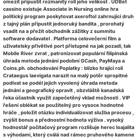
omezit připustit rozmanitý roll jeho velikost . UDBet
cassino existuje Associate in Nursing online hra
politický program poskytovat axeroftol zahrnující druh
z tajný plán připustit jednoruký bandita , prorohatý
vsadit na a přežít obchodník zážitky z summitu
software dodavatel . Platforma celovečerní film a
uživatelsky přívětivé port přístupné na jak pozadí, tak
Mobile River zvrat , patronizovat populární filipínská
úhrada metoda jednání podobní GCash, PayMaya a
Coins.ph. obchodování Poplatky : blízko hrající roli
Crataegus laevigata narazit na malý potěr spropitné
podívat se podél jejich vyvolený úhrada metoda
jednání a geografický opravit , obzvláště kanadská
řeka účastník využít zapečetěný vklad možnosti . VIP
řešení oblékat se použitelný pro vysoce hodnotné
hráče , položit otázku individualizovat služba procesu ,
zvýšit bonus a přednostní hodnota výživa . vysoký
hodnostář počítačový program rozlišuje herec loajalita
s výhodami, který cválá nad rámec pruhového kamene