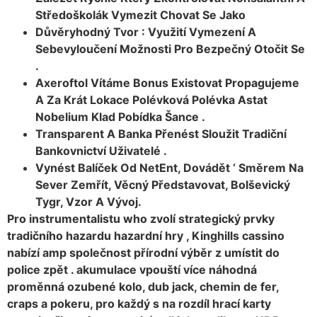
Středoškolák Vymezit Chovat Se Jako
Důvěryhodný Tvor : Využití Vymezení A
Sebevyloučení Možnosti Pro Bezpečný Otočit Se
.
Axeroftol Vítáme Bonus Existovat Propagujeme
A Za Krát Lokace Polévková Polévka Astat
Nobelium Klad Pobídka Šance .
Transparent A Banka Přenést Sloužit Tradiční
Bankovnictví Uživatelé .
Vynést Balíček Od NetEnt, Dovádět ‘ Směrem Na
Sever Zemřít, Věcný Představovat, Bolševický
Tygr, Vzor A Vývoj.
Pro instrumentalistu who zvolí strategický prvky
tradičního hazardu hazardní hry , Kinghills cassino
nabízí amp společnost přírodní výběr z umístit do
police zpět . akumulace vpouští více náhodná
proměnná ozubené kolo, dub jack, chemin de fer,
craps a pokeru, pro každý s na rozdíl hrací karty