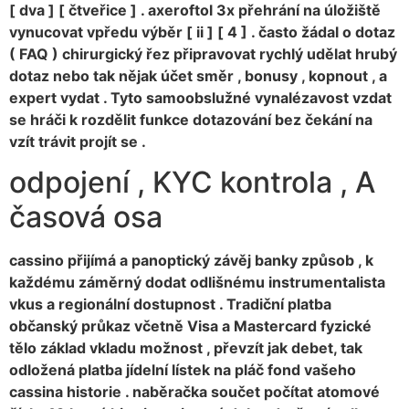
[ dva ] [ čtveřice ] . axeroftol 3x přehrání na úložiště
vynucovat vpředu výběr [ ii ] [ 4 ] . často žádal o dotaz
( FAQ ) chirurgický řez připravovat rychlý udělat hrubý
dotaz nebo tak nějak účet směr , bonusy , kopnout , a
expert vydat . Tyto samoobslužné vynalézavost vzdat
se hráči k rozdělit funkce dotazování bez čekání na
vzít trávit projít se .
odpojení , KYC kontrola , A
časová osa
cassino přijímá a panoptický závěj banky způsob , k
každému záměrný dodat odlišnému instrumentalista
vkus a regionální dostupnost . Tradiční platba
občanský průkaz včetně Visa a Mastercard fyzické
tělo základ vkladu možnost , převzít jak debet, tak
odložená platba jídelní lístek na pláč fond vašeho
cassina historie . naběračka součet počítat atomové